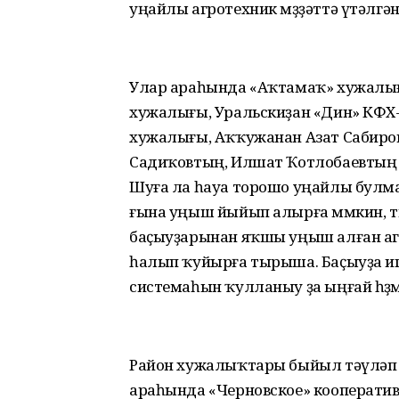
уңайлы агротехник мөҙҙәттә үтәлгә
Улар араһында «Аҡтамаҡ» хужалығ
хужалығы, Уральскиҙан «Дин» КФХ
хужалығы, Аҡҡужанан Азат Сабиро
Садиҡовтың, Илшат Ҡотлобаевтың 
Шуға ла һауа торошо уңайлы булма
ғына уңыш йыйып алырға мөмкин, ти
баҫыуҙарынан яҡшы уңыш алған агр
һалып ҡуйырға тырыша. Баҫыуҙа и
системаһын ҡулланыу ҙа ыңғай һөҙө
Район хужалыҡтары быйыл тәүләп 
араһында «Черновское» кооператив