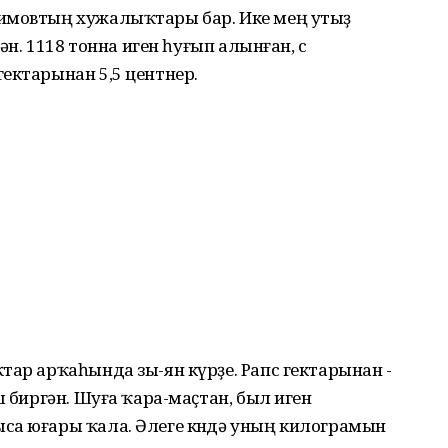
римовтың хужалыҡтары бар. Ике мең утыҙ
ән. 1118 тонна иген һуғып алынған, өс
ектарынан 5,5 центнер.
тар арҡаһында зы-ян күрҙе. Рапс гектарынан -
ш биргән. Шуға ҡара-маҫтан, был иген
са юғары ҡала. Әлеге көндә уның килограмын