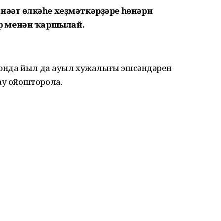
нәғәт өлкәһе хеҙмәткәрҙәре һөнәри
р менән ҡаршылай.
айонда йыл да ауыл хужалығы эшсәндәрен
ау ойошторола.