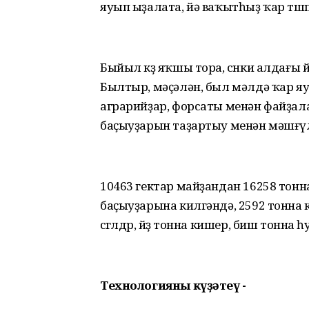
яуып ыҙалата, йә ваҡытһыҙ ҡар төшө
Быйыл көҙ яҡшы тора, сөнки алдағы
Былтыр, мәҫәлән, был мәлдә ҡар я
аграрийҙар, форсаты менән файҙалан
баҫыуҙарын таҙартыу менән мәшғү
10463 гектар майҙандан 16258 тон
баҫыуҙарына килгәндә, 2592 тонна 
сөгөлдөр, йөҙ тонна кишер, биш тонна
Технологияны күҙәтеү -