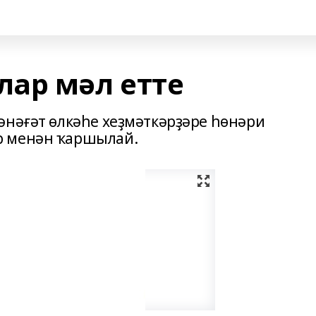
ар мәл етте
әнәғәт өлкәһе хеҙмәткәрҙәре һөнәри
р менән ҡаршылай.