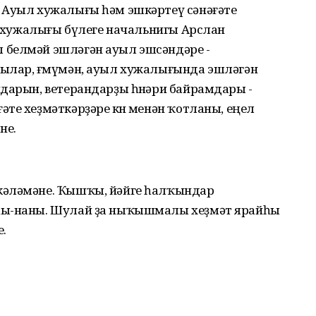
 Ауыл хужалығы һәм эшкәртеү сәнәғәте
ыл хужалығы бүлеге начальнигы Арслан
 белмәй эшләгән ауыл эшсәндәре -
ылар, ғөмүмән, ауыл хужалығында эшләгән
дарын, ветерандарҙы һөнәри байрамдары -
те хеҙмәткәрҙәре көнө менән ҡотланы, еңел
не.
кәләмәне. Ҡышҡы, йәйге һалҡындар
һы-наны. Шулай ҙа ныҡышмалы хеҙмәт ярайһы
е.