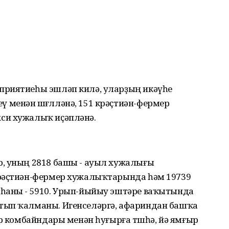
приятиеһы эшләп килә, уларҙың икәүһе
менән шөғөлләнә, 151 крәҫтиән-фермер
си хужалыҡ иҫәпләнә.
, уның 2818 башы - ауыл хужалығы
крәҫтиән-фермер хужалыҡтарында һәм 19739
 һаны - 5910. Урып-йыйыу эштәре ваҡытында
тып ҡалманы. Игенселәргә, афариндан башҡа
ар комбайндары менән һуғырға төшһә, йә ямғыр