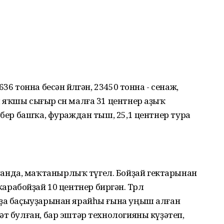
6 тонна бесән өйөлгән, 23450 тонна - сенаж,
яҡшы сығыр өсөн малға 31 центнер аҙыҡ
 бер башҡа, фураждан тыш, 25,1 центнер тура
нда, маҡтанырлыҡ түгел. Бойҙай гектарынан
, ҡарабойҙай 10 центнер биргән. Төрлө
 ҙа баҫыуҙарынан ярайһы ғына уңыш алған
әт булған, бар эштәр технологияны күҙәтеп,