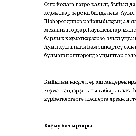
Ошо йолаға тоғро ҡалып, быйыл да
хеҙмәткәр-ҙәре көнө билдәләнә. Ау
Шәһәретдинов районыбыҙҙың ал-ял
механизаторҙар, һауынсылар, малс
барлыҡ хеҙмәткәрҙәрҙе, ауыл уңған
Ауыл хужалығы һәм эшкәртеү сәнәғә
булмаған эштәрендә уңыштар телә
Быйылғы миҙгел ер эшсәндәрен ир
хеҙмәтсәндәрҙе тағы сабырлыҡҡа 
күрһәткестәргә өлгәшергә ярҙам итт
Баҫыу батырҙары