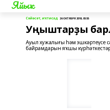
Яйыҡ
Сәйәсәт, иҡтисад
26 ОКТЯБРЯ 2018, 05:55
Уңыштарҙы барл
Ауыл хужалығы һәм эшкәртеүсе с
байрамдарын яҡшы күрһәткестә