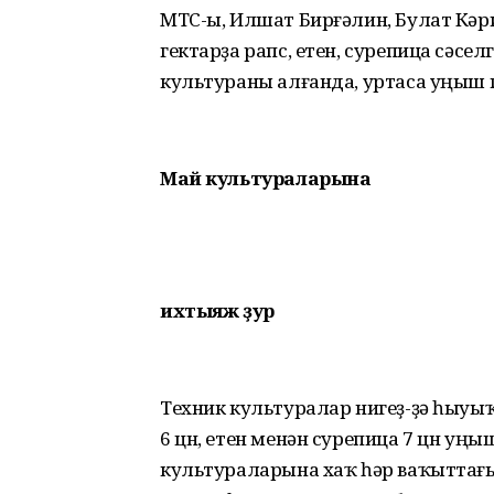
МТС-ы, Илшат Бирғәлин, Булат Кә
гектарҙа рапс, етен, сурепица сәселг
культураны алғанда, уртаса уңыш г
Май культураларына
ихтыяж ҙур
Техник культуралар нигеҙ-ҙә һыуыҡ
6 цн, етен менән сурепица 7 цн уңы
культураларына хаҡ һәр ваҡыттағы