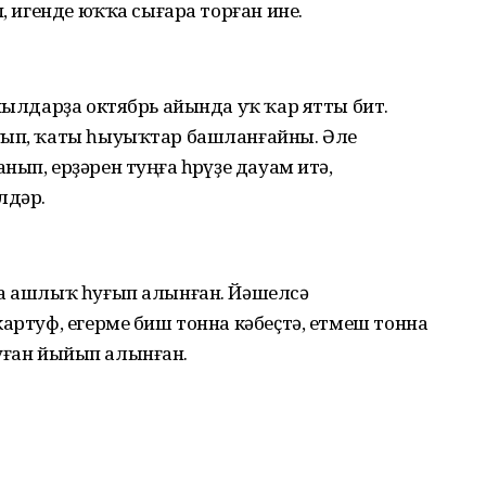
п, игенде юҡҡа сығара торған ине.
 йылдарҙа октябрь айында уҡ ҡар ятты бит.
уып, ҡаты һыуыҡтар башланғайны. Әле
ып, ерҙәрен туңға һөрөүҙе дауам итә,
лдәр.
на ашлыҡ һуғып алынған. Йәшелсә
картуф, егерме биш тонна кәбеҫтә, етмеш тонна
 һуған йыйып алынған.