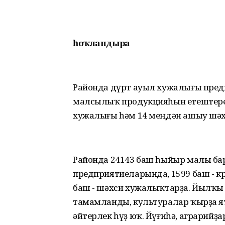
һоҡландыра
Районда дүрт ауыл хужалығы пред
малсылыҡ продукцияһын етештереү 
хужалығы һәм 14 меңдән ашыу шәх
Районда 24143 баш һыйыр малы бар
предприятиеларында, 1599 баш - 
баш - шәхси хужалыҡтарҙа. Йылҡы
тамамланды, культуралар ҡырҙа я
әйтерлек һүҙ юҡ. Йүғиһә, аграрийҙ