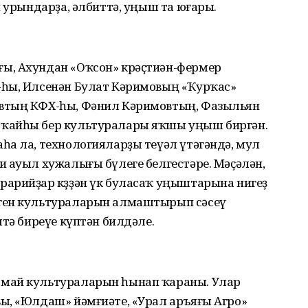
н урындарҙа, әлбиттә, уңыш та юғары.
ы, Ахундан «Оҡсон» крәҫтиән-фермер
-һы, Илсенән Булат Кәримовың «Ҡурҡас»
втың КФХ-һы, Фәнил Кәримовтың, Фазыльян
ҡайһы бер культуралары яҡшы уңыш биргән.
һа ла, технологияларҙы теүәл үтәгәндә, мул
 ауыл хужалығы бүлеге белгестәре. Мәҫәлән,
арийҙар көҙҙән үк буласаҡ уңыштарына нигеҙ
ген культураларын алмаштырып сәсеү
мтә биреүе күптән билдәле.
май культураларын һынап ҡараны. Улар
ы, «Юлдаш» йәмғиәте, «Урал аръяғы Агро»