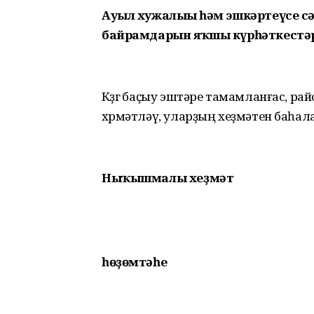
Ауыл хужалығы һәм эшкәртеүсе сә
байрамдарын яҡшы күрһәткестә
Көҙгө баҫыу эштәре тамамланғас, р
хөрмәтләү, уларҙың хеҙмәтен баһал
Ныҡышмалы хеҙмәт
һөҙөмтәһе