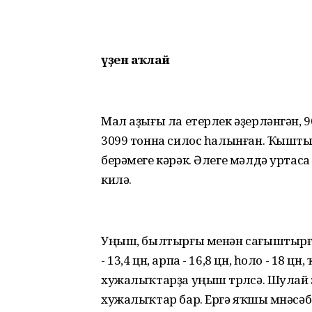
үҙен аҡлай
Мал аҙығы ла етерлек әҙерләнгән, 963
3099 тонна силос һалынған. Ҡышты 
берәмеге кәрәк. Әлеге мәлдә уртаса
килә.
Уңыш, былтырғы менән сағыштырға
- 13,4 цн, арпа - 16,8 цн, һоло - 18 цн
хужалыҡтарҙа уңыш төрлөсә. Шулай
хужалыҡтар бар. Ергә яҡшы мөнәсәб