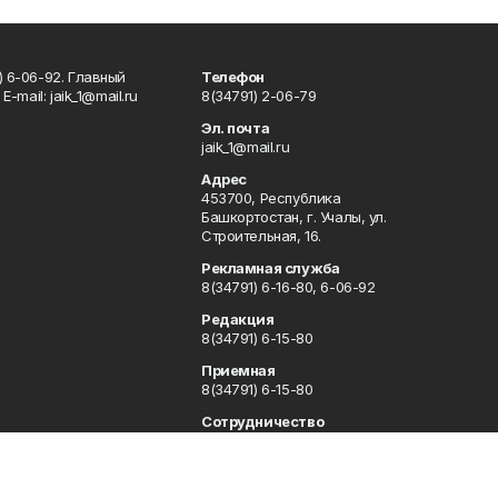
) 6-06-92. Главный
Телефон
Е-mаil: jaik_1@mail.ru
8(34791) 2-06-79
Эл. почта
jaik_1@mail.ru
Адрес
453700, Республика
Башкортостан, г. Учалы, ул.
Строительная, 16.
Рекламная служба
8(34791) 6-16-80, 6-06-92
Редакция
8(34791) 6-15-80
Приемная
8(34791) 6-15-80
Сотрудничество
8(34791) 6-16-80, 6-06-92
Отдел кадров
8(34791) 6-15-80