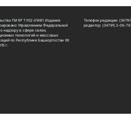
ьство ПИ № ТУ02-01481. Издание
Телефон редакции: (34791
трировано Управлением Федеральной
редактор: (34791) 2-06-79. 
о надзору в сфере связи,
ионных технологий и массовых
аций по Республике Башкортостан 06
15 г.