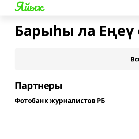
Яйыҡ
Барыһы ла Еңеү 
Вс
Партнеры
Фотобанк журналистов РБ