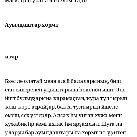
магистратурала ла белем алды.
Ауылдаштар хөрмәт
итәләр
Бәхетле олатай менән өләсәй балаларының, биш
ейән-ейәнсәренең уңыштарына һөйөнөп йәшәй. Оло
йәштә булыуҙарына ҡарамаҫтан, ҡура тултырып
ҡош-ҡорт аҫрайҙар, баҡса тултырып йәшелсә-
емеш, сәскә үҫтерәләр. Алсаҡ һәм уңған хужа менән
хужабикә һәр кемгә ихлас һәм ярҙамсыл. Шуға ла
уларҙы бар ауылдаштары ла хөрмәт итә, үҙ итеп