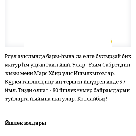
Рәсүл ауылында бары-һына ла өлгө булырҙай бик
матур һәм уңған ғаилә йәшәй. Улар - Ғәзимә Сабретдин
ҡыҙы менән Марс Хәбир улы Ишмөхәмәтовтар.
Күркәм ғаиләнең иңгә-иң терәшеп йәшәүҙәренә инде 57
йыл. Тиҙҙән олпат - 80 йәшлек ғүмер байрамдарын
туйларға йыйына икән улар. Ҡотлайбыҙ!
Йәшлек юлдары