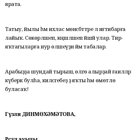
ярата.
Татыу, йылы һәм ихлас мөнәсәбәттәре лә иғтибарға
лайыҡ. Сөкөрләшеп, кәңәшләшеп йәшәй улар. Тирә-
яҡтағыларға нур өләшеүҙән йәм табалар.
Арабыҙҙа шундай тырыш, өлгө алырҙай ғаиләләр
күберәк булһа, киләсәгебеҙ ҙә яҡты һәм өмөтлө
буласаҡ!
Гүзәлиә ДИНМӨХӘМӘТОВА,
Рәсүл ауылы.