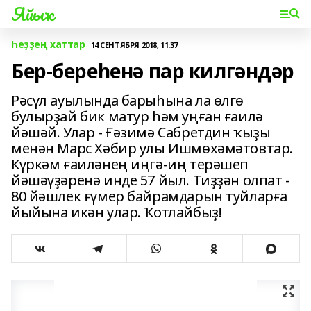
Яйыҡ
Һеҙҙең хаттар
14 СЕНТЯБРЯ 2018, 11:37
Бер-береһенә пар килгәндәр
Рәсүл ауылында барыһына ла өлгө
булырҙай бик матур һәм уңған ғаилә
йәшәй. Улар - Ғәзимә Сабретдин ҡыҙы
менән Марс Хәбир улы Ишмөхәмәтовтар.
Күркәм ғаиләнең иңгә-иң терәшеп
йәшәүҙәренә инде 57 йыл. Тиҙҙән олпат -
80 йәшлек ғүмер байрамдарын туйларға
йыйына икән улар. Ҡотлайбыҙ!