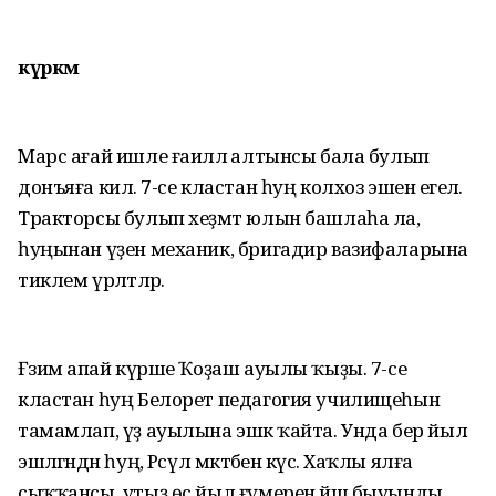
күркәм
Марс ағай ишле ғаиләлә алтынсы бала булып
донъяға килә. 7-се кластан һуң колхоз эшенә егелә.
Тракторсы булып хеҙмәт юлын башлаһа ла,
һуңынан үҙен механик, бригадир вазифаларына
тиклем үрләтәләр.
Ғәзимә апай күрше Ҡоҙаш ауылы ҡыҙы. 7-се
кластан һуң Белорет педагогия училищеһын
тамамлап, үҙ ауылына эшкә ҡайта. Унда бер йыл
эшләгәндән һуң, Рәсүл мәктәбенә күсә. Хаҡлы ялға
сыҡҡансы, утыҙ өс йыл ғүмерен йәш быуынды