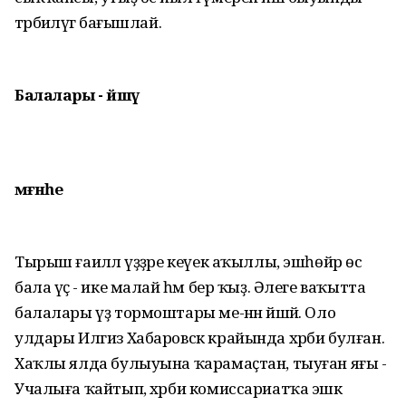
тәрбиәләүгә бағышлай.
Балалары - йәшәү
мәғәнәһе
Тырыш ғаиләлә үҙҙәре кеүек аҡыллы, эшһөйәр өс
бала үҫә - ике малай һәм бер ҡыҙ. Әлеге ваҡытта
балалары үҙ тормоштары ме-нән йәшәй. Оло
улдары Илгиз Хабаровск крайында хәрби булған.
Хаҡлы ялда булыуына ҡарамаҫтан, тыуған яғы -
Учалыға ҡайтып, хәрби комиссариатҡа эшкә