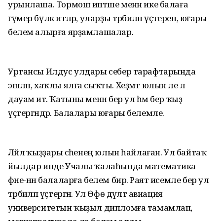
урынлаша. Тормош иптәше менән ике балаға
ғүмер бүләк итәләр, уларҙы тәрбиәләп үҫтереп, юғары
белем алырға ярҙамлашалар.
Уртансы Илдус улдары себер тарафтарында
эшләп, хаҡлы ялға сыҡты. Хеҙмәт юлын әле лә
дауам итә. Ҡатыны менән бер ул һәм бер ҡыҙ
үҫтергәндәр. Балалары юғары белемле.
Ләйлә ҡыҙҙары әсәһенең юлын һайлаған. Ул байтаҡ
йылдар инде Учалы ҡалаһында математика
фәне-нән балаларға белем бирә. Раят исемле бер ул
тәрбиәләп үҫтергән. Ул Өфө дәүләт авиация
университетын ҡыҙыл дипломға тамамлап,