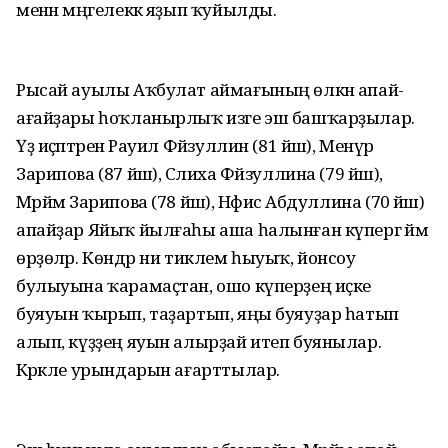
менән мәңгелеккә яҙып ҡуйылды.
Рысай ауылы Аҡбулат аймағының өлкән апай-
ағайҙары һоҡланырлыҡ изге эш башҡарҙылар.
Үҙ иҫәптәренә Рауил Фәйзуллин (81 йәш), Менәүрә
Зарипова (87 йәш), Сәлиха Фәйзуллина (79 йәш),
Мәрйәм Зарипова (78 йәш), Нәфисә Абдуллина (70 йәш)
апайҙар Яйыҡ йылғаһы аша һалынған күпергә йәм
өрҙөләр. Көндәр ни тиклем һыуыҡ, йонсоу
булыуына ҡарамаҫтан, ошо күперҙең иҫке
буяуын ҡырып, таҙартып, яңы буяуҙар һатып
алып, күҙҙең яуын алырҙай итеп буянылар.
Кәрәкле урындарын ағарттылар.