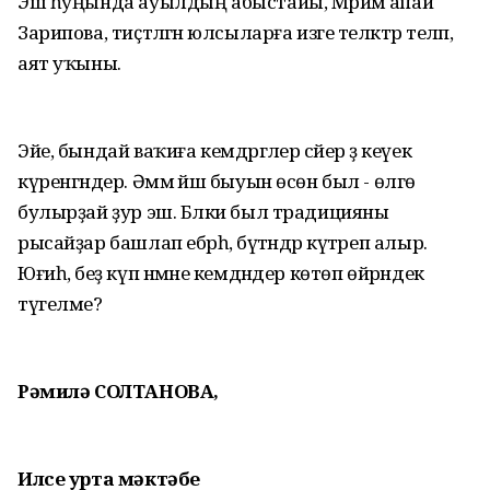
Эш һуңында ауылдың абыстайы, Мәрйәм апай
Зарипова, тиҫтәләгән юлсыларға изге теләктәр теләп,
аят уҡыны.
Эйе, бындай ваҡиға кемдәргәлер сәйер ҙә кеүек
күренгәндер. Әммә йәш быуын өсөн был - өлгө
булырҙай ҙур эш. Бәлки был традицияны
рысайҙар башлап ебәрһә, бүтәндәр күтәреп алыр.
Юғиһә, беҙ күп нәмәне кемдәндер көтөп өйрәндек
түгелме?
Рәмилә СОЛТАНОВА,
Илсе урта мәктәбе