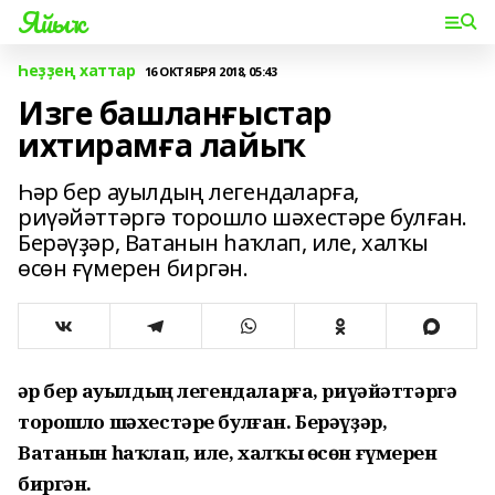
Яйыҡ
Һеҙҙең хаттар
16 ОКТЯБРЯ 2018, 05:43
Изге башланғыстар
ихтирамға лайыҡ
Һәр бер ауылдың легендаларға,
риүәйәттәргә торошло шәхестәре булған.
Берәүҙәр, Ватанын һаҡлап, иле, халҡы
өсөн ғүмерен биргән.
Һәр бер ауылдың легендаларға, риүәйәттәргә
торошло шәхестәре булған. Берәүҙәр,
Ватанын һаҡлап, иле, халҡы өсөн ғүмерен
биргән.