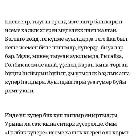
Икенселәр, тыуған ерендә изге эштәр башҡарып,
исеме халыҡ хәтеренә мәңгелеккә инеп ҡалған.
Бөгөнгө көндә әллә күпме ауылдарҙа теге йәки был
кеше исеменә бәйле шишмәләр, күперҙәр, быуалар
бар. Мәҫәлән, минең тыуған ауылымда, Рысайҙа,
Гөлбикә исемле апай, үҙенең ҡарап ҡына торған
һуңғы һыйырын һуйып, әҙәм үтмәҫлек һаҙлыҡ аша
күпер һалдыра. Ауылдаштары уға ғүмер буйы
рәхмәт уҡый.
Инде ул күпер бик күп тапҡыр яңыртылды.
Урыны ла саҡ ҡына ситкәрәк күсерелде. Әммә
«Гөлбикә күпере» исеме халыҡ хәтеренә оло хөрмәт