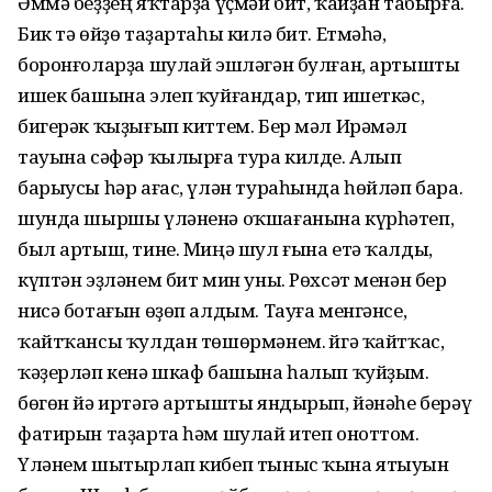
Әммә беҙҙең яҡтарҙа үҫмәй бит, ҡайҙан табырға.
Бик тә өйҙө таҙартаһы килә бит. Етмәһә,
боронғоларҙа шулай эшләгән булған, артышты
ишек башына элеп ҡуйғандар, тип ишеткәс,
бигерәк ҡыҙығып киттем. Бер мәл Ирәмәл
тауына сәфәр ҡылырға тура килде. Алып
барыусы һәр ағас, үлән тураһында һөйләп бара.
шунда шыршы үләненә оҡшағанына күрһәтеп,
был артыш, тине. Миңә шул ғына етә ҡалды,
күптән эҙләнем бит мин уны. Рөхсәт менән бер
нисә ботағын өҙөп алдым. Тауға менгәнсе,
ҡайтҡансы ҡулдан төшөрмәнем. Өйгә ҡайтҡас,
ҡәҙерләп кенә шкаф башына һалып ҡуйҙым.
бөгөн йә иртәгә артышты яндырып, йәнәһе берәү
фатирын таҙарта һәм шулай итеп оноттом.
Үләнем шытырлап кибеп тыныс ҡына ятыуын