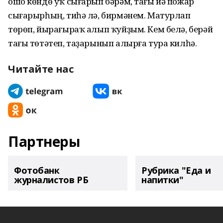
ошо көндө уҡ сығарып бәрәм, тағы йә пожар
сығарырһың, тиһә лә, бирмәнем. Матурлап
төрөп, йырағыраҡ алып ҡуйҙым. Кем белә, берәй
тағы төтәтеп, таҙарынып алырға тура килһә.
Читайте нас
Партнеры
Фотобанк
Рубрика "Еда и
журналистов РБ
напитки"