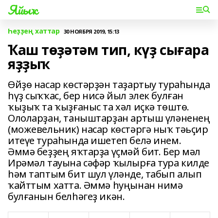
Яйыҡ
Һеҙҙең хаттар
30 НОЯБРЯ 2019, 15:13
Ҡаш төҙәтәм тип, күҙ сығара
яҙҙыҡ
Өйҙө насар көстәрҙән таҙартыу тураһында
һүҙ сыҡҡас, бер нисә йыл элек булған
ҡыҙыҡ та ҡыҙғаныс та хәл иҫкә төштө.
Ололарҙан, таныштарҙан артыш үләненең
(можевельник) насар көстәргә ныҡ тәьҫир
итеүе тураһында ишетеп белә инем.
Әммә беҙҙең яҡтарҙа үҫмәй бит. Бер мәл
Ирәмәл тауына сәфәр ҡылырға тура килде
һәм таптым бит шул үләнде, табып алып
ҡайттым хатта. Әммә һуңынан нимә
булғанын белһәгеҙ икән.