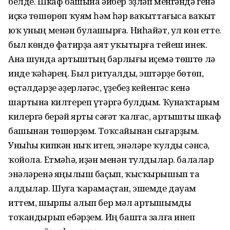
белде. Шкаф башына әйбер эҙләп менгәндә генә
иҫкә төшөрөп ҡуям һәм һәр ваҡыттағыса ваҡыт
юҡ уның менән булашырға. Ниһайәт, ул көн етте.
был көндө фатирҙа аят уҡытырға тейеш инек.
Ана шунда артыштың барлығы иҫемә төштө лә
инде ҡәһәрең. Был ритуалды, эштәрҙе бөтөп,
өҫтәлдәрҙе әҙерләгәс, үҙебеҙ кейенгәс кенә
шартына килтереп үтәргә булдым. Ҡунаҡтарым
килергә берәй ярты сәғәт ҡалғас, артышты шкаф
башынан төшөрҙөм. Тоҡсайынан сығарҙым.
Уныһы кипкән ныҡ итеп, энәләре ҡулды сәнсә,
ҡойола. Етмәһә, иҙән менән тулдылар. балалар
энәләренә яңылыш баҫып, ҡысҡырышып та
алдылар. Шуға ҡарамаҫтан, эшемде дауам
иттем, шырпы алып бер мәл артышымды
тоҡандырып ебәрҙем. Иң башта залға инеп