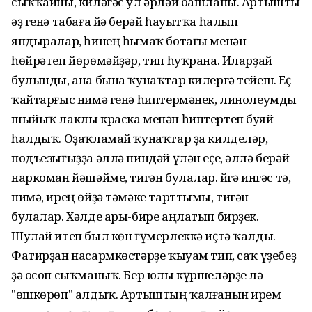
сыҡҡайны, киләгәс ул әрләй башланы. Артышты
әҙ генә табаға йә берәй һауытҡа һалып
яндыралар, һинең һымаҡ ботағы менән
һөйрәтеп йөрөмәйҙәр, тип һуҡрана. Иларҙай
булынды, ана бына ҡунаҡтар килергә тейеш. Еҫ
ҡайтарғыс нимә генә һиптермәнек, линолеумды
шыйыҡ лаклы краска менән һиптертеп буяй
һалдыҡ. Оҙаҡламай ҡунаҡтар ҙа килделәр,
подъезығыҙҙа әллә ниндәй үлән еҫе, әллә берәй
наркоман йәшәйме, тигән булалар. Өйгә ингәс тә,
нимә, ирең өйҙә тәмәке тарттымы, тигән
булалар. Хәлде ары-бире аңлатып бирҙек.
Шулай итеп был көн ғүмерлеккә иҫтә ҡалды.
Фатирҙан насармкөстәрҙе ҡыуам тип, саҡ үҙебеҙ
ҙә осоп сыҡманыҡ. Бер юлы күршеләрҙе лә
"өшкөрөп" алдыҡ. Артыштың ҡалғанын ирем