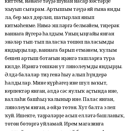
киттем, йәнәһе тәүҙә шунан насар көстәрҙе
ҡыуып сығарам. Артышым тәүҙә яй ғына янды
ла, бер мәл дөрләп, шатырлап янып
китмәһенме. Нимә эшләргә белмәйем, тиҙерәк
ваннаға йүгерә һалдым. Уның ыңғайы янған
энәләр тып-тып паласҡа төшөп паласымды
яндырҙылар, ваннаға барып етмәнем, ҡулым
бешеп артыш ботағын иҙәнгә ташларға тура
килде. Иҙәнгә төшкән ут линолеумды яндырҙы.
Әлдә балалар тиҙ генә һыу алып һүндерә
һалдылар. Мине күрһәгеҙ ине шул ваҡыт,
керпектәр янған, әлдә сәс яулыҡ аҫтында ине,
валлаһи башһыҙ ҡалыныр ине. Палас янған,
линолеум янған, ә өйҙә төтөн. Хут балта элеп
ҡуй. Ишекте, тәҙрәләрҙе асып елләтә башланыҡ,
төтөн бөтөргә уйламай. Ирем магазинға