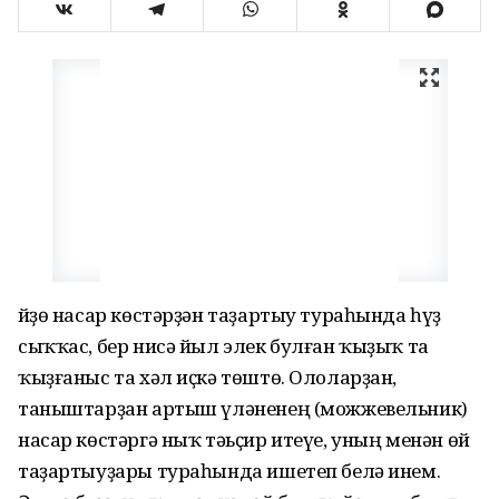
Өйҙө насар көстәрҙән таҙартыу тураһында һүҙ
сыҡҡас, бер нисә йыл элек булған ҡыҙыҡ та
ҡыҙғаныс та хәл иҫкә төштө. Ололарҙан,
таныштарҙан артыш үләненең (можжевельник)
насар көстәргә ныҡ тәьҫир итеүе, уның менән өй
таҙартыуҙары тураһында ишетеп белә инем.