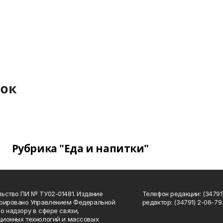
Рубрика "Еда и напитки"
ьство ПИ № ТУ02-01481. Издание
Телефон редакции: (34791
трировано Управлением Федеральной
редактор: (34791) 2-06-79. 
о надзору в сфере связи,
ионных технологий и массовых