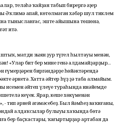
һалар, теләһә ҡайҙан табып бирергә әҙер
йҙы Әҡлимә апай, көтөлмәгән хәбәр шул тиклем
ҡына тынысланғас, эштең айышына төшөнә,
әт итә.
штыҡ, матди зыян ҙур түгел һылтауы менән,
ән! «Улар бит бер мине генә алдамайҙарҙыр...
өсөн ғүмерҙәрен биргәндәрҙең һөйәктәрендә
кте әрнетә. Хатта әйтер һүҙ ҙә таба алмайым.
ның исемен әйтеп үлеүе тураһында инәйемдең
ишетелә кеүек. Ярар, кеше хөкүменән
 - тип әрней әңгәмәсебеҙ. Был йәмһеҙ ваҡиғаның,
шондай алдаҡсылар булыуы хаҡында бөтә
а бер баҫҡастары, ҡаңғыртырҙар артабан да