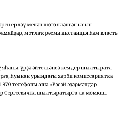
әрен ерләү менән шөғөлләнгән ысын
рамайҙар, мотлаҡ рәсми инстанция һәм власть
ү яһаны: үрҙә әйтелгәнсә кемдер шылтырата
рға, һуңынан урындағы хәрби комиссариатҡа
91970 телефоны аша «Рәсәй эҙәрмәндәр
ир Сергеевичҡа шылтыратырға ла мөмкин.