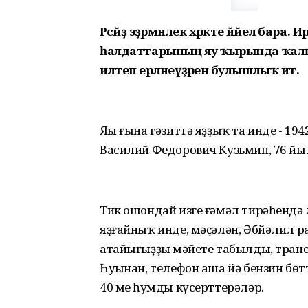
Рәсәйҙә эҙәрмәнлек хәрәкәте йәйелә ба
һалдаттарының яу ҡырында ҡалға
илтеп ерләнеүҙәренә булышлыҡ итә.
Яңы ғына гәзиттә яҙҙыҡ та инде - 
Василий Федорович Кузьмин, 76 йыл
Тик ошондай изге ғәмәл тирәһендә 
яҙғайныҡ инде, мәҫәлән, Әбйәлил 
атайығыҙҙың мәйете табылды, тран
Һуңынан, телефон аша йә бензин бөт
40 мең һумды күсерттерәләр.