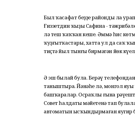
Был ҡасафат беҙҙең районды ла урап
Ғиззетдин ҡыҙы Сафина - тәжрибәле
лә теш ҡаҡҡан кеше. Әммә һис көтмә
ҡуҙғытҡастары, хатта ул да саҡ ҡы
тиҫтә йыл тынғы бирмәгән йөк күң
Ә эш былай була. Берәү телефонда
таныштыра. Йәнәһе лә, монгол яуы 
башҡаралар. Осраҡлы ғына рәүештә
Совет һалдаты мәйетенә тап булала
автоматын ысҡындырмаған яугир б