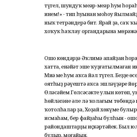
түгел, шундуҡ меңәр-меңәр һум һора
инем!» - тип һуңынан моңһоу йылма
ныҡ тетрәндерә бит. Ярай ҙа, саҡ 
хоҡуҡ һаҡлау органдарына мөрәжәғ
Ошо көндәрҙә Әҡлимә апайҙан һора
хатта, енәйәт эше ҡуҙғатылмаған ик
Миңә мең һум аҡса йәл түгел. Беҙҙең 
оятһыҙ рәүештә аҡса эшләүҙәре йөрә
Өләсәйем Гөлсәсәктең улын көтөп, у
һөйләгәне әле лә ҡолағым төбөндә 
ҡотолһалар ҙа, Хоҙай хөкүме булыр»,
исмаһам, бер файҙаһы булһын - о
райондаштарҙы иҫкәртәйек. Был юлғ
булыр, моғайын.