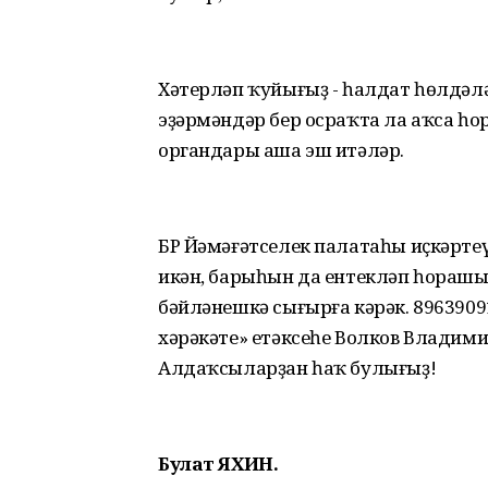
Хәтерләп ҡуйығыҙ - һалдат һөлдәл
эҙәрмәндәр бер осраҡта ла аҡса һо
органдары аша эш итәләр.
БР Йәмәғәтселек палатаһы иҫкәрте
икән, барыһын да ентекләп һорашы
бәйләнешкә сығырға кәрәк. 896390
хәрәкәте» етәксеһе Волков Владим
Алдаҡсыларҙан һаҡ булығыҙ!
Булат ЯХИН.