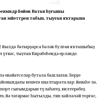
ра. Ирекмәндәр Бөйөк Ватан һуғышы
н мәйеттәрен табып, тыуған яҡтарына
1942 йылда батырҙарса һәләк булған яҡташыбыҙ
 үткәс, тыуған Кирәбеһендә ерләнде.
лә енәйәтселәр бутала башлаған. Берҙе
районындағы кешегә шылтыраталар: йәнәһе лә,
спорт сығымдарын түләһәгеҙ, килтерәбеҙ.
тө, йә тәгәрмәс һытылды, тип хәйләләй торғас,