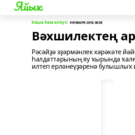
Яйыҡ
Кеше һәм хоҡуҡ
9 ЯНВАРЯ 2019, 06:58
Вәхшилектең ар
Рәсәйҙә эҙәрмәнлек хәрәкәте йә
һалдаттарының яу ҡырында ҡалғ
илтеп ерләнеүҙәренә булышлыҡ 