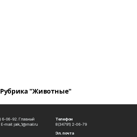
Рубрика "Животные"
) 6-06-92. Главный
Телефон
Е-mаil: jaik_1@mail.ru
8(34791) 2-06-79
Эл. почта