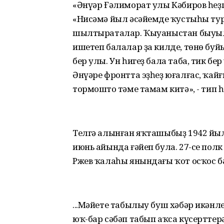
«Әнүәр Ғәлиморат улы Кәбиров һеҙг
«Нисәмә йыл әсәйемдең ҡустыһы тур
шылтыраталар. Ҡыуаныстан быуыл
ишетеп балалар ҙа килде, төнө буй
бер улы. Ун һигеҙ бала таба, тик бе
Әнүәре фронтта эҙһеҙ юғалғас, ҡай
тормоштоң тәме тамам китә», - тип 
Телгә алынған яҡташыбыҙ 1942 йыл
июнь айында ғәйеп була. 27-се пол
Ржев ҡалаһы янындағы ҡот осҡос б
...Мәйете табылыу буш хәбәр икән
юҡ-бар сәбәп табып аҡса күсертте