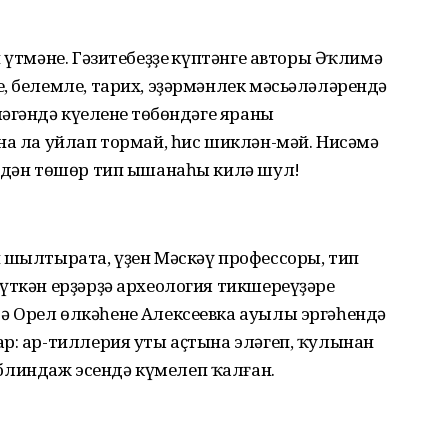
 үтмәне. Гәзитебеҙҙең күптәнге авторы Әҡлимә
, белемле, тарих, эҙәрмәнлек мәсьәләләрендә
гәндә күңеленең төбөндәге яраны
на ла уйлап тормай, һис шиклән-мәй. Нисәмә
елдән төшөр тип ышанаһы килә шул!
н шылтырата, үҙен Мәскәү профессоры, тип
үткән ерҙәрҙә археология тикшереүҙәре
 Орел өлкәһенең Алексеевка ауылы эргәһендә
р: ар-тиллерия уты аҫтына эләгеп, ҡулынан
линдаж эсендә күмелеп ҡалған.