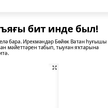
ъяғы бит инде был!
йелә бара. Ирекмәндәр Бөйөк Ватан һуғышы
ан мәйеттәрен табып, тыуған яҡтарына
итә.