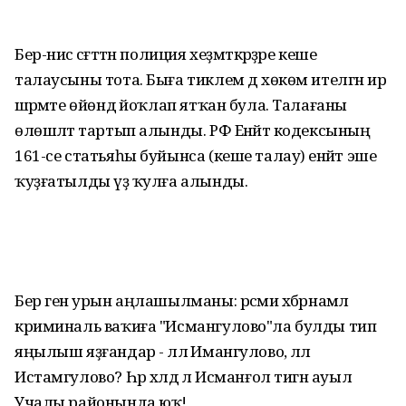
Бер-нисә сәғәттән полиция хеҙмәткәрҙәре кеше
талаусыны тота. Быға тиклем дә хөкөм ителгән ир
шәрәмәте өйөндә йоҡлап ятҡан була. Талағаны
өлөшләтә тартып алынды. РФ Енәйәт кодексының
161-се статьяһы буйынса (кеше талау) енәйәт эше
ҡуҙғатылды үҙә ҡулға алынды.
Бер генә урын аңлашылманы: рәсми хәбәрнамәлә
криминаль ваҡиға "Исмангулово"ла булды тип
яңылыш яҙғандар - әллә Имангулово, әллә
Истамгулово? Һәр хәлдә лә Исманғол тигән ауыл
Учалы районында юҡ!