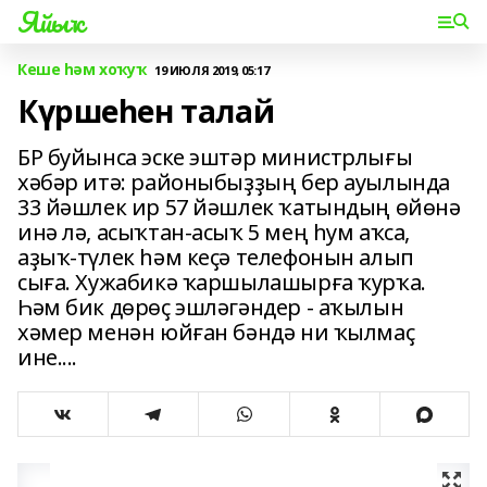
Яйыҡ
Кеше һәм хоҡуҡ
19 ИЮЛЯ 2019, 05:17
Күршеһен талай
БР буйынса эске эштәр министрлығы
хәбәр итә: районыбыҙҙың бер ауылында
33 йәшлек ир 57 йәшлек ҡатындың өйөнә
инә лә, асыҡтан-асыҡ 5 мең һум аҡса,
аҙыҡ-түлек һәм кеҫә телефонын алып
сыға. Хужабикә ҡаршылашырға ҡурҡа.
Һәм бик дөрөҫ эшләгәндер - аҡылын
хәмер менән юйған бәндә ни ҡылмаҫ
ине....