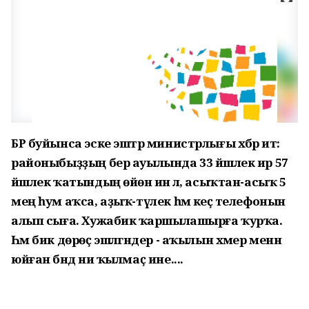
БР буйынса эске эштәр министрлығы хәбәр итә:
районыбыҙҙың бер ауылында 33 йәшлек ир 57
йәшлек ҡатындың өйөнә инә лә, асыҡтан-асыҡ 5
мең һум аҡса, аҙыҡ-түлек һәм кеҫә телефонын
алып сыға. Хужабикә ҡаршылашырға ҡурҡа.
Һәм бик дөрөҫ эшләгәндер - аҡылын хәмер менән
юйған бәндә ни ҡылмаҫ ине....