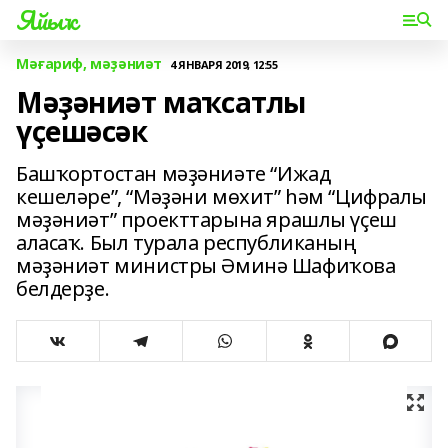
Яйыҡ
Мәғариф, мәҙәниәт
4 ЯНВАРЯ 2019, 12:55
Мәҙәниәт маҡсатлы
үҫешәсәк
Башҡортостан мәҙәниәте “Ижад
кешеләре”, “Мәҙәни мөхит” һәм “Цифралы
мәҙәниәт” проекттарына ярашлы үҫеш
аласаҡ. Был турала республиканың
мәҙәниәт министры Әминә Шафиҡова
белдерҙе.