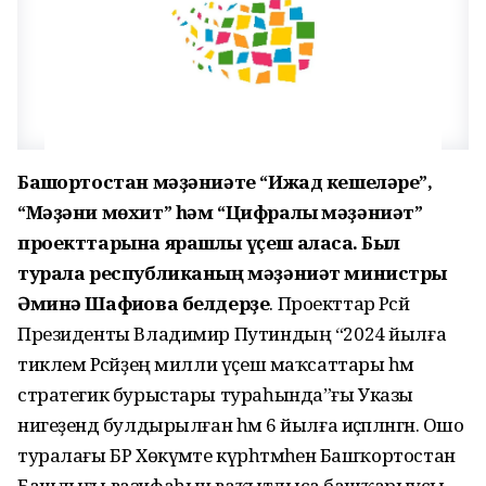
Башҡортостан мәҙәниәте “Ижад кешеләре”,
“Мәҙәни мөхит” һәм “Цифралы мәҙәниәт”
проекттарына ярашлы үҫеш аласаҡ. Был
турала республиканың мәҙәниәт министры
Әминә Шафиҡова белдерҙе
. Проекттар Рәсәй
Президенты Владимир Путиндың “2024 йылға
тиклем Рәсәйҙең милли үҫеш маҡсаттары һәм
стратегик бурыстары тураһында”ғы Указы
нигеҙендә булдырылған һәм 6 йылға иҫәпләнгән. Ошо
туралағы БР Хөкүмәте күрһәтмәһенә Башҡортостан
Башлығы вазифаһын ваҡытлыса башҡарыусы