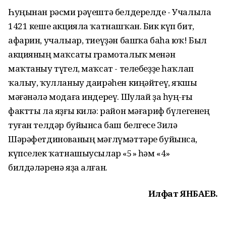
Һуңынан рәсми рәүештә белдерелде - Учалыла
1421 кеше акцияла ҡатнашҡан. Бик күп бит,
афарин, учалыар, тиеүҙән башҡа баһа юҡ! Был
акцияның маҡсаты грамоталыҡ менән
маҡтаныу түгел, маҡсат - телебеҙҙе һаҡлап
ҡалыу, ҡулланыу даирәһен киңәйтеү, яҡшы
мәғәнәлә модаға индереү. Шулай ҙа һуң-ғы
фактты ла яҙғы килә: район мәғариф бүлегенең
туған телдәр буйынса баш белгесе Зилә
Шәрәфетдинованың мәғлүмәттәре буйынса,
күпселек ҡатнашыусылар «5» һәм «4»
билдәләренә яҙа алған.
Илфат ЯНБАЕВ.