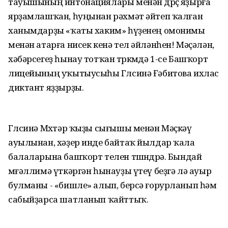
тауышының интонациялары менән дөрөҫ яҙырға
ярҙамлашҡан, һуңынан рәхмәт әйтеп ҡалған
ханымдарҙы «ҡаты хаким» һүҙенең омонимы
менән атарға нисек кенә тел әйләнһен! Мәҫәлән,
хәбәрсегеҙ һынау тотҡан төркөмдә 1-се Башҡорт
лицейының уҡытыусыһы Гөлсинә Ғәбитова ихлас
диктант яҙҙырҙы.
Гөлсинә Мөхтәр ҡыҙы сығышы менән Мәҫкәү
ауылынан, хәҙер инде байтаҡ йылдар ҡала
балаларына башҡорт телен төшөндөрә. Бындай
мөғәллимә үткәргән һынауҙы үтеү беҙгә лә ауыр
булманы - «бишле» алып, берсә ғорурланып һәм
сабыйҙарса шатланып ҡайттыҡ.