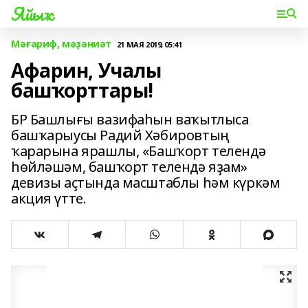
Яйыҡ
Мәғариф, мәҙәниәт
21 МАЯ 2019, 05:41
Афарин, Учалы
башҡорттары!
БР Башлығы вазифаһын ваҡытлыса
башҡарыусы Радий Хәбировтың
ҡарарына ярашлы, «Башҡорт телендә
һөйләшәм, башҡорт телендә яҙам»
девизы аҫтында масштаблы һәм күркәм
акция үтте.