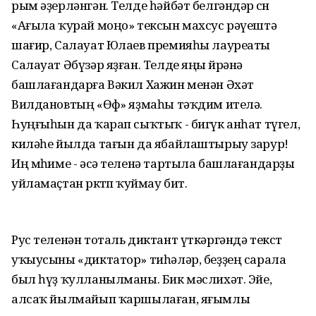
рым әҙерләнгән. Телде һәйбәт белгәндәр өсөн
«Ағыла ҡурай моңо» тексын махсус рәүештә
шағир, Салауат Юлаев премияһы лауреаты
Салауат Әбүзәр яҙған. Телде яңы өйрәнә
башлағандарға Вәкил Хажин менән Әхәт
Вилдановтың «Өфө» яҙмаһы тәҡдим ителә.
Һуңғыһын да ҡарап сыҡтыҡ - бигүк анһат түгел,
киләһе йылда тағын да ябайлаштырыу зарур!
Иң мөһиме - әсә теленә тартыла башлағандарҙы
уйламаҫтан өркөтөп ҡуймау бит.
Рус теленән тоталь диктант үткәргәндә текст
уҡыусыны «диктатор» тиһәләр, беҙҙең сарала
был һүҙ ҡулланылманы. Бик мәслихәт. Эйе,
алсаҡ йылмайып ҡаршылаған, яғымлы