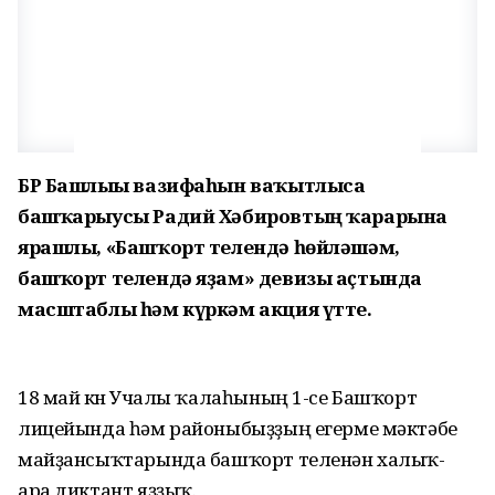
БР Башлығы вазифаһын ваҡытлыса
башҡарыусы Радий Хәбировтың ҡарарына
ярашлы, «Башҡорт телендә һөйләшәм,
башҡорт телендә яҙам» девизы аҫтында
масштаблы һәм күркәм акция үтте.
18 май көнө Учалы ҡалаһының 1-се Башҡорт
лицейында һәм районыбыҙҙың егерме мәктәбе
майҙансыҡтарында башҡорт теленән халыҡ-
ара диктант яҙҙыҡ.