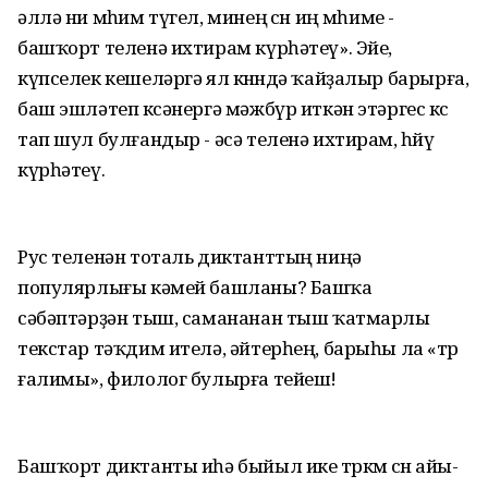
әллә ни мөһим түгел, минең өсөн иң мөһиме -
башҡорт теленә ихтирам күрһәтеү». Эйе,
күпселек кешеләргә ял көнөндә ҡайҙалыр барырға,
баш эшләтеп көсәнергә мәжбүр иткән этәргес көс
тап шул булғандыр - әсә теленә ихтирам, һөйөү
күрһәтеү.
Рус теленән тоталь диктанттың ниңә
популярлығы кәмей башланы? Башҡа
сәбәптәрҙән тыш, самананан тыш ҡатмарлы
текстар тәҡдим ителә, әйтерһең, барыһы ла «өтөр
ғалимы», филолог булырға тейеш!
Башҡорт диктанты иһә быйыл ике төркөм өсөн айы-