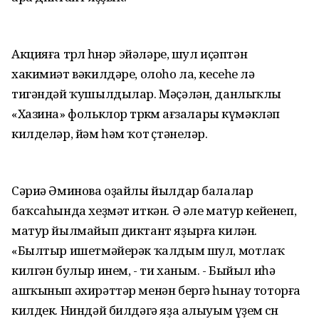
Акцияға төрлө һөнәр эйәләре, шул иҫәптән
хакимиәт вәкилдәре, олоһо ла, кесеһе лә
тигәндәй ҡушылдылар. Мәҫәлән, данлыҡлы
«Хазина» фольклор төркөмө ағзалары күмәкләп
килделәр, йәм һәм ҡот өҫтәнеләр.
Сәриә Әминова оҙайлы йылдар балалар
баҡсаһында хеҙмәт иткән. Ә әле матур кейенеп,
матур йылмайып диктант яҙырға килән.
«Былтыр ишетмәйерәк ҡалдым шул, мотлаҡ
килгән булыр инем, - ти ханым. - Быйыл иһә
ашҡынып әхирәттәр менән бергә һынау тоторға
килдек. Ниндәй билдәгә яҙа алыуым үҙем өсөн