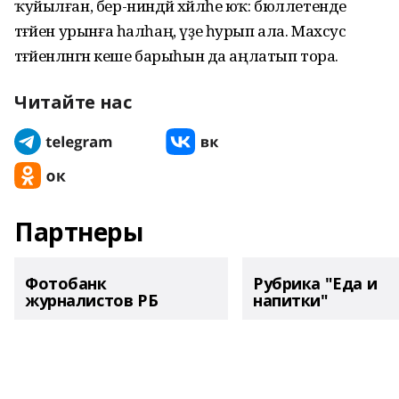
ҡуйылған, бер-ниндәй хәйләһе юҡ: бюллетенде
тәғәйен урынға һалһаң, үҙе һурып ала. Махсус
тәғәйенләнгән кеше барыһын да аңлатып тора.
Читайте нас
Партнеры
Фотобанк
Рубрика "Еда и
журналистов РБ
напитки"