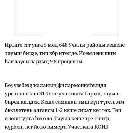
Иртәнге сәғәт унға 5 мең 648 Учалы районы кешеһе
тауыш бирҙе, тип хәбәр ителде. Исемлеккә ингән
һайлаусыларҙың 9,8 проценты.
Беҙ үҙебеҙ ҙә ҡаланың филармонияһында
урынлашҡан 3147-се участкаға барып, тауыш
биреп килдек. Кеше саманан тыш күп түгел, әммә
бюллетень алғансы 1-2 кеше сират көттөк. Төп
өлөштә урта һәм оло быуын кешеләре. Йәштәр,
күрәһең, әлегә йоҡо һимертә. Участкаға КОИБ