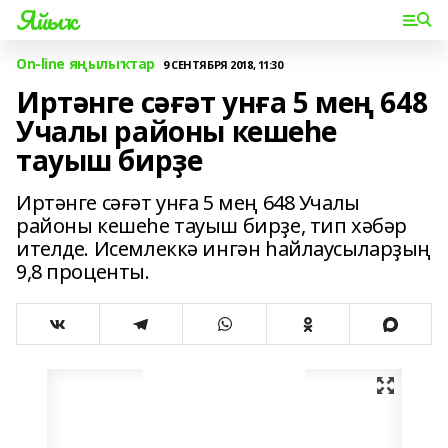
Яйыҡ
On-line яңылыҡтар
9 СЕНТЯБРЯ 2018, 11:30
Иртәнге сәғәт унға 5 мең 648
Учалы районы кешеһе
тауыш бирҙе
Иртәнге сәғәт унға 5 мең 648 Учалы
районы кешеһе тауыш бирҙе, тип хәбәр
ителде. Исемлеккә ингән һайлаусыларҙың
9,8 проценты.