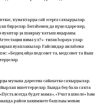
кәс, ҡунаҡтарҙы сәй эсергә саҡырҙылар.
п бирҙеләр. Бөтәһенең дә күңелдәре көр,
рә яуаптар ҙа шаярыу ҡатыш яңғыраны.
Аттестация нимә ул?»- тигән һорауға улар:
шаярып яуапланылар. Ғайсиндар ғаиләһенә:
гәс: «Беҙҙең өйҙә педсовет та, медсовет та йыш
терҙеләр.
ҙы музыка дәресенә сәйәхәткә саҡырҙылар.
йырлап ишеттерҙеләр. Бында беҙ бала саҡта
«Пусть всегда будет мама», «Учат в школе» һәм
ҙағында район хакимиәте башлығы менән