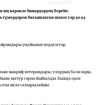
м иң кәрәкле һөнәрҙәрҙең береһе.
ғүмерҙәрен бағышлаған шәхестәр ҙә аҙ
айрамдары уңайынан педагогтар
лаған мәғариф ветерандары, уларҙың балалары,
аһына матур сараға йыйылды. Бында оҙаҡ
лты ғаилә саҡырылғайны.