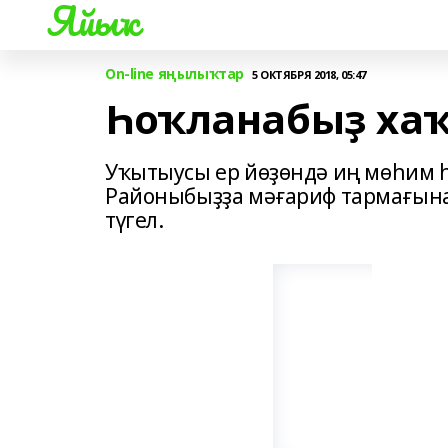
Яйыҡ
On-line яңылыҡтар
5 ОКТЯБРЯ 2018, 05:47
Һоҡланабыҙ хаҡ
Уҡытыусы ер йөҙөндә иң мөһим һ
Районыбыҙҙа мәғариф тармағына
түгел.