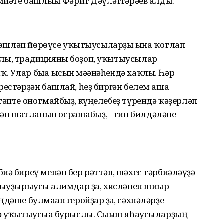
имиәте башлығы Фәрит Дәүләтгәрәев алды:
та эшләп йөрөүсе уҡытыусыларҙы ғына ҡотлап
юлы, традицияны боҙоп, уҡытыусылар
. Улар быға ысын мәғәнәһендә хаҡлы. Һәр
рестәрҙән башлай, һеҙ биргән белем аша
тәпте онотмайбыҙ, күңелебеҙ түрендә ҡәҙерләп
н шатланып осрашабыҙ, - тип билдәләне
иә биреү менән бер рәттән, шәхес тәрбиәләүҙә
тыуҙырыусы ғалимдар ҙа, хисләнеп шиғыр
дәше булмаған геройҙар ҙа, сәхнәләрҙе
лә уҡытыусыға бурыслы. Сығыш яһаусыларҙың