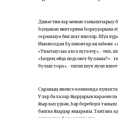
Династиялар менән таныштырыу бөт
Һуңынан викторина һорауҙарына яуа
осрашыуға бик шат инеләр. Шуға кү
Иманғолдан Бүләковтар ғаиләһенә: «
«Уҡытыусыға аҡса өҫтәлеү», - тип, 
«Һеҙҙең өйҙә педсовет буламы?» - ти
булып тора», - тигән шуҡ яуап ишет
Сараның икенсе өлөшөндә ҡунаҡтар
Улар балалар йырҙарын караокела 
йырлап үҫкән, һәр беребеҙгә таныш 
башҡа йырҙар яңғыраны. Тантана а