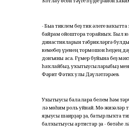
Ҡотлау өсөн тәүге һүҙҙе район хак
- Быға тиклем беҙ тик әлеге ваҡыт
байрам ойоштора торғайныҡ. Был 
династияларын тәбрикләргә булдыҡ
кемебеҙ үҙенең тормошон һеҙҙең дә
донъяны аса. Ғүмер буйына беҙ мәк
һаҡлайбыҙ, уҡытыусыларыбыҙ менә
Фәрит Фәтих улы Дәүләтгәрәев.
Уҡытыусы балаларға белем һәм тәрб
лә мөһим роль уйнай. Мө-ғжизәләр 
яҙыусы шағирҙар ҙа, батырлыҡта тиң
балҡытыусы артистар ҙа - бөтәһе 