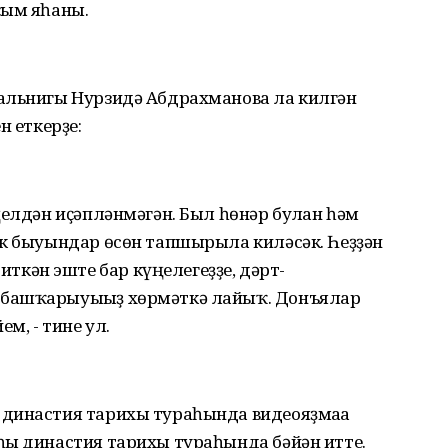
ҫым яһаны.
альнигы Нурзидә Абдрахманова ла килгән
н еткерҙе:
ңелдән иҫәпләнмәгән. Был һөнәр булған һәм
әк быуындар өсөн тапшырыла киләсәк. Һеҙҙән
кән эште бар күңелегеҙҙе, дәрт-
башҡарыуығыҙ хөрмәткә лайыҡ. Донъялар
м, - тине ул.
династия тарихы тураһында видеояҙмаға
һы династия тарихы тураһында бәйән итте.