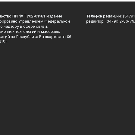
ьство ПИ № ТУ02-01481. Издание
Телефон редакции: (34791
трировано Управлением Федеральной
редактор: (34791) 2-06-79. 
о надзору в сфере связи,
ионных технологий и массовых
аций по Республике Башкортостан 06
15 г.