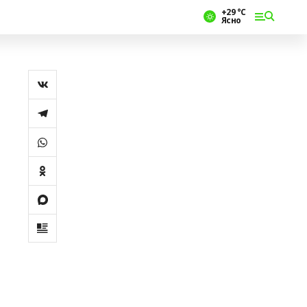
+29 °С
Ясно