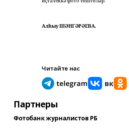
иҫтәлеккә фото төштөләр.
Алһыу ШӘНГӘРӘЕВА.
Читайте нас
Партнеры
Фотобанк журналистов РБ