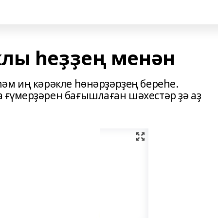
лы һеҙҙең менән
әм иң кәрәкле һөнәрҙәрҙең береһе.
 ғүмерҙәрен бағышлаған шәхестәр ҙә аҙ