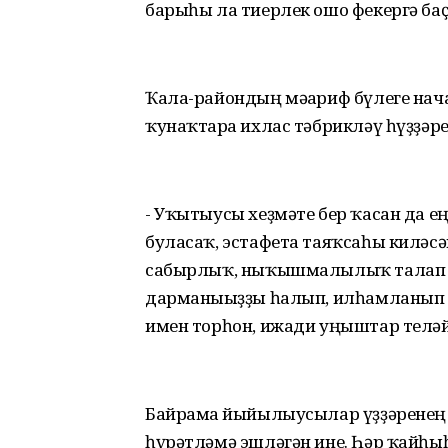
барыһы ла тиерлек ошо фекергә ба
Ҡала-райондың мәғариф бүлеге нач
ҡунаҡтарға ихлас тәбрикләү һүҙҙәре
- Уҡытыусы хеҙмәте бер ҡасан да е
буласаҡ, эстафета таяҡсаһы киләс
сабырлыҡ, ныҡышмалылыҡ талап ит
дарманығыҙҙы һалып, илһамланып 
имен торһон, ижади уңыштар теләйе
Байрамға йыйылыусылар үҙҙәренең 
һүрәтләмә эшләгән ине. Һәр ҡайһы