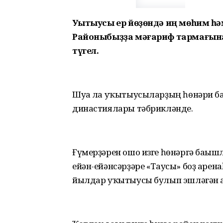
Уҡытыусы ер йөҙөндә иң мөһим һә
Районыбыҙҙа мәғариф тармағына 
түгел.
Шуға ла уҡытыусыларҙың һөнәри б
династиялары тәбрикләнде.
Ғүмерҙәрен ошо изге һөнәргә бағыш
ейән-ейәнсәрҙәре «Таусы» боҙ арен
йылдар уҡытыусы булып эшләгән а