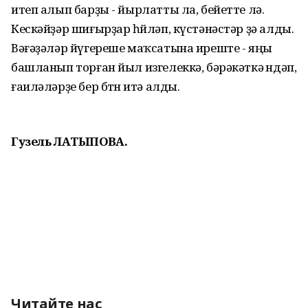
итеп алып барҙы - йырлатты ла, бейетте лә.
Кескәйҙәр шиғырҙар һөйләп, күстәнәстәр ҙә алды.
Вәғәҙәләр йүгереше маҡсатына иреште - яңы
башланып торған йыл изгелеккә, бәрәкәткә өндәп,
ғаиләләрҙе бер бөтөн итә алды.
Гузель ЛАТЫПОВА.
Читайте нас