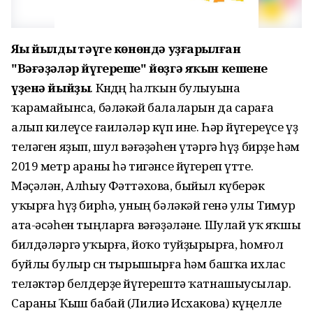
Яңы йылдың тәүге көнөндә уҙғарылған
"Вәғәҙәләр йүгереше" йөҙгә яҡын кешене
үҙенә йыйҙы
. Көндөң һалҡын булыуына
ҡарамайынса, бәләкәй балаларын да сараға
алып килеүсе ғаиләләр күп ине. Һәр йүгереүсе үҙ
теләген яҙып, шул вәғәҙәһен үтәргә һүҙ бирҙе һәм
2019 метр араны һә тигәнсе йүгереп үтте.
Мәҫәлән, Алһыу Фәттәхова, быйыл күберәк
уҡырға һүҙ бирһә, уның бәләкәй генә улы Тимур
ата-әсәһен тыңларға вәғәҙәләне. Шулай уҡ яҡшы
билдәләргә уҡырға, йоҡо туйҙырырға, һомғол
буйлы булыр өсөн тырышырға һәм башҡа ихлас
теләктәр белдерҙе йүгерештә ҡатнашыусылар.
Сараны Ҡыш бабай (Лилиә Исхакова) күңелле