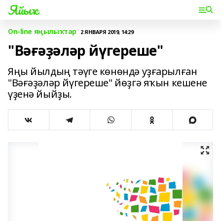
Яйыҡ
On-line яңылыҡтар
2 ЯНВАРЯ 2019, 14:29
"Вәғәҙәләр йүгереше"
Яңы йылдың тәүге көнөндә уҙғарылған
"Вәғәҙәләр йүгереше" йөҙгә яҡын кешене
үҙенә йыйҙы.