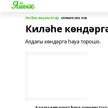
Яйыҡ
On-line яңылыҡтар
4 ЯНВАРЯ 2019, 13:08
Киләһе көндәрг
Алдағы көндәргә һауа торошо.
Алдағы көндәргә һауа торошо (ссы