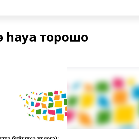
ә һауа торошо
лка буйынса үтергә):