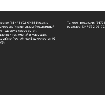
ьство ПИ № ТУ02-01481. Издание
Телефон редакции: (34791
трировано Управлением Федеральной
редактор: (34791) 2-06-79. 
о надзору в сфере связи,
ионных технологий и массовых
аций по Республике Башкортостан 06
15 г.