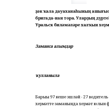
Үҙәк ҡала дауаханаһының ашығыс
бригада-нан тора. Уларҙың дүртеһ
Уральск биләмәләре халҡын хеҙм
Заманса алымдар
ҡулланыла
Барыһы 97 кеше эшләй - 27 водитель
хеҙмәтте заманында хеҙмәт юлын