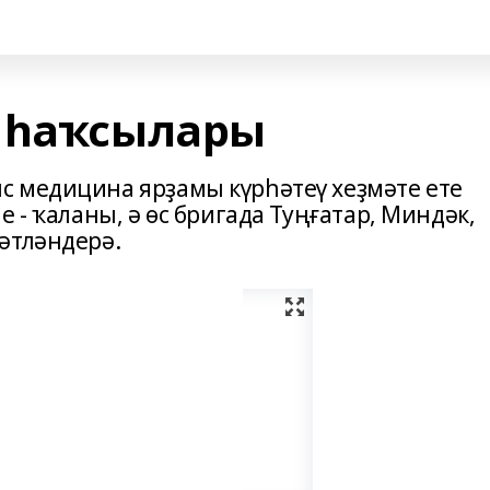
 һаҡсылары
 медицина ярҙамы күрһәтеү хеҙмәте ете
 - ҡаланы, ә өс бригада Туңғатар, Миндәк,
әтләндерә.