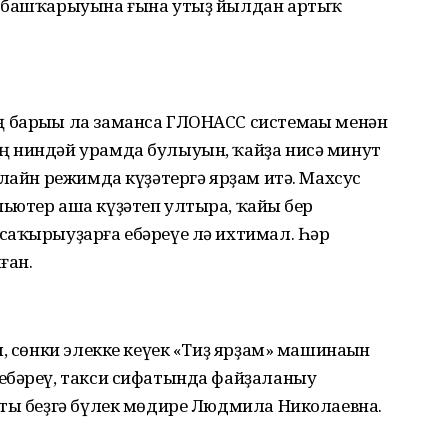
ы башҡарыуына ғына утыҙ йылдан артыҡ
барыһы ла заманса ГЛОНАСС системаһы менән
ң ниндәй урамда булыуын, ҡайҙа нисә минут
нлайн режимда күҙәтергә ярҙам итә. Махсус
ьютер аша күҙәтеп ултыра, ҡайһы бер
саҡырыуҙарға ебәреүе лә ихтимал. Һәр
ған.
, сөнки элекке кеүек «Тиҙ ярҙам» машинаһын
ебәреү, такси сифатында файҙаланыу
тты беҙгә бүлек мөдире Людмила Николаевна.