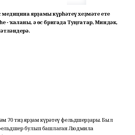
 медицина ярҙамы күрһәтеү хеҙмәте ете
е - ҡаланы, ә өс бригада Туңғатар, Миндәк,
әтләндерә.
 һәм 70 тиҙ ярҙам күрһәтеү фельдшерҙары. Был
 фельдшер булып башлаған Людмила