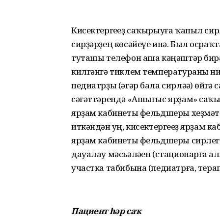
Кисектергеһеҙ саҡырыуға ҡапыл сир
сирҙәрҙең көсәйеүе инә. Был осраҡт
туташы телефон аша кәңәштәр бирә
килгәнгә тиклем температураны ни
педиатрҙы (әгәр бала сирләһә) өйгә
сәғәттәрендә «Ашығыс ярҙам» саҡ
ярҙам кабинеты фельдшеры хеҙмәт
иткәндән һуң, кисектергеһеҙ ярҙам к
ярҙам кабинеты фельдшеры сирлегә 
дауалау мәсьәләһен (стационарға һа
участка табибына (педиатрға, тера
Пациент һәр саҡ