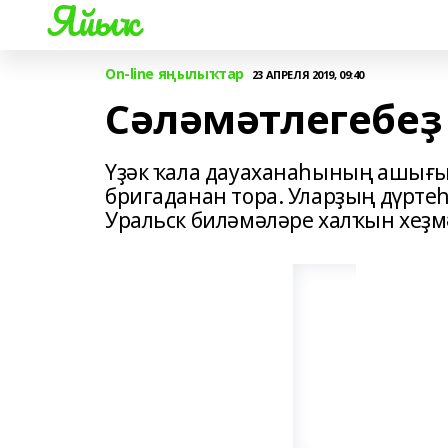
Яйыҡ
On-line яңылыҡтар
23 АПРЕЛЯ 2019, 09:40
Сәләмәтлегебеҙ
Үҙәк ҡала дауаханаһының ашығыс
бригаданан тора. Уларҙың дүртеһе
Уральск биләмәләре халҡын хеҙм