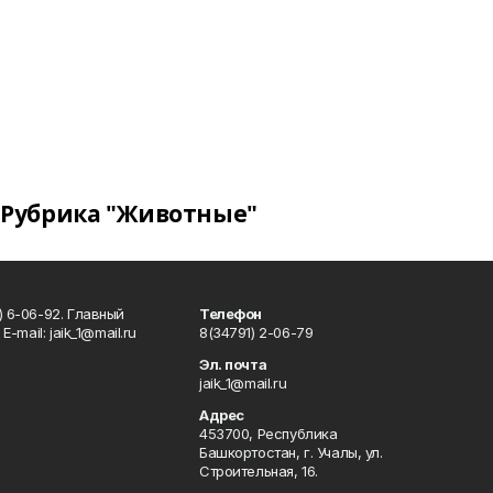
Рубрика "Животные"
) 6-06-92. Главный
Телефон
Е-mаil: jaik_1@mail.ru
8(34791) 2-06-79
Эл. почта
jaik_1@mail.ru
Адрес
453700, Республика
Башкортостан, г. Учалы, ул.
Строительная, 16.