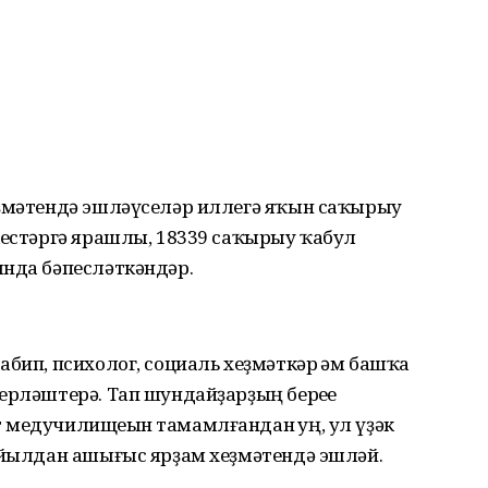
еҙмәтендә эшләүселәр иллегә яҡын саҡырыу
кестәргә ярашлы, 18339 саҡырыу ҡабул
ында бәпесләткәндәр.
абип, психолог, социаль хеҙмәткәр һәм башҡа
ерләштерә. Тап шундайҙарҙың береһе
 медучилищеһын тамамлғандан һуң, ул үҙәк
6 йылдан ашығыс ярҙам хеҙмәтендә эшләй.