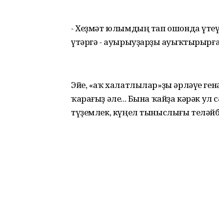
- Хеҙмәт юлымдың тап ошонда үтеү
үтәргә - ауырыуҙарҙы һауыҡтырырғ
Эйе, «аҡ халатлылар»ҙы әрләүе генә
ҡарағыҙ әле... Бына ҡайҙа кәрәк у
түҙемлек, күңел тыныслығы теләйб