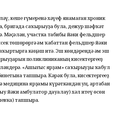
ләү, кеше ғүмеренә хәүеф янамаған хроник
а, бригада саҡырыуҙа булһа, дежур шәфҡәт
. Мәҫәлән, участка табибы йәки фельдшер
сек төшөрөргә һәм ҡабаттан фельдшер йәки
 саҡыртырға кәңәш итә. Эш көндәрендә һәм эш
ырыуҙарын поликлиниканың кисектергеһеҙ
ләндерә. «Ашығыс ярҙам» саҡырыуҙы ҡабул
абинетына тапшыра. Кәрәк булһа, кисектергеһеҙ
медицина ярҙамы күрһәткәндән һуң, артабан
лыу йәки амбулатор дауалау) хәл итеү өсөн
певҡа) тапшыра.