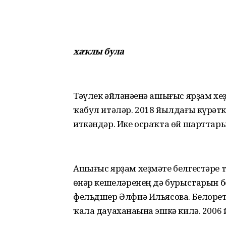
хаҡлы була
Тәүлек әйләнәһенә ашығыс ярҙам х
ҡабул итәләр. 2018 йылдағы күрһәт
иткәндәр. Ике осраҡта өй шарттар
Ашығыс ярҙам хеҙмәте белгестәре т
һөнәр кешеләренең дә бурыстарын б
фельдшер Әлфиә Ильясова. Белорет
ҡала дауаханаһына эшкә килә. 200