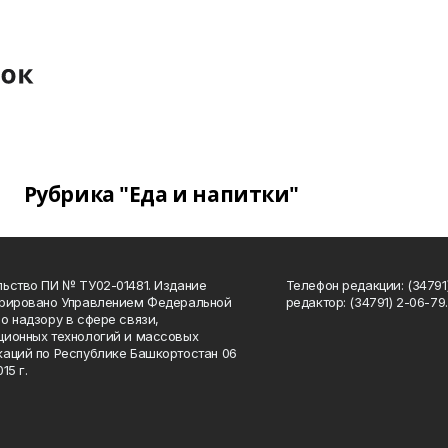
Рубрика "Еда и напитки"
ьство ПИ № ТУ02-01481. Издание
Телефон редакции: (34791
трировано Управлением Федеральной
редактор: (34791) 2-06-79. 
о надзору в сфере связи,
ионных технологий и массовых
аций по Республике Башкортостан 06
15 г.