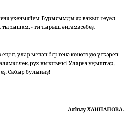
енә үкенмәйем. Бурысымды һәр ваҡыт теүәл
а тырышам, - ти тырыш әңгәмәсебеҙ.
 еңел, улар менән бер генә көнөгөҙҙө үткәреп
л сәләмәтлек, рух ныҡлығы! Уларға уңыштар,
еҙ. Сабыр булығыҙ!
Алһыу ХАННАНОВА.