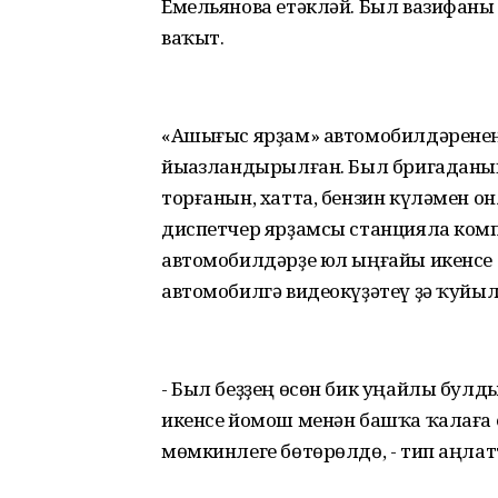
Емельянова етәкләй. Был вазифан
ваҡыт.
«Ашығыс ярҙам» автомобилдәренең 
йыһазландырылған. Был бригаданы
торғанын, хатта, бензин күләмен о
диспетчер ярҙамсы станцияла комп
автомобилдәрҙе юл ыңғайы икенсе 
автомобилгә видеокүҙәтеү ҙә ҡуйыл
- Был беҙҙең өсөн бик уңайлы булды
икенсе йомош менән башҡа ҡалаға 
мөмкинлеге бөтөрөлдө, - тип аңла