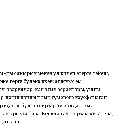
ҙам»ды саҡырыу менән ул килеп етергә тейеш,
ике төргә бүленә икән: ашығыс һәм
быу, авариялар, ҡан ағыу осраҡтары, һушты
ар, йәғни пациенттың ғүмеренә хәүеф янаған
 иҫәпле булған сирҙәр һәм хәлдәр. Был
аҡырыуға бара. Кешегә тәүге ярҙам күрһәтелә,
оҙатыла.