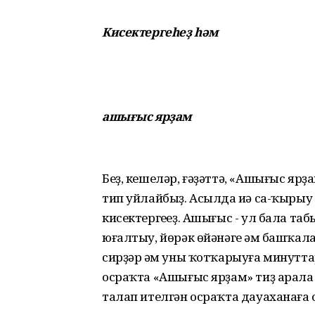
Кисектергеһеҙ һәм
ашығыс ярҙам
Беҙ, кешеләр, ғәҙәттә, «Ашығыс яр
тип уйлайбыҙ. Асылда иһә са-ҡырыу 
кисектергеһеҙ. Ашығыс - ул бала та
юғалтыу, йөрәк өйәнәге һәм башҡал
сирҙәр һәм уны ҡотҡарыуға минуттар
осраҡта «Ашығыс ярҙам» тиҙ арала с
талап ителгән осраҡта дауаханаға 