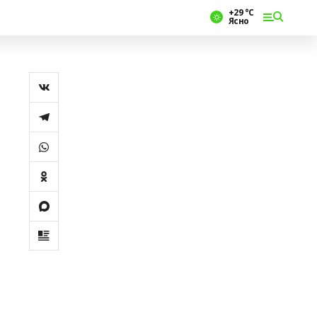
+29 °С
Ясно