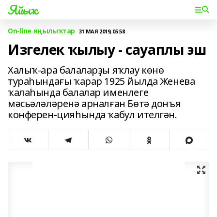
Яйыҡ
On-line яңылыҡтар
31 МАЯ 2019, 05:58
Изгелек ҡылыу - сауаплы эш
Халыҡ-ара балаларҙы яҡлау көнө
тураһындағы ҡарар 1925 йылда Женева
ҡалаһында балалар именлеге
мәсьәләләренә арналған Бөтә донъя
конферен-цияһында ҡабул ителгән.