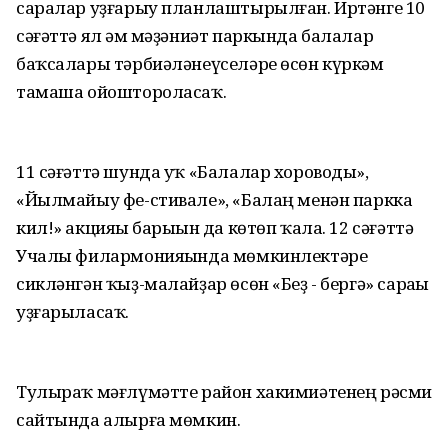
саралар уҙғарыу планлаштырылған. Иртәнге 10
сәғәттә ял һәм мәҙәниәт паркында балалар
баҡсалары тәрбиәләнеүселәре өсөн күркәм
тамаша ойоштороласаҡ.
11 сәғәттә шунда уҡ «Балалар хороводы»,
«Йылмайыу фе-стивале», «Балаң менән паркка
кил!» акцияһы барыһын да көтөп ҡала. 12 сәғәттә
Учалы филармонияһында мөмкинлектәре
сикләнгән ҡыҙ-малайҙар өсөн «Беҙ - бергә» сараһы
уҙғарыласаҡ.
Тулыраҡ мәғлүмәтте район хакимиәтенең рәсми
сайтында алырға мөмкин.