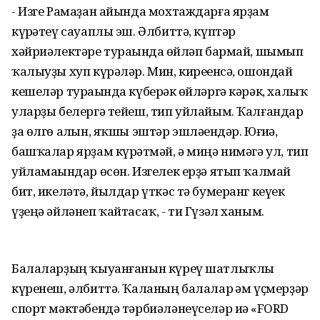
- Изге Рамаҙан айында мохтаждарға ярҙам
күрһәтеү сауаплы эш. Әлбиттә, күптәр
хәйриәлектәре тураһында һөйләп бармай, шымып
ҡалыуҙы хуп күрәләр. Мин, киреһенсә, ошондай
кешеләр тураһында күберәк һөйләргә кәрәк, халыҡ
уларҙы белергә тейеш, тип уйлайым. Ҡалғандар
ҙа өлгө алһын, яҡшы эштәр эшләһендәр. Юғиһә,
башҡалар ярҙам күрһәтмәй, ә миңә нимәгә ул, тип
уйламаһындар өсөн. Изгелек ерҙә ятып ҡалмай
бит, икеләтә, йылдар үткәс тә бумеранг кеүек
үҙеңә әйләнеп ҡайтасаҡ, - ти Гүзәл ханым.
Балаларҙың ҡыуанғанын күреү шатлыҡлы
күренеш, әлбиттә. Ҡаланың балалар һәм үҫмерҙәр
спорт мәктәбендә тәрбиәләнеүселәр иһә «FORD