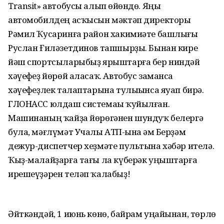
Transit» автобусы алып һөйөндө. Яңы
автомобилдең асҡысын мәктәп директоры
Рәмил Ҡусаринға район хакимиәте башлығы
Руслан Ғиләзетдинов тапшырҙы. Бынан кире
йәш спортсыларыбыҙ ярыштарға бер ниндәй
хәүефһеҙ йөрөй аласаҡ. Автобус заманса
хәүефһеҙлек талаптарына тулыһынса яуап бирә.
ГЛОНАСС юлдаш системаһы ҡуйылған.
Машинаның ҡайҙа йөрөгәнен шундуҡ белергә
була, мәғлүмәт Учалы АТП-һына һәм Берҙәм
дежур-диспетчер хеҙмәте пультына хәбәр ителә.
Ҡыҙ-малайҙарға тағы ла күберәк уңыштарға
ирешеүҙәрен теләп ҡалабыҙ!
Әйткәндәй, 1 июнь көнө, байрам уңайынан, төрлө