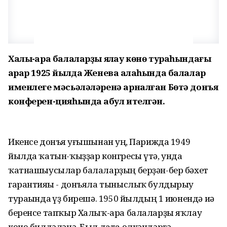
Халыҡ-ара балаларҙы яҡлау көнө тураһындағы
ҡарар 1925 йылда Женева ҡалаһында балалар
именлеге мәсьәләләренә арналған Бөтә донъя
конферен-цияһында ҡабул ителгән.
Икенсе донъя һуғышынан һуң, Парижда 1949
йылда ҡатын-ҡыҙҙар конгресы үтә, унда
ҡатнашыусылар балаларҙың берҙән-бер бәхет
гарантияһы - донъяла тыныслыҡ булдырыу
тураһында һүҙ бирешә. 1950 йылдың 1 июнендә иһә
беренсе тапҡыр Халыҡ-ара балаларҙы яҡлау
көнө билдәләнә. Был дата өлкәндәргә