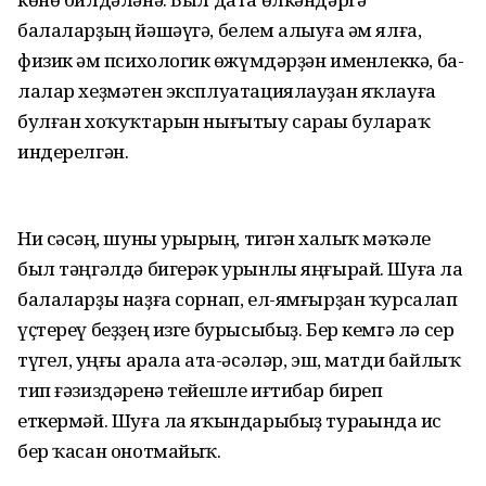
балаларҙың йәшәүгә, белем алыуға һәм ялға,
физик һәм психологик һөжүмдәрҙән именлеккә, ба-
лалар хеҙмәтен эксплуатациялауҙан яҡлауға
булған хоҡуҡтарын нығытыу сараһы булараҡ
индерелгән.
Ни сәсһәң, шуны урырһың, тигән халыҡ мәҡәле
был тәңгәлдә бигерәк урынлы яңғырай. Шуға ла
балаларҙы наҙға сорнап, ел-ямғырҙан ҡурсалап
үҫтереү беҙҙең изге бурысыбыҙ. Бер кемгә лә сер
түгел, һуңғы арала ата-әсәләр, эш, матди байлыҡ
тип ғәзиздәренә тейешле иғтибар биреп
еткермәй. Шуға ла яҡындарыбыҙ тураһында һис
бер ҡасан онотмайыҡ.