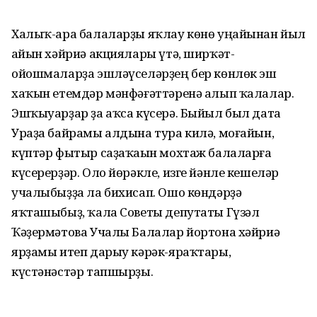
Халыҡ-ара балаларҙы яҡлау көнө уңайынан йыл
һайын хәйриә акциялары үтә, ширҡәт-
ойошмаларҙа эшләүселәрҙең бер көнлөк эш
хаҡын етемдәр мәнфәғәттәренә алып ҡалалар.
Эшҡыуарҙар ҙа аҡса күсерә. Быйыл был дата
Ураҙа байрамы алдына тура килә, моғайын,
күптәр фытыр саҙаҡаһын мохтаж балаларға
күсерерҙәр. Оло йөрәкле, изге йәнле кешеләр
учалыбыҙҙа ла бихисап. Ошо көндәрҙә
яҡташыбыҙ, ҡала Советы депутаты Гүзәл
Ҡәҙермәтова Учалы Балалар йортона хәйриә
ярҙамы итеп дарыу кәрәк-яраҡтары,
күстәнәстәр тапшырҙы.