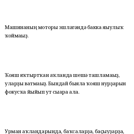
Машинаның моторы эшләгәндә бакка яғыулыҡ
ҡоймағыҙ.
Ҡояш яҡтыртҡан аҡланда шешә ташламағыҙ,
уларҙы ватмағыҙ. Бындай быяла ҡояш нурҙарын
фокусҡа йыйып ут сығара ала.
Урман аҡландарында, баҡсаларҙа, баҫыуҙарҙа,