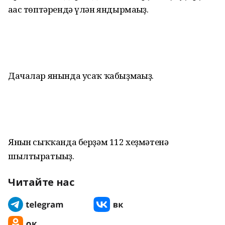
ағас төптәрендә үлән яндырмағыҙ.
Дачалар янында усаҡ ҡабыҙмағыҙ.
Янғын сыҡҡанда берҙәм 112 хеҙмәтенә
шылтыратығыҙ.
Читайте нас