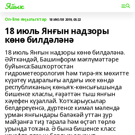
Яйыҡ
On-line яңылыҡтар
18 ИЮЛЯ 2019, 05:22
18 июль Янғын надзоры
көнө билдәләнә
18 июль Янғын надзоры көнө билдәләнә.
Әйткәндәй, Башинформ мәғлүмәттәре
буйынса:Башҡортостан
гидрометеорология һәм тирә-яҡ мөхитте
күҙәтеү идаралығы алдағы ике көндә
республиканың көньяҡ-көнсығышында
бишенсе класлы, ғәҙәттән тыш янғын
хәүефен күҙаллай. Ҡотҡарыусылар
белдереүенсә, дүртенсе кимәл мәлендә
урман янғындары бәләкәй уттан ҙур
майҙанға тиҙ тарала һәм өҫтәп төрлө
урында тоҡана. Ә бына бишенсе класс