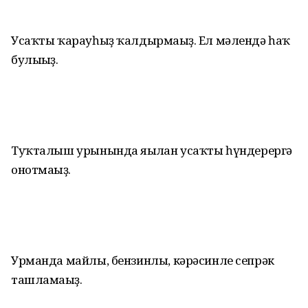
Усаҡты ҡарауһыҙ ҡалдырмағыҙ. Ел мәлендә һаҡ
булығыҙ.
Туҡталыш урынында яғылған усаҡты һүндерергә
онотмағыҙ.
Урманда майлы, бензинлы, кәрәсинле сепрәк
ташламағыҙ.