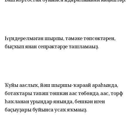
Һүндерелмәгән шырпы, тәмәке төпсөктәрен,
быҫҡып янған сепрәктәрҙе ташламағыҙ.
Ҡуйы ағаслыҡ, йәш шыршы-ҡарағай араһында,
ботаҡтары тәпәш төшкән ағас төбөндә, ағас, торф
һаҡланған урындар янында, бешкән иген
баҫыуҙары буйынса усаҡ яҡмағыҙ.