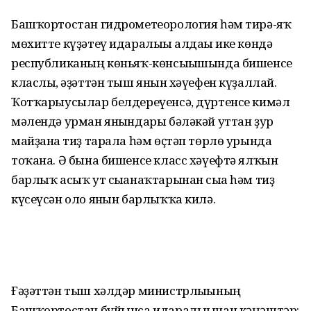
Башҡортостан гидрометеорология һәм тирә-яҡ
мөхитте күҙәтеү идаралығы алдағы ике көндә
республиканың көньяҡ-көнсығышында бишенсе
класлы, ғәҙәттән тыш янғын хәүефен күҙаллай.
Ҡотҡарыусылар белдереүенсә, дүртенсе кимәл
мәлендә урман янғындары бәләкәй уттан ҙур
майҙанға тиҙ тарала һәм өҫтәп төрлө урында
тоҡана. Ә бына бишенсе класс хәүефтә ялҡын
барлыҡ асыҡ ут сығанаҡтарынан сыға һәм тиҙ
күсеүсән оло янғын барлыҡҡа килә.
Ғәҙәттән тыш хәлдәр министрлығының
Башҡортостан буйынса идаралығынан кәңәштәр: