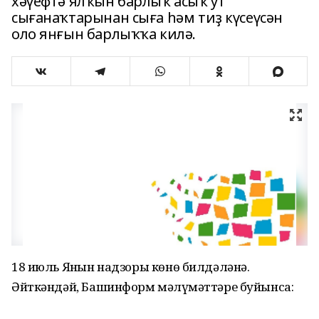
хәүефтә ялҡын барлыҡ асыҡ ут
сығанаҡтарынан сыға һәм тиҙ күсеүсән
оло янғын барлыҡҡа килә.
18 июль Янғын надзоры көнө билдәләнә.
Әйткәндәй, Башинформ мәғлүмәттәре буйынса: