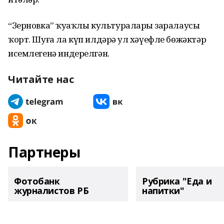
“Зерновка” ҡуҙаҡлы культураларҙы заралаусы
ҡорт. Шуға ла күп илдәрҙә ул хәүефле бөжәктәр
исемлегенә индерелгән.
Читайте нас
Партнеры
Фотобанк
Рубрика "Еда и
журналистов РБ
напитки"