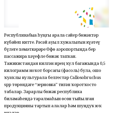
Республикабыҙҙа һуңғы арала сәйер бөжәктәр
күбәйеп китте. Рәсәй ауыл хужалығын күҙәтеү
бүлеге хеҙмәткәрҙәре Өфө аэропортында бер
пассажирҙа хәүефле бөжәк тапҡан.
Тажикистандан килгән ирҙең ҡул багажында 0,5
килограмм ноҡот борсағы (фасоль) була, ошо
ҡуҙаҡлы культурала белгестәр Callosobruchus
spp төрөндәге “зерновка” тигән ҡоротҡосто
табалар. Зарарлы бөжәк республика
биләмәһендә таралмаһын өсөн тыйылған
продукцияны тартып алалар һәм шундуҡ юҡ
итәләр.