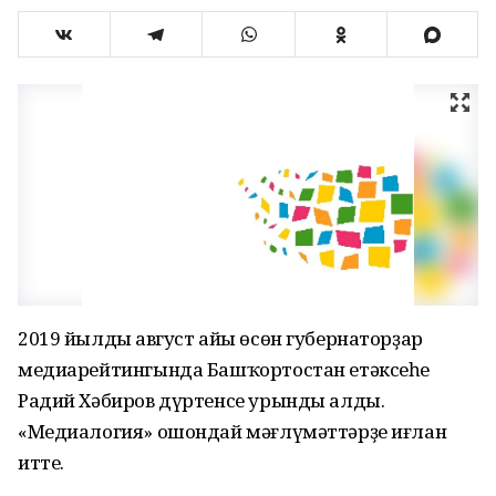
2019 йылдың август айы өсөн губернаторҙар
медиарейтингында Башҡортостан етәксеһе
Радий Хәбиров дүртенсе урынды алды.
«Медиалогия» ошондай мәғлүмәттәрҙе иғлан
итте.