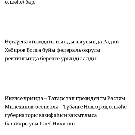
өлкәһе) бар.
Өҫтәүенә ағымдағы йылдың авгусында Радий
Хәбиров Волга буйы федераль округы
рейтингында беренсе урынды алды.
Икенсе урында – Татарстан президенты Рөстәм
Миңлеханов, өсөнсөлә – Түбәнге Новгород өлкәһе
губернаторы вазифаһын ваҡытлыса
башҡарыусы Глеб Никитин.