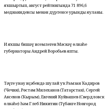
яҡшыртып, август рейтингында 71 896,6
медиаиндексы менән дүртенсе урынды яуланы.
Иң яҡшы бишәү исемлеген Мәскәү өлкәһе
губернаторы Андрей Воробьев япты.
Тәүге унау иҫәбендә шулай уҡ Рамзан Ҡадиров
(Чечня), Рөстәм Миңлеханов (Татарстан), Сергей
Аксенов (Ҡырым), Евгений Куйвашев (Свердловск
өлкәһе) һәм Глеб Никитин (Түбәнге Новгород