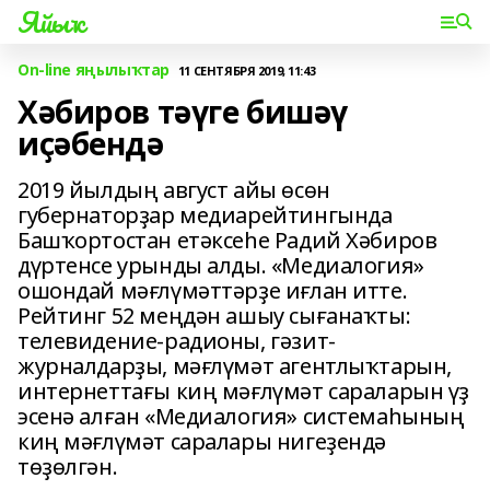
Яйыҡ
On-line яңылыҡтар
11 СЕНТЯБРЯ 2019, 11:43
Хәбиров тәүге бишәү
иҫәбендә
2019 йылдың август айы өсөн
губернаторҙар медиарейтингында
Башҡортостан етәксеһе Радий Хәбиров
дүртенсе урынды алды. «Медиалогия»
ошондай мәғлүмәттәрҙе иғлан итте.
Рейтинг 52 меңдән ашыу сығанаҡты:
телевидение-радионы, гәзит-
журналдарҙы, мәғлүмәт агентлыҡтарын,
интернеттағы киң мәғлүмәт сараларын үҙ
эсенә алған «Медиалогия» системаһының
киң мәғлүмәт саралары нигеҙендә
төҙөлгән.