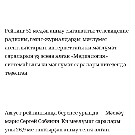
Рейтинг 52 меңдән ашыу сығанаҡты: телевидение-
радионы, гәзит-журналдарҙы, мәғлүмәт
агентлыҡтарын, интернеттағы киң мәғлүмәт
сараларын үҙ эсенә алған «Медиалогия»
системаһының киң мәғлүмәт саралары нигеҙендә
төҙөлгән.
Август рейтингында беренсе урында — Мәскәү
мэры Сергей Собянин. Киң мәғлүмәт саралары
уны 26,9 мең тапҡырҙан ашыу телгә алған.