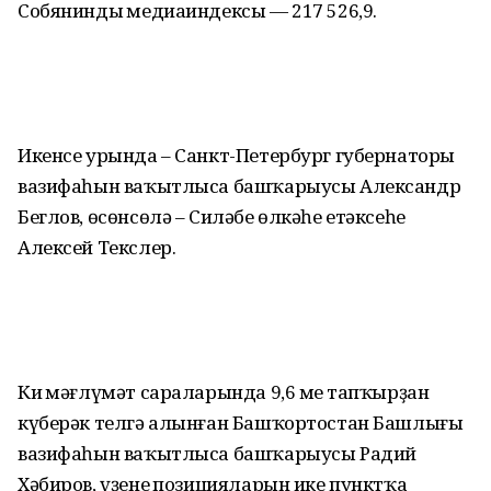
Собяниндың медиаиндексы — 217 526,9.
Икенсе урында – Санкт-Петербург губернаторы
вазифаһын ваҡытлыса башҡарыусы Александр
Беглов, өсөнсөлә – Силәбе өлкәһе етәксеһе
Алексей Текслер.
Киң мәғлүмәт сараларында 9,6 мең тапҡырҙан
күберәк телгә алынған Башҡортостан Башлығы
вазифаһын ваҡытлыса башҡарыусы Радий
Хәбиров, үҙенең позицияларын ике пунктҡа