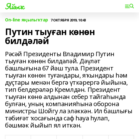
Яйыҡ
On-line яңылыҡтар
7 ОКТЯБРЯ 2019, 10:43
Путин тыуған көнөн
билдәләй
Рәсәй Президенты Владимир Путин
тыуған көнөн билдәләй. Дәүләт
башлығына 67 йәш тула. Президент
тыуған көнөн туғандары, яҡындары һәм
дуҫтары менән бергә үткәрергә йыйына,
тип белдерәләр Кремлдән. Президент
тыуған көнө алдынан себер тайгаһында
булған, уның компанияһына оборона
министры Шойгу ла эләккән. Ил башлығы
тәбиғәт ҡосағында саф һауа һулап,
бәшмәк йыйып ял иткән.