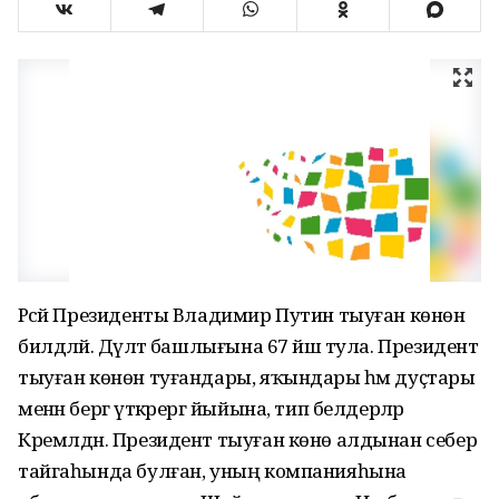
Рәсәй Президенты Владимир Путин тыуған көнөн
билдәләй. Дәүләт башлығына 67 йәш тула. Президент
тыуған көнөн туғандары, яҡындары һәм дуҫтары
менән бергә үткәрергә йыйына, тип белдерәләр
Кремлдән. Президент тыуған көнө алдынан себер
тайгаһында булған, уның компанияһына