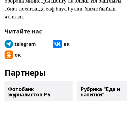
оборона министры Шойгу ла эләккән. Ил башлығы
тәбиғәт ҡосағында саф һауа һулап, бәшмәк йыйып
ял иткән.
Читайте нас
Партнеры
Фотобанк
Рубрика "Еда и
журналистов РБ
напитки"