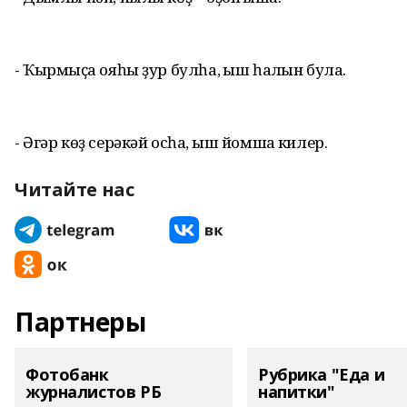
- Ҡырмыҫҡа ояһы ҙур булһа, ҡыш һалҡын була.
- Әгәр көҙ серәкәй осһа, ҡыш йомшаҡ килер.
Читайте нас
Партнеры
Фотобанк
Рубрика "Еда и
журналистов РБ
напитки"