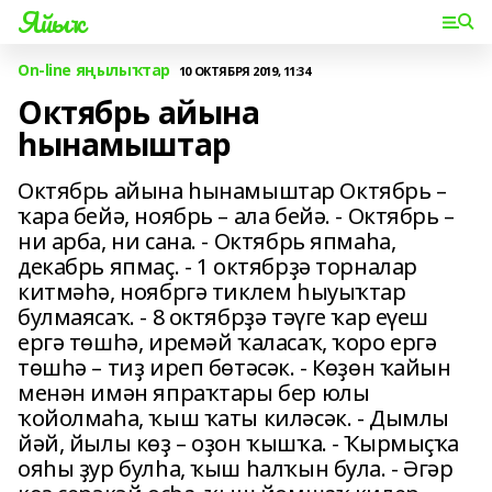
Яйыҡ
On-line яңылыҡтар
10 ОКТЯБРЯ 2019, 11:34
Октябрь айына
һынамыштар
Октябрь айына һынамыштар Октябрь –
ҡара бейә, ноябрь – ала бейә. - Октябрь –
ни арба, ни сана. - Октябрь япмаһа,
декабрь япмаҫ. - 1 октябрҙә торналар
китмәһә, ноябргә тиклем һыуыҡтар
булмаясаҡ. - 8 октябрҙә тәүге ҡар еүеш
ергә төшһә, иремәй ҡаласаҡ, ҡоро ергә
төшһә – тиҙ иреп бөтәсәк. - Көҙөн ҡайын
менән имән япраҡтары бер юлы
ҡойолмаһа, ҡыш ҡаты киләсәк. - Дымлы
йәй, йылы көҙ – оҙон ҡышҡа. - Ҡырмыҫҡа
ояһы ҙур булһа, ҡыш һалҡын була. - Әгәр