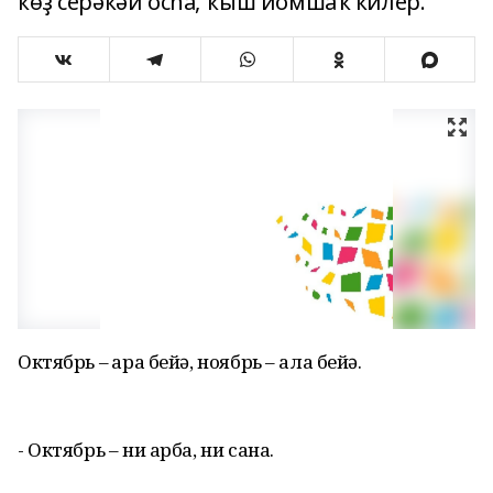
көҙ серәкәй осһа, ҡыш йомшаҡ килер.
Октябрь – ҡара бейә, ноябрь – ала бейә.
- Октябрь – ни арба, ни сана.