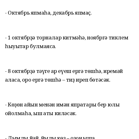
- Октябрь япмаһа, декабрь япмаҫ.
- 1 октябрҙә торналар китмәһә, ноябргә тиклем
һыуыҡтар булмаясаҡ.
- 8 октябрҙә тәүге ҡар еүеш ергә төшһә, иремәй
ҡаласаҡ, ҡоро ергә төшһә – тиҙ иреп бөтәсәк.
- Көҙөн ҡайын менән имән япраҡтары бер юлы
ҡойолмаһа, ҡыш ҡаты киләсәк.
- Дымлы йәй, йылы көҙ – оҙон ҡышҡа.