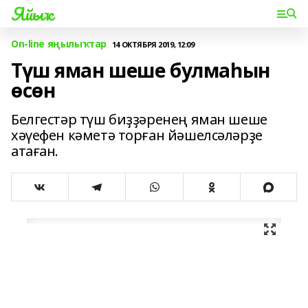
Яйыҡ
On-line яңылыҡтар
14 ОКТЯБРЯ 2019, 12:09
Түш яман шеше булмаһын
өсөн
Белгестәр түш биҙҙәренең яман шеше
хәүефен кәметә торған йәшелсәләрҙе
атаған.