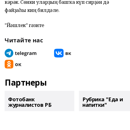
кәрәк. Сөнки уларҙың башҡа күп сирҙән дә
файҙаһы киң билдәле.
"Йәшлек" гәзите
Читайте нас
Партнеры
Фотобанк
Рубрика "Еда и
журналистов РБ
напитки"