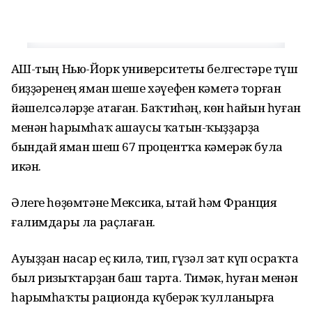
АҠШ-тың Нью-Йорк университеты белгестәре түш
биҙҙәренең яман шеше хәүефен кәметә торған
йәшелсәләрҙе атаған. Баҡтиһәң, көн һайын һуған
менән һарымһаҡ ашаусы ҡатын-ҡыҙҙарҙа
бындай яман шеш 67 процентҡа кәмерәк була
икән.
Әлеге һөҙөмтәне Мексика, Ҡытай һәм Франция
ғалимдары ла раҫлаған.
Ауыҙҙан насар еҫ килә, тип, гүзәл зат күп осраҡта
был ризыҡтарҙан баш тарта. Тимәк, һуған менән
һарымһаҡты рационда күберәк ҡулланырға