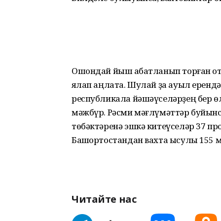
Ошондай йыш ҡабатланып торған ҡот 
яҡлап аңлата. Шулай ҙа ауыл ерендә
республикала йәшәүселәрҙең бер өл
мәжбүр. Рәсми мәғлүмәттәр буйынса
төбәктәренә эшкә китеүселәр 37 про
Башҡортостандан вахта ысулы 155 
Читайте нас