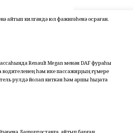
енә ҡайтып килгәндә юл фажиғәһенә осраған.
рассаһында Renault Megan менән DAF фураһы
 водителенең һәм ике пассажирҙың ғүмере
тель рулдә йоҡлап киткән һәм ҡаршы һыҙатҡа
әренә, Башҡортостанға, ҡайтып барған.