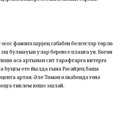
осҡос фажиғәләрҙең сәбәбен белгестәр төрлө
 эш булмауын улар беренсе планға ҡуя. Бөгөн
өшө аҡса артынан сит тарафтарға китергә
 һуңғы ете йылда ғына Рәсәйҙең башҡа
центҡа артҡан. Әле Төмән өлкәһендә генә
меңгә тиклем кеше эшләй.