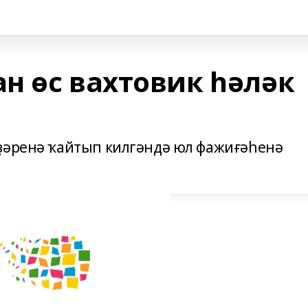
н өс вахтовик һәләк
ҙәренә ҡайтып килгәндә юл фажиғәһенә