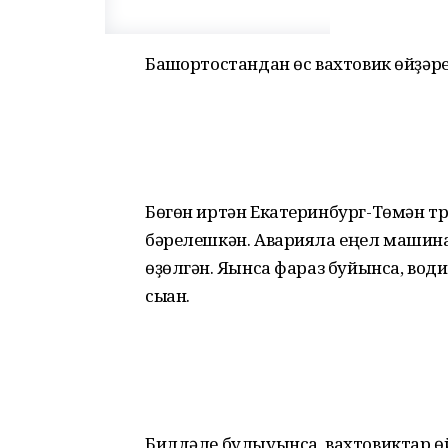
Башҡортостандан өс вахтовик өйҙәр
Бөгөн иртән Екатеринбург-Төмән т
бәрелешкән. Аварияла еңел машина
өҙөлгән. Яҡынса фараз буйынса, води
сыҡҡан.
Билдәле булыуынса, вахтовиктар өйҙ