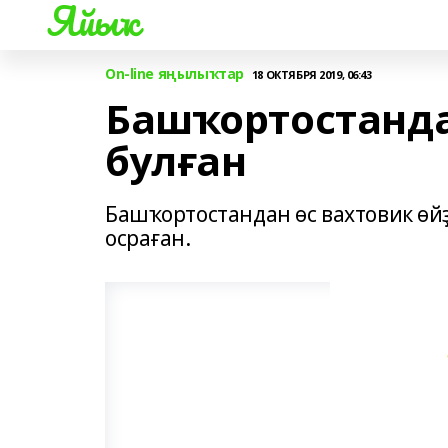
Яйыҡ
On-line яңылыҡтар
18 ОКТЯБРЯ 2019, 06:43
Башҡортостанда
булған
Башҡортостандан өс вахтовик өй
осраған.