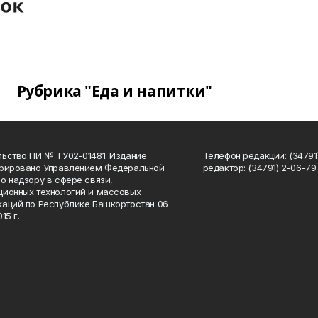
Рубрика "Еда и напитки"
ьство ПИ № ТУ02-01481. Издание
Телефон редакции: (34791
трировано Управлением Федеральной
редактор: (34791) 2-06-79. 
о надзору в сфере связи,
ионных технологий и массовых
аций по Республике Башкортостан 06
15 г.