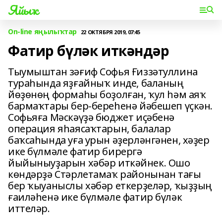
Яйыҡ
On-line яңылыҡтар
22 ОКТЯБРЯ 2019, 07:45
Фатир бүләк иткәндәр
Тыумыштан зәғиф Софья Ғиззәтуллина
тураһында яҙғайныҡ инде, баланың
йөҙөнөң формаһы боҙолған, ҡул һәм аяҡ
бармаҡтары бер-береһенә йәбешеп үҫкән.
Софьяға Мәскәүҙә бюджет иҫәбенә
операция яһаясаҡтарын, балалар
баҡсаһында уға урын әҙерләнгәнен, хәҙер
ике бүлмәле фатир бирергә
йыйыныуҙарын хәбәр иткәйнек. Ошо
көндәрҙә Стәрлетамаҡ районынан тағы
бер ҡыуаныслы хәбәр еткерҙеләр, ҡыҙҙың
ғаиләһенә ике бүлмәле фатир бүләк
иттеләр.