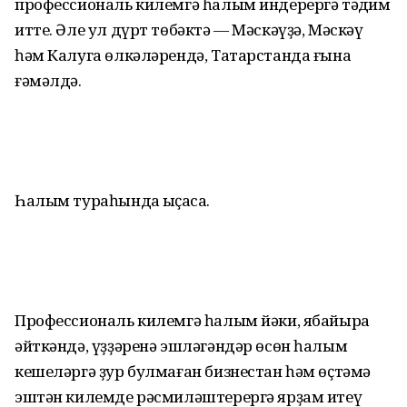
профессиональ килемгә һалым индерергә тәҡдим
итте. Әле ул дүрт төбәктә — Мәскәүҙә, Мәскәү
һәм Калуга өлкәләрендә, Татарстанда ғына
ғәмәлдә.
Һалым тураһында ҡыҫҡаса.
Профессиональ килемгә һалым йәки, ябайыраҡ
әйткәндә, үҙҙәренә эшләгәндәр өсөн һалым
кешеләргә ҙур булмаған бизнестан һәм өҫтәмә
эштән килемде рәсмиләштерергә ярҙам итеү