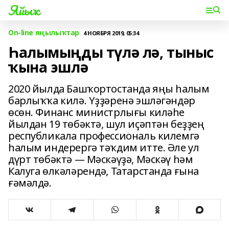
Яйыҡ
On-line яңылыҡтар
4 НОЯБРЯ 2019, 05:34
Һалымыңды түлә лә, тыныс
ҡына эшлә
2020 йылда Башҡортостанда яңы һалым
барлыҡҡа килә. Үҙҙәренә эшләгәндәр
өсөн. Финанс министрлығы киләһе
йылдан 19 төбәктә, шул иҫәптән беҙҙең
республикала профессиональ килемгә
һалым индерергә тәҡдим итте. Әле ул
дүрт төбәктә — Мәскәүҙә, Мәскәү һәм
Калуга өлкәләрендә, Татарстанда ғына
ғәмәлдә.