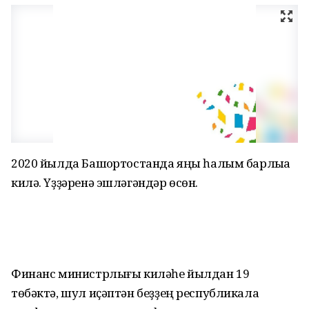
2020 йылда Башҡортостанда яңы һалым барлыҡҡа
килә. Үҙҙәренә эшләгәндәр өсөн.
Финанс министрлығы киләһе йылдан 19
төбәктә, шул иҫәптән беҙҙең республикала