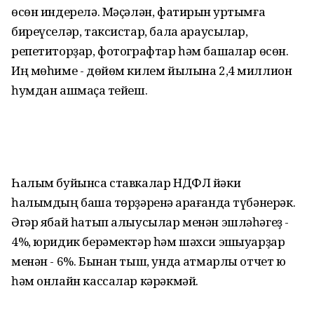
өсөн индерелә. Мәҫәлән, фатирын ҡуртымға
биреүселәр, таксистар, бала ҡараусылар,
репетиторҙар, фотографтар һәм башҡалар өсөн.
Иң мөһиме - дөйөм килем йылына 2,4 миллион
һумдан ашмаҫҡа тейеш.
Һалым буйынса ставкалар НДФЛ йәки
һалымдың башҡа төрҙәренә ҡарағанда түбәнерәк.
Әгәр ябай һатып алыусылар менән эшләһәгеҙ -
4%, юридик берәмектәр һәм шәхси эшҡыуарҙар
менән - 6%. Бынан тыш, унда ҡатмарлы отчет юҡ
һәм онлайн кассалар кәрәкмәй.