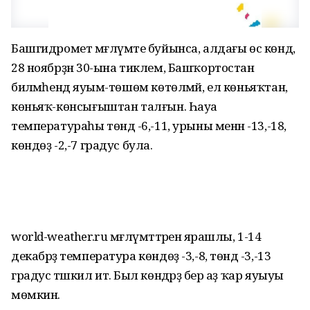
Башгидромет мәғлүмәте буйынса, алдағы өс көндә,
28 ноябрҙән 30-ына тиклем, Башҡортостан
биләмәһендә яуым-төшөм көтөлмәй, ел көньяҡтан,
көньяҡ-көнсығыштан талғын. Һауа
температураһы төндә -6,-11, урыны менән -13,-18,
көндөҙ -2,-7 градус була.
world-weather.ru мәғлүмәттәренә ярашлы, 1-14
декабрҙә температура көндөҙ -3,-8, төндә -3,-13
градус тәшкил итә. Был көндәрҙә бер аҙ ҡар яуыуы
мөмкин.