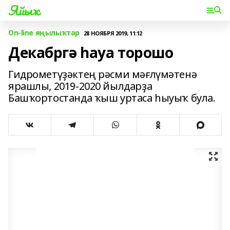
Яйыҡ
On-line яңылыҡтар
28 НОЯБРЯ 2019, 11:12
Декабргә һауа торошо
Гидрометүҙәктең рәсми мәғлүмәтенә
ярашлы, 2019-2020 йылдарҙа
Башҡортостанда ҡыш уртаса һыуыҡ була.