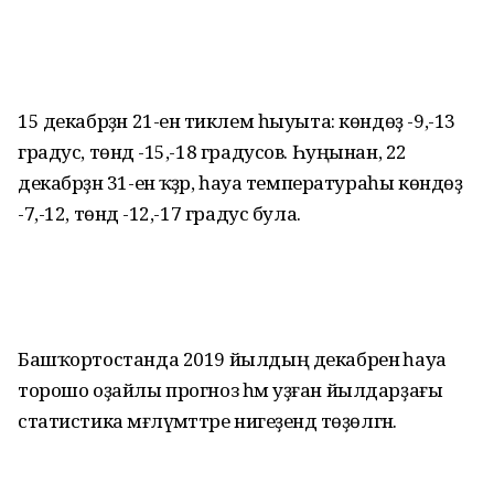
15 декабрҙән 21-енә тиклем һыуыта: көндөҙ -9,-13
градус, төндә -15,-18 градусов. Һуңынан, 22
декабрҙән 31-енә ҡәҙәр, һауа температураһы көндөҙ
-7,-12, төндә -12,-17 градус була.
Башҡортостанда 2019 йылдың декабренә һауа
торошо оҙайлы прогноз һәм уҙған йылдарҙағы
статистика мәғлүмәттәре нигеҙендә төҙөлгән.