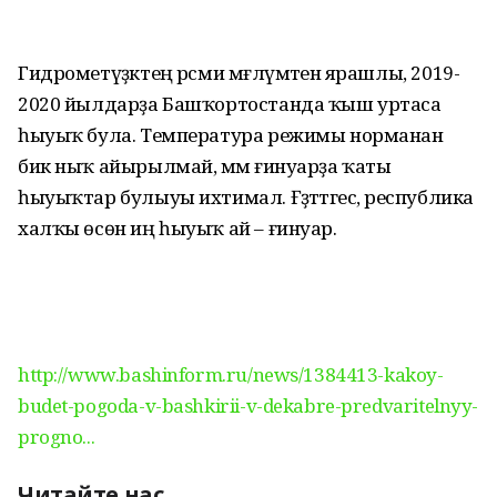
Гидрометүҙәктең рәсми мәғлүмәтенә ярашлы, 2019-
2020 йылдарҙа Башҡортостанда ҡыш уртаса
һыуыҡ була. Температура режимы норманан
бик ныҡ айырылмай, әммә ғинуарҙа ҡаты
һыуыҡтар булыуы ихтимал. Ғәҙәттәгесә, республика
халҡы өсөн иң һыуыҡ ай – ғинуар.
http://www.bashinform.ru/news/1384413-kakoy-
budet-pogoda-v-bashkirii-v-dekabre-predvaritelnyy-
progno...
Читайте нас