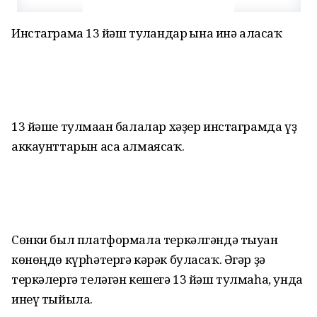
Инстаграмға 13 йәш тулғандар ғына инә аласаҡ
13 йәше тулмаған балалар хәҙер инстаграмда үҙ
аккаунттарын аса алмаясаҡ.
Сөнки был платформала теркәлгәндә тыуған
көнөңдө күрһәтергә кәрәк буласаҡ. Әгәр ҙә
теркәлергә теләгән кешегә 13 йәш тулмаһа, унда
инеү тыйыла.