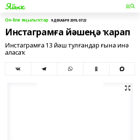
Яйыҡ
On-line яңылыҡтар
9 ДЕКАБРЯ 2019, 07:22
Инстаграмға йәшеңә ҡарап
Инстаграмға 13 йәш тулғандар ғына инә
аласаҡ