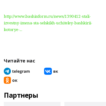
http://www.bashinform.ru/news/1390412-stali-
izvestny-imena-sta-selskikh-uchiteley-bashkirii-
kotorye-...
Читайте нас
Партнеры