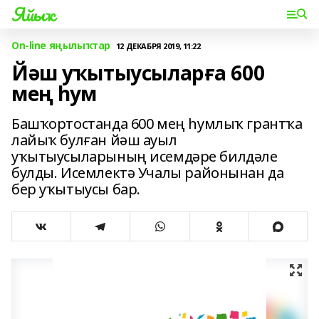
Яйыҡ
On-line яңылыҡтар
12 ДЕКАБРЯ 2019, 11:22
Йәш уҡытыусыларға 600
мең һум
Башҡортостанда 600 мең һумлыҡ грантҡа
лайыҡ булған йәш ауыл
уҡытыусыларының исемдәре билдәле
булды. Исемлектә Учалы районынан да
бер уҡытыусы бар.