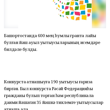
Башҡортостанда 600 мең һумлыҡ грантҡа лайыҡ
булған йәш ауыл уҡытыусыларының исемдәре
билдәле булды.
Конкурста ҡатнашыуға 190 уҡытыусы ғариза
биргән. Был конкурста Рәсәй Федерацияһы
гражданы булып торған һәм республикала
даими йәшәгән 35 йәшкә тиклемге уҡытыусылар
ҡатнаша ала.