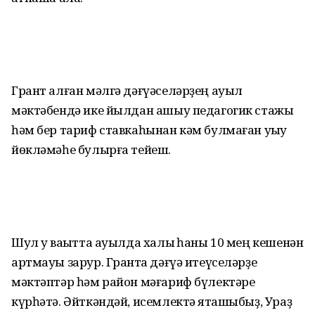
Грант алған мәлгә дәғүәселәрҙең ауыл
мәктәбендә ике йылдан ашыу педагогик стажы
һәм бер тариф ставкаһынан кәм булмаған уҡыу
йөкләмәһе булырға тейеш.
Шул уҡ ваҡытта ауылда халыҡ һаны 10 мең кешенән
артмауы зарур. Грантҡа дәғүә итеүселәрҙе
мәктәптәр һәм район мәғариф бүлектәре
күрһәтә. Әйткәндәй, исемлектә яҡташыбыҙ, Ураҙ