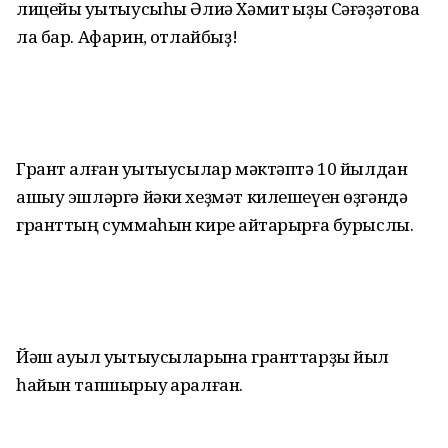
лицейы уҡытыусыһы Әлиә Хәмит ҡыҙы Сәғәҙәтова
ла бар. Афарин, ҡотлайбыҙ!
Грант алған уҡытыусылар мәктәптә 10 йылдан
ашыу эшләргә йәки хеҙмәт килешеүен өҙгәндә
гранттың суммаһын кире ҡайтарырға бурыслы.
Йәш ауыл уҡытыусыларына гранттарҙы йыл
һайын тапшырыу ҡаралған.