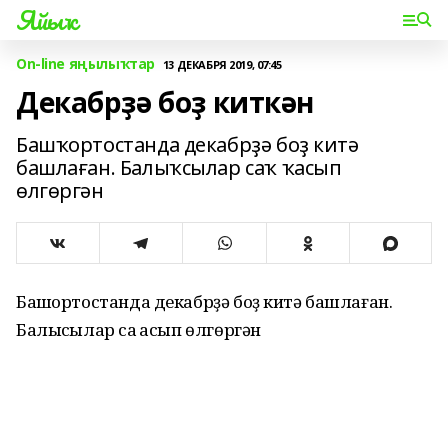
Яйыҡ
On-line яңылыҡтар
13 ДЕКАБРЯ 2019, 07:45
Декабрҙә боҙ киткән
Башҡортостанда декабрҙә боҙ китә
башлаған. Балыҡсылар саҡ ҡасып
өлгөргән
Башҡортостанда декабрҙә боҙ китә башлаған.
Балыҡсылар саҡ ҡасып өлгөргән