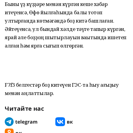
Быны үҙ күҙҙәре менән күргән кеше хәбәр
итеүенсә, Өфө йылғаһында балыҡ тотоп
ултырғанда көтмәгәндә боҙ китә башлаған.
Әйтеүенсә, ул бындай хәлде тәүге тапҡыр күргән,
ярай әле боҙҙоң шытырлауын ваҡытында ишетеп
ҡалған һәм ярға сығып өлгөргән.
F7f3 белгестәр боҙ китеүен ГЭС-та һыу ағыҙыу
менән аңлаттылар.
Читайте нас