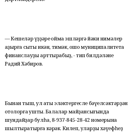
— Кешеләр үҙҙәре ҡойма эшләргә йәки нимәлер
ҡаҙырға сыҡты икән, тимәк, ошо муниципалитетҡа
финанслауҙы арттырабыҙ, - тип билдәләне
Радий Хәбиров.
Бынан тыш, ул ҡаты эләктергесле бәүелсәктәрҙән
ҡотолорға ҡушты. Балалар майҙансығында
шундайҙар булһа, 8-937-845-28-42 номерына
шылтыратырға кәрәк. Килеп, уларҙы хәүефһеҙ