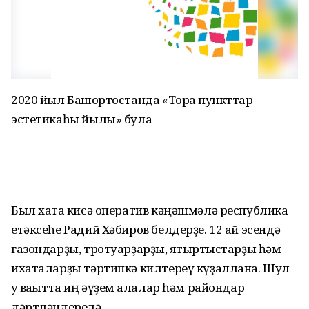
2020 йыл Башҡортостанда «Тораҡ пункттар
эстетикаһы йылы» була
Был хаҡта кисә оператив кәңәшмәлә республика
етәксеһе Радий Хәбиров белдерҙе. 12 ай эсендә
газондарҙы, тротуарҙарҙы, яҡтыртҡыстарҙы һәм
ихаталарҙы тәртипкә килтереү күҙаллана. Шул
уҡ ваҡытта иң әүҙем ҡалалар һәм райондар
дәртләндерелә.