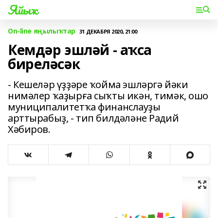
Яйыҡ
On-line яңылыҡтар
31 ДЕКАБРЯ 2020, 21:00
Кемдәр эшләй - аҡса
биреләсәк
- Кешеләр үҙҙәре ҡойма эшләргә йәки
нимәлер ҡаҙырға сыҡты икән, тимәк, ошо
муниципалитетҡа финанслауҙы
арттырабыҙ, - тип билдәләне Радий
Хәбиров.