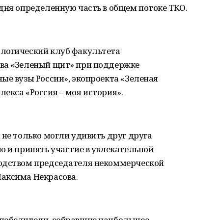
дня определенную часть в общем потоке ТКО.
логический клуб факультета
ва «Зеленый щит» при поддержке
ые вузы России», экопроекта «Зеленая
екса «Россия – моя история».
 не только могли удивить друг друга
о и принять участие в увлекательной
водством председателя некоммерческой
аксима Некрасова.
 победители, собравшие наибольшее