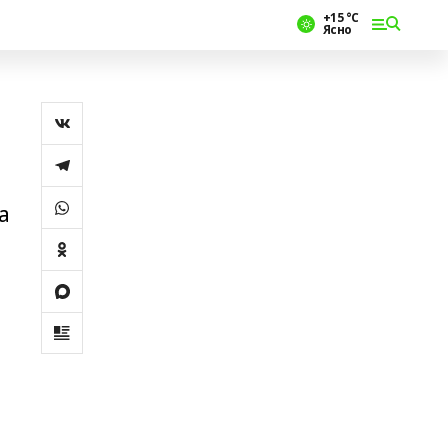
+15 °С
Ясно
а