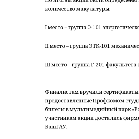
количество макулатуры:
I место – группа Э-101 энергетическо
II место – группа ЭТК-101 механическ
III место – группа Г-201 факультета 
Финалистам вручили сертификаты на
предоставленные Профкомом студен
билеты в мультимедийный парк «Ро
участникам акции достались фирме
БашГАУ.