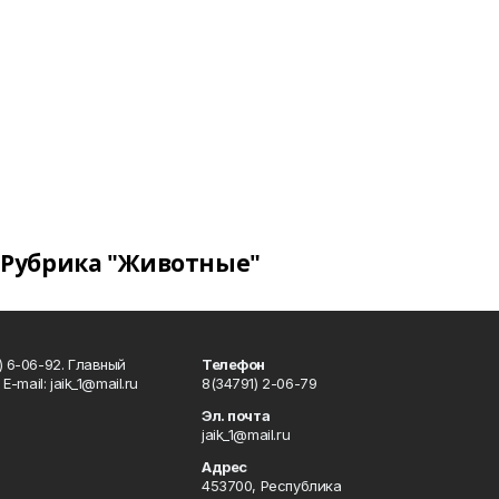
Рубрика "Животные"
) 6-06-92. Главный
Телефон
Е-mаil: jaik_1@mail.ru
8(34791) 2-06-79
Эл. почта
jaik_1@mail.ru
Адрес
453700, Республика