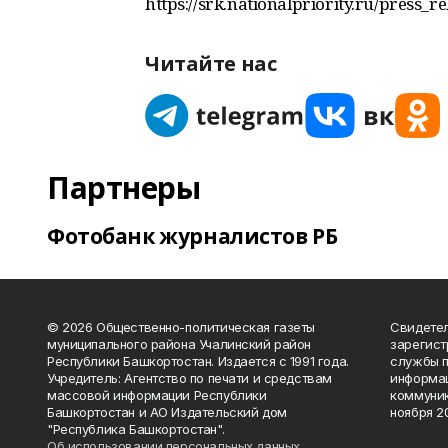
https://srk.nationalpriority.ru/press_r
Читайте нас
Партнеры
Фотобанк журналистов РБ
© 2026 Общественно-политическая газеты
Свидетел
муниципального района Учалинский район
зарегис
Республики Башкортостан. Издается с 1991 года.
службы п
Учредитель: Агентство по печати и средствам
информац
массовой информации Республики
коммуник
Башкортостан и АО Издательский дом
ноября 20
"Республика Башкортостан".
Об использовании персональных данных