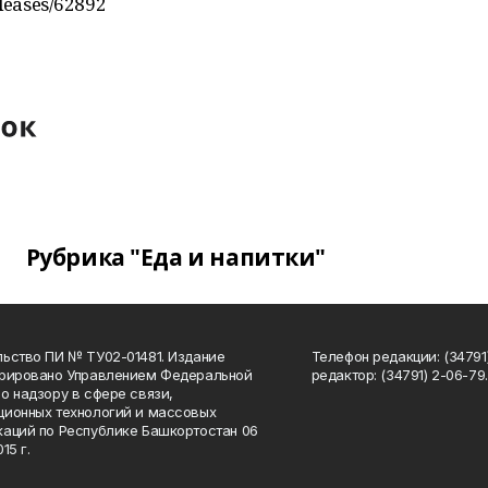
eleases/62892
Рубрика "Еда и напитки"
ьство ПИ № ТУ02-01481. Издание
Телефон редакции: (34791
трировано Управлением Федеральной
редактор: (34791) 2-06-79. 
о надзору в сфере связи,
ионных технологий и массовых
аций по Республике Башкортостан 06
15 г.