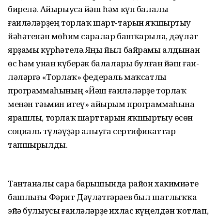
бирелә. Айырыуса йәш һәм күп балалы
ғаиләләрҙең торлаҡ шарт-тарын яҡшыртыу
йәһәтенән мөһим саралар башҡарыла, дәүләт
ярҙамы күрһәтелә.Яңы йыл байрамы алдынан
өс һәм унан күберәк балалары булған йәш ғаи-
ләләргә «Торлаҡ» федераль маҡсатлы
программаһының «Йәш ғаиләләрҙе торлаҡ
менән тәьмин итеү» айырым программаһына
ярашлы, торлаҡ шарттарын яҡшыртыу өсөн
социаль түләүҙәр алыуға сертификаттар
тапшырылды.
Тантаналы сара барышында район хакимиәте
башлығы Фәрит Дәүләтгәрәев был шатлыҡҡа
эйә булыусы ғаиләләрҙе ихлас күңелдән ҡотлап,