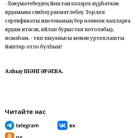
- Хөкүмәтебеҙҙең йәш ғаиләләргә күрһәткән
ярҙамына сикһеҙ рәхмәтлебеҙ. Торлаҡ
сертификаты ипотеканың бер өлөшөн ҡапларға
ярҙам итәсәк, яйлап бурыстан ҡотолабыҙ,
исмаһам, - тип ҡыуанысы менән уртаҡлашты
йәштәр. Ҡотло булһын!
Алһыу ШӘНГӘРӘЕВА.
Читайте нас