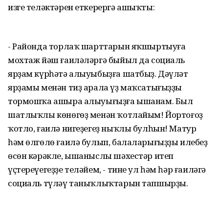
изге теләктәрен еткерергә ашыҡты:
- Районда торлаҡ шарттарын яҡшыртыуға
мохтаж йәш ғаиләләргә быйыл да социаль
ярҙам күрһәтә алыуыбыҙға шатбыҙ. Дәүләт
ярҙамы менән тиҙ арала үҙ маҡсатығыҙҙы
тормошҡа ашыра алыуығыҙға ышанам. Был
шатлыҡлы көнөгөҙ менән ҡотлайым! Йортоғоҙ
ҡотло, ғаилә нигеҙегеҙ ныҡлы булһын! Матур
һәм өлгөлө ғаилә булып, балаларығыҙҙы илебеҙ
өсөн кәрәкле, ышаныслы шәхестәр итеп
үҫтереүегеҙҙе теләйем, - тине ул һәм һәр ғаиләгә
социаль түләү таныҡлыҡтарын тапшырҙы.