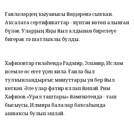
Ғаиләләрҙең ҡыуанысы йөҙҙәренә сыҡҡан.
Аҡсалата сертификаттар - күптән көтөп алынған
бүләк. Уларҙың Яңы йыл алдынан бирелеүе
бигерәк тә шатлыҡлы булды.
Хафизовтар ғиләһендә Радмир, Эльмир, Ислам
исемле өс егет үҫеп килә. Ғаилә был
тулҡынландырғыс минуттарҙы ун бер йыл
көткән. Әле улар фатир яллап йәшәй. Рим
Хафизов «Урал таштары» йәмғиәтендә - таш
бысыусы, Илмира балалар баҡсаһында
ашнаҡсы булып эшләй.