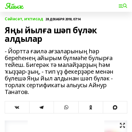
Яйыҡ
Сәйәсәт, иҡтисад
28 ДЕКАБРЯ 2018, 07:14
Яңы йылға шәп бүләк
алдылар
- Йортта ғаилә ағзаларының һәр
береһенең айырым бүлмәһе булырға
тейеш. Бигерәк тә малайҙарҙың һәм
ҡыҙҙар-ҙың, - тип үҙ фекерҙәре менән
бүлешә Яңы йыл алдынан шәп бүләк -
торлаҡ сертификаты алыусы Айнур
Танатов.