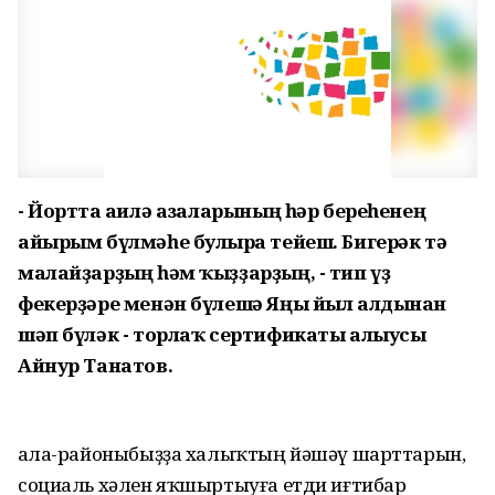
- Йортта ғаилә ағзаларының һәр береһенең
айырым бүлмәһе булырға тейеш. Бигерәк тә
малайҙарҙың һәм ҡыҙҙарҙың, - тип үҙ
фекерҙәре менән бүлешә Яңы йыл алдынан
шәп бүләк - торлаҡ сертификаты алыусы
Айнур Танатов.
Ҡала-районыбыҙҙа халыҡтың йәшәү шарттарын,
социаль хәлен яҡшыртыуға етди иғтибар