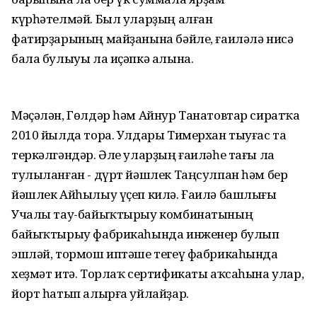
күрһәтелмәй. Был уларҙың алған
фатирҙарының майҙанына бәйле, ғаиләлә нисә
бала булыуы ла иҫәпкә алына.
Мәҫәлән, Гөлдәр һәм Айнур Танатовтар сиратҡа
2010 йылда тора. Улдары Тимерхан тыуғас та
теркәлгәндәр. Әле уларҙың ғаиләһе тағы ла
тулыланған - дүрт йәшлек Таңсулпан һәм бер
йәшлек Айһылыу үҫеп килә. Ғаилә башлығы
Учалы тау-байыҡтырыу комбинатының
байыҡтырыу фабрикаһында инженер булып
эшләй, тормош иптәше тегеү фабрикаһында
хеҙмәт итә. Торлаҡ сертификаты аҡсаһына улар,
йорт һатып алырға уйлайҙар.