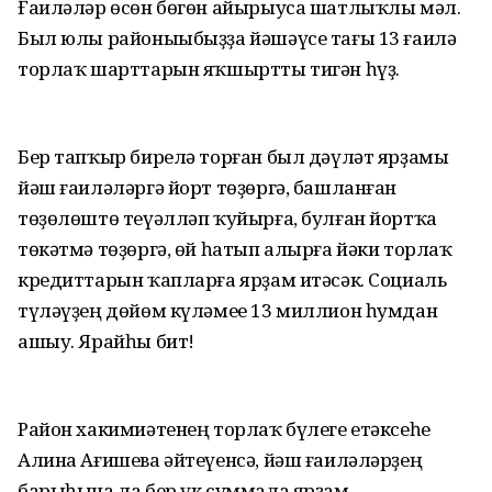
Ғаиләләр өсөн бөгөн айырыуса шатлыҡлы мәл.
Был юлы районыыбыҙҙа йәшәүсе тағы 13 ғаилә
торлаҡ шарттарын яҡшыртты тигән һүҙ.
Бер тапҡыр бирелә торған был дәүләт ярҙамы
йәш ғаиләләргә йорт төҙөргә, башланған
төҙөлөштө теүәлләп ҡуйырға, булған йортҡа
төкәтмә төҙөргә, өй һатып алырға йәки торлаҡ
кредиттарын ҡапларға ярҙам итәсәк. Социаль
түләүҙең дөйөм күләмее 13 миллион һумдан
ашыу. Ярайһы бит!
Район хакимиәтенең торлаҡ бүлеге етәксеһе
Алина Ағишева әйтеүенсә, йәш ғаиләләрҙең
барыһына ла бер үк суммала ярҙам