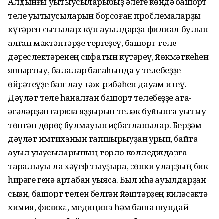
Алдынғы уҡытыусыларыбыҙ әлеге көндә башҡорт
теле уҡытыусыларын борсоған проблемаларҙы
күтәреп сыҡтылар: күп ауылдарҙа филиал булып
ҡалған мәктәптәрҙе тергеҙеү, башҡорт теле
дәреслектәренең сифатын күтәреү, йөкмәткеһен
яҡшыртыу, балалар баҡсаһында уҡ телебеҙҙе
өйрәтеүҙе башлау тәж-рибәһен дауам итеү.
Дәүләт теле һаналған башҡорт телебеҙҙе ата-
әсәләрҙән ғариза яҙҙырып теләк буйынса уҡытыу
төптән дөрөҫ булмауын иҫбатланылар. Берҙәм
дәүләт имтиханын тапшырыуҙан ҡурҡып, байтаҡ
ауыл уҡыусыларының төрлө колледждарға
таралыуы ла хәүеф тыуҙыра, сөнки уларҙың бик
һирәге генә артабан уҡыясаҡ. Был иһә ауылдарҙан
сыҡҡан, башҡорт телен белгән йәштәрҙең киләсәктә
химия, физика, медицина һәм башҡа шундай