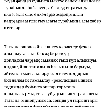
теүәл фәндәр буйынса махсус белем алмаясағы
тураһында һөйләүен, ә был, үҙ сиратында,
киләсәктә ошо өлкәләрҙә беҙҙең милли
кадрҙарға ҡытлыҡ тыуасағы тураһында асыҡ хәбәр
иттеләр.
Тағы ла ошоно әйтеп китеү кәрәктер: фекер
алышыуға ваҡыт бик аҙ бирелеүе,
докладсыларҙың саманан тыш күп алыныуы,
алдан уйланған ҡалыпҡа һалып ҡына барыуы,
әйтелгән мәсьәләләрҙе хәл итеү юлдарын
билдәләмәй тамамлау - резолюцияға ингән
тәҡдимдәр буйынса эштәр тормошҡа
ашырылырмы, тигән уйҙар менән таралыштыҡ.
Тағы ла, минең уйымса, секция ултырыштары
түңәрәк өҫтәл формаһында үтергә тейештер.