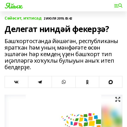
Яйыҡ
Сәйәсәт, иҡтисад
2 ИЮЛЯ 2019, 05:42
Делегат ниндәй фекерҙә?
Башҡортостанда йәшәгән, республиканы
яратҡан һәм уның мәнфәғәте өсөн
эшләгән һәр кемдең үҙен башҡорт тип
иҫәпләргә хоҡуҡлы булыуын аныҡ итеп
белдерҙе.