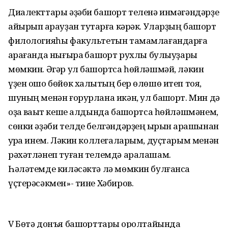
Диалекттары әҙәби башҡорт теленә инмәгәндәрҙе
айырып ҡарауҙан туҡтарға кәрәк. Уларҙың башҡорт
филологияһы факультетын тамамлағандарға
ҡарағанда нығыраҡ башҡорт рухлы булыуҙары
мөмкин. Әгәр ул башҡортса һөйләшмәй, ләкин
үҙен ошо бөйөк халыҡтың бер өлөшө итеп тоя,
шуның менән ғорурлана икән, ул башҡорт. Мин дә
оҙаҡ ваҡыт кеше алдында башҡортса һөйләшмәнем,
сөнки әҙәби телде белгәндәрҙең ҡырын ҡарашынан
ҡурҡа инем. Ләкин коллегаларым, дуҫтарым менән
рәхәтләнеп туған телемдә аралашам.
Һәләтемде киләсәктә лә мөмкин булғанса
үҫтерәсәкмен»- тине Хәбиров.
V Бөтә донъя башҡорттары ҡоролтайында