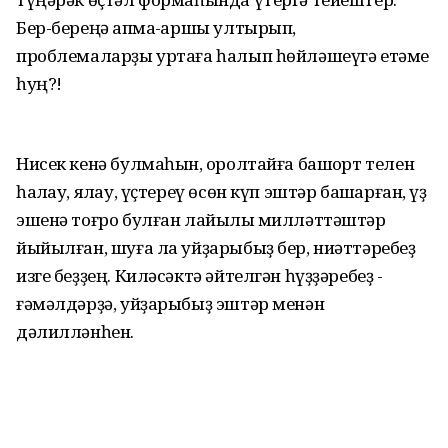
Бер-береңә ҡапма-ҡаршы ултырып,
проблемаларҙы уртаға һалып һөйләшеүгә етәме
һуң?!
Нисек кенә булмаһын, ҡоролтайға башҡорт телен
һаҡлау, яҡлау, үҫтереү өсөн күп эштәр башҡарған, үҙ
эшенә тоғро булған лайыҡлы милләттәштәр
йыйылған, шуға ла уйҙарыбыҙ бер, ниәттәребеҙ
изге беҙҙең. Киләсәктә әйтелгән һүҙҙәребеҙ -
ғәмәлдәрҙә, уйҙарыбыҙ эштәр менән
дәлилләнһен.