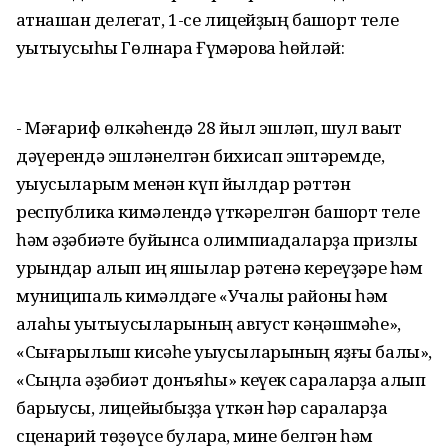
ҡатнашҡан делегат, 1-се лицейҙың башҡорт теле
уҡытыусыһы Гөлнара Ғүмәрова һөйләй:
- Мәғариф өлкәһендә 28 йыл эшләп, шул ваҡыт
дәүерендә эшләнелгән бихисап эштәремде,
уҡыусыларым менән күп йылдар рәттән
республика кимәлендә үткәрелгән башҡорт теле
һәм әҙәбиәте буйынса олимпиадаларҙа призлы
урындар алып иң яҡшылар рәтенә кереүҙәре һәм
муниципаль кимәлдәге «Учалы районы һәм
ҡалаһы уҡытыусыларының август кәңәшмәһе»,
«Сығарылыш кисәһе уҡыусыларының яҙғы балы»,
«Сыңла әҙәбиәт донъяһы» кеүек сараларҙа алып
барыусы, лицейыбыҙҙа үткән һәр сараларҙа
сценарий төҙөүсе булараҡ, мине белгән һәм