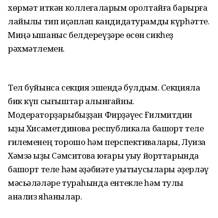
хөрмәт иткән коллегаларым ҡоролтайға барырға
лайыҡлы тип иҫәпләп кандидатурамды күрһәтте.
Миңә ышаныс белдереүҙәре өсөн сикһеҙ
рәхмәтлемен.
Тел буйынса секция эшендә булдым. Секцияла
бик күп сығыштар алынғайны.
Модераторҙарыбыҙҙан Фирҙәүес Ғилмитдин
ҡыҙы Хисаметдинова республикала башҡорт теле
ғилеменең торошо һәм перспективалары, Луиза
Хәмзә ҡыҙы Сәмситова юғары уҡыу йорттарында
башҡорт теле һәм әҙәбиәте уҡытыусылары әҙерләү
мәсьәләләре тураһында ентекле һәм тулы
анализ яһанылар.