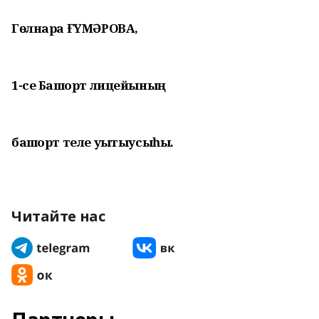
Гөлнара ҒҮМӘРОВА,
1-се Башҡорт лицейының
башҡорт теле уҡытыусыһы.
Читайте нас