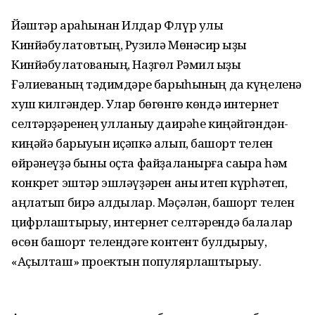
Йәштәр араһынан Илдар Флүр улы
Кинйәбулатовтың, Рузилә Мөнәсир ҡыҙы
Кинйәбулатованың, Наҙгөл Рәмил ҡыҙы
Ғәлиеваның тәҡдимдәре барыһының да күңеленә
хуш килгәндер. Улар бөгөнгө көндә интернет
селтәрҙәренең ҡулланыу даирәһе киңәйгәндән-
киңәйә барыуын иҫәпкә алып, башҡорт телен
өйрәнеүҙә быны оҫта файҙаланырға саҡыра һәм
конкрет эштәр эшләүҙәрен аныҡ итеп күрһәтеп,
аңлатып бирә алдылар. Мәҫәлән, башҡорт телен
цифрлаштырыу, интернет селтәрендә балалар
өсөн башҡорт телендәге контент булдырыу,
«Аҫылташ» проектын популярлаштырыу.