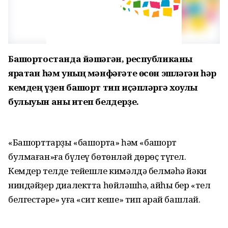
Башҡортостанда йәшәгән, республиканы
яратҡан һәм уның мәнфәғәте өсөн эшләгән һәр
кемдең үҙен башҡорт тип иҫәпләргә хоҡуҡлы
булыуын аныҡ итеп белдерҙе.
«Башҡорттарҙы «башҡортҡа» һәм «башҡорт
булмаған»ға бүлеү бөтөнләй дөрөҫ түгел.
Кемдер телде тейешле кимәлдә белмәһә йәки
ниндәйҙер диалектта һөйләшһә, ҡайһы бер «тел
белгестәре» уға «сит кеше» тип ҡарай башлай.