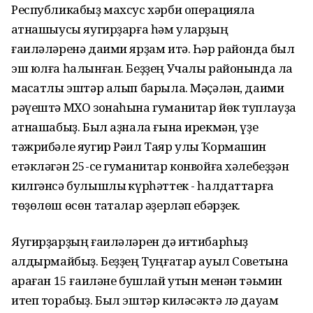
Республикабыҙ махсус хәрби операцияла
ҡатнашыусы яугирҙарға һәм уларҙың
ғаиләләренә даими ярҙам итә. Һәр районда был
эш юлға һалынған. Беҙҙең Учалы районында ла
маҡсатлы эштәр алып барыла. Мәҫәлән, даими
рәүештә МХО зонаһына гуманитар йөк туплауҙа
ҡатнашабыҙ. Был аҙнала ғына ирекмән, үҙе
тәжрибәле яугир Рәил Таяр улы Ҡормашин
етәкләгән 25-се гуманитар конвойға хәлебеҙҙән
килгәнсә булышлыҡ күрһәттек - һалдаттарға
төҙөлөш өсөн таҡталар әҙерләп ебәрҙек.
Яугирҙарҙың ғаиләләрен дә иғтибарһыҙ
ҡалдырмайбыҙ. Беҙҙең Туңғатар ауыл Советына
ҡараған 15 ғаиләне бушлай утын менән тәьмин
итеп торабыҙ. Был эштәр киләсәктә лә дауам