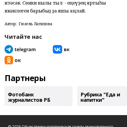
итәсәк. Сөнки ныҡлы тыл - еңеүҙең яртыһы
икәнлеген барыбыҙ ҙа яҡшы аңлай.
Автор:
Гюзель Латипова
Читайте нас
Партнеры
Фотобанк
Рубрика "Еда и
журналистов РБ
напитки"
© 2026 Общественно-политическая газеты муниципального