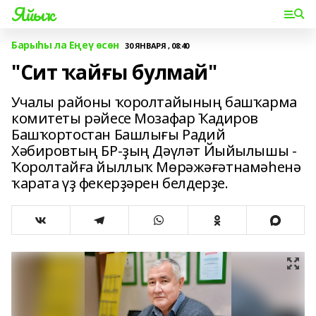
Яйыҡ
Барыһы ла Еңеү өсөн
30 ЯНВАРЯ , 08:40
"Сит ҡайғы булмай"
Учалы районы ҡоролтайының башҡарма
комитеты рәйесе Мозафар Ҡадиров
Башҡортостан Башлығы Радий
Хәбировтың БР-ҙың Дәүләт Йыйылышы -
Ҡоролтайға йыллыҡ Мөрәжәғәтнамәһенә
ҡарата үҙ фекерҙәрен белдерҙе.