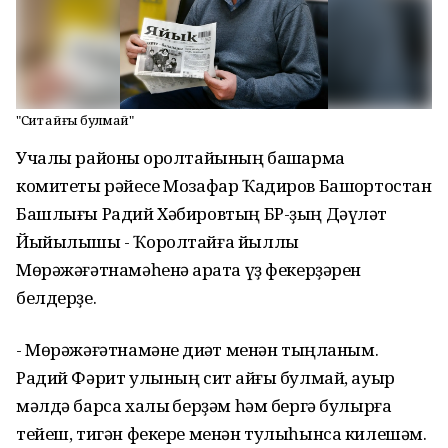
"Сит ҡайғы булмай"
Учалы районы ҡоролтайының башҡарма
комитеты рәйесе Мозафар Ҡадиров Башҡортостан
Башлығы Радий Хәбировтың БР-ҙың Дәүләт
Йыйылышы - Ҡоролтайға йыллыҡ
Мөрәжәғәтнамәһенә ҡарата үҙ фекерҙәрен
белдерҙе.
- Мөрәжәғәтнамәне диҡҡәт менән тыңланым.
Радий Фәрит улының сит ҡайғы булмай, ауыр
мәлдә барса халыҡ берҙәм һәм бергә булырға
тейеш, тигән фекере менән тулыһынса килешәм.