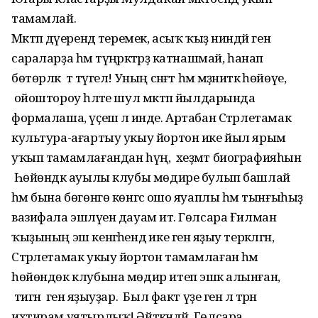
тамамлай.
Мәктәп дәүерендә теремек, асыҡ ҡыҙ ниндәй генә
сараларҙа һәм түңәрәктәрҙә катнашмай, һанап
бөтөрләк тә түгел! Уның сәнғәт һәм мәҙәниәткә һөйөүе,
ойоштороу һәләте шул мәктәп йылдарында
формалаша, үҫешә лә инде. Артабан Стәрлетамак
культура-ағартыу укыу йортон ике йыл ярым
уҡып тамамлағандан һүң, хеҙмәт биографияһын
Һөйөндәк ауылы клубы мөдире булып башлай
һәм бына бөгөнгө көнгәсә ошо яуаплы һәм тынғыһыҙ
вазифала эшләүен дауам итә. Гөлсара Ғилман
ҡыҙының эш кенәгәһендә ике генә яҙыу теркәлгән,
Стәрлетамак укыу йортон тамамлаған һәм
һөйөндөк клубына мөдир итеп эшкә алынған,
тигән генә яҙыуҙар. Был факт үҙе генә лә тәрән
ихтирам уятырлыҡ! Әйткәндәй, Гөлсара