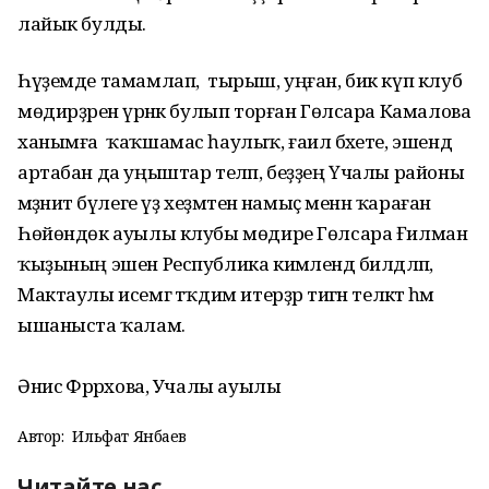
лайык булды.
Һүҙемде тамамлап, тырыш, уңған, бик күп клуб
мөдирҙәренә үрнәк булып торған Гөлсара Камалова
ханымға ҡаҡшамас һаулыҡ, ғаилә бәхете, эшендә
артабан да уңыштар теләп, беҙҙең Үчалы районы
мәҙәниәт бүлеге үҙ хеҙмәтенә намыҫ менән ҡараған
Һөйөндөк ауылы клубы мөдире Гөлсара Ғилман
ҡыҙының эшен Республика кимәлендә билдәләп,
Мактаулы исемгә тәҡдим итерҙәр тигән теләктә һәм
ышаныста ҡалам.
Әнисә Фәррәхова, Учалы ауылы
Автор:
Ильфат Янбаев
Читайте нас