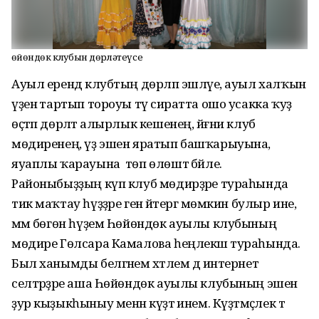
Һөйөндөк клубын дөрләтеүсе
Ауыл ерендә клубтың дөрләп эшләүе, ауыл халҡын
үҙенә тартып тороуы тәү сиратта ошо усакка ҡуҙ
өҫтәп дөрләтә алырлык кешенең, йәғни клуб
мөдиренең, үҙ эшен яратып башҡарыуына,
яуаплы ҡарауына төп өлөштә бәйле.
Районыбыҙҙың күп клуб мөдирҙәре тураһында
тик маҡтау һүҙҙәре генә әйтергә мөмкин булыр ине,
әммә бөгөн һүҙем Һөйөндөк ауылы клубының
мөдире Гөлсара Камалова һеңлекәш тураһында.
Был ханымды белгәнемә хәтлем дә интернет
селтәрҙәре аша Һөйөндөк ауылы клубының эшен
ҙур кыҙыкһыныу менән күҙәтә инем. Күҙәтмәҫлек тә