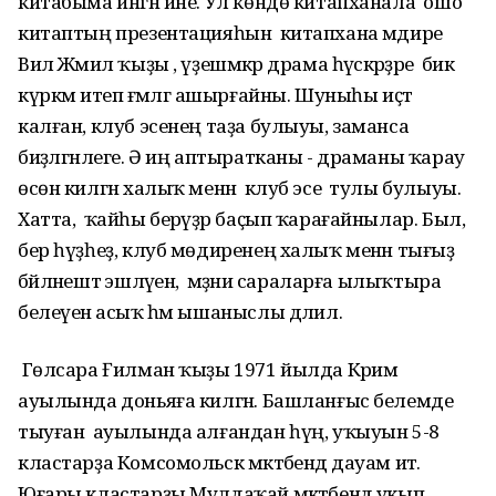
китабыма ингән ине. Ул көндө китапханала ошо
китаптың презентацияһын китапхана мәдире
Вилә Жәмил ҡыҙы , үҙешмәкәр драма һәүәскәрҙәре бик
күркәм итеп ғәмәлгә ашырғайны. Шуныһы иҫтә
калған, клуб эсенең таҙа булыуы, заманса
биҙәлгәнлеге. Ә иң аптыратканы - драманы ҡарау
өсөн килгән халыҡ менән клуб эсе тулы булыуы.
Хатта, ҡайһы берәүҙәр баҫып ҡарағайнылар. Был,
бер һүҙһеҙ, клуб мөдиренең халыҡ менән тығыҙ
бәйләнештә эшләүенә, мәҙәни сараларға ылыҡтыра
белеүенә асыҡ һәм ышаныслы дәлил.
Гөлсара Ғилман ҡыҙы 1971 йылда Кәрим
ауылында доньяға килгән. Башланғыс белемде
тыуған ауылында алғандан һүң, уҡыуын 5-8
кластарҙа Комсомольск мәктәбендә дауам итә.
Юғары кластарҙы Мулдаҡай мәктәбендә укып