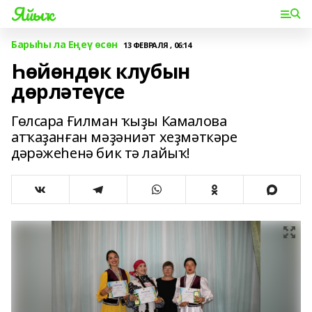
Яйыҡ
Барыһы ла Еңеү өсөн
13 ФЕВРАЛЯ , 06:14
Һөйөндөк клубын
дөрләтеүсе
Гөлсара Ғилман ҡыҙы Камалова
атҡаҙанған мәҙәниәт хеҙмәткәре
дәрәжеһенә бик тә лайыҡ!