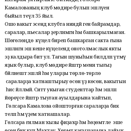
Камалованың клуб мөдире булып эшләүенә
быйыл теүәл 35 йыл.
Ошо вакыт эсендә клубта ниндәй генә байрамдар,
саралар, пьесалар әҙерләнмәгән һәм башкарылмаған.
Шөғөлөңдө күңел биреп башкарган сакта ғына
эшләнгән эш кеше күңелендә онотолмаслык якты
эҙ калдыра бит ул. Тағын шуныһын билдәләп үтмәү
яҙык булыр, клуб мөдире йәштәр менән тығыҙ
бәйләнештә эшләй һәм уларҙы төрлө-төрлө
сараларҙа ҡатнаштырыу өсөн үҙ көсөн, вакытын
һис йәлләмәй. Ситтә укыған студенттар һәм эшләп
йөрөүсе йәштәр тыуған ауылдарына ҡайтып,
Гөлсара Камалова ойошторған сараларҙа бик
теләп һәм әүҙем ҡатнашалар.
Гөлсара ғилман ҡызы фиҙаҡәр һәм һөҙөмтәле эше
өсөн бик күп Маҡтау, Хөрмәт кағыҙҙарына лайык