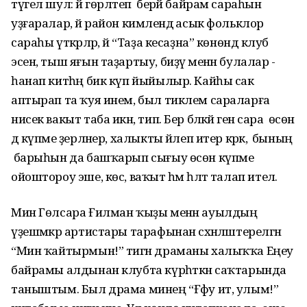
түгел шул: йә гөрләтеп берәй байрам сараһын
уҙғаралар, йә район кимәлендә асык фольклор
сараһы үткәрәләр, йә “Таҙа кесаҙна” көнөндә клуб
эсен, тыш яғын таҙартыу, биҙәү менән булалар -
һанап китһәң бик күп йыйылыр. Кайһы сак
аптырап та ҡуя инем, был тиклем сараларға
нисек вакыт таба икән, тип. Бер бәләкәй генә сара өсөн
дә күпме әҙерләнер, халыкты йәлеп итер кәрәк, ә бының
барыһын да башҡарып сығыу өсөн күпме
ойоштороу эше, көс, ваҡыт һәм һәләт талап ителә.
Мин Гөлсара Ғилман ҡыҙы менән ауылдың
үҙешмәкәр артистары тарафынан сәхнәләштерелгән
“Мин ҡайтырмын!” тигән драманы халыҡҡа Еңеу
байрамы алдынан клубта күрһәткән саҡтарында
таныштым. Был драма минең “Ғәфу ит, улым!”