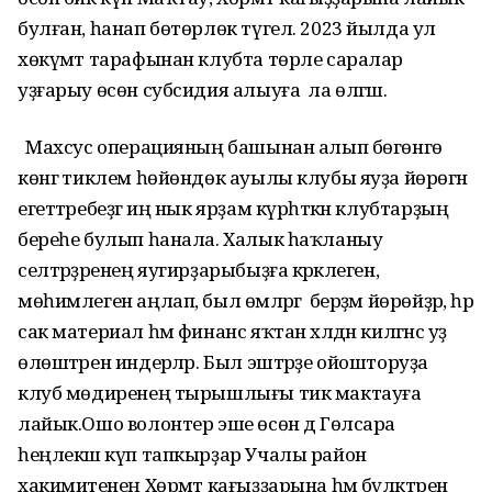
булған, һанап бөтөрлөк түгел. 2023 йылда ул
хөкүмәт тарафынан клубта төрле саралар
уҙғарыу өсөн субсидия алыуға ла өлгәшә.
Махсус операцияның башынан алып бөгөнгө
көнгә тиклем һөйөндөк ауылы клубы яуҙа йөрөгән
егеттәребеҙгә иң нык ярҙам күрһәткән клубтарҙың
береһе булып һанала. Халык һаҡланыу
селтәрҙәренең яугирҙарыбыҙға кәрәклеген,
мөһимлеген аңлап, был өмәләргә берҙәм йөрөйҙәр, һәр
сак материал һәм финанс яҡтан хәлдән килгәнсә уҙ
өлөштәрен индерәләр. Был эштәрҙе ойошторуҙа
клуб мөдиренең тырышлығы тик мактауға
лайык.Ошо волонтер эше өсөн дә Гөлсара
һеңлекәш күп тапкырҙар Учалы район
хакимиәтенең Хөрмәт кағыҙҙарына һәм бүләктәренә