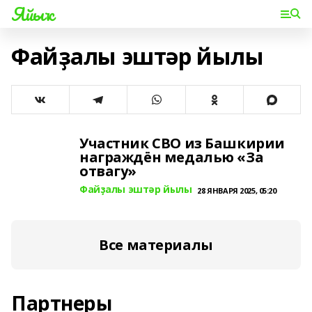
Яйыҡ
Файҙалы эштәр йылы
Участник СВО из Башкирии
награждён медалью «За
отвагу»
Файҙалы эштәр йылы
28 ЯНВАРЯ 2025, 05:20
Все материалы
Партнеры