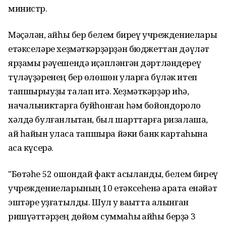
министр.
Мәҫәлән, ҡайһы бер белем биреү учреждениелары
етәкселәре хеҙмәткәрҙәрҙән бюджеттан дәүләт
ярҙамы рәүешендә иҫәпләнгән дәртләндереү
түләүҙәренең бер өлөшөн уларға бүләк итеп
тапшырыуҙы талап итә. Хеҙмәткәрҙәр иһә,
начальниктарға буйһонған һәм бойондороҡло
хәлдә булғанлыҡтан, был шарттарға ризалаша,
ай һайын ҡулаҡса тапшыра йәки банк картаһына
аҡса күсерә.
"Бөтәһе 52 ошондай факт асыҡланды, белем биреү
учреждениеларының 10 етәксеһенә ҡарата енәйәт
эштәре ҡуҙғатылды. Шул уҡ ваҡытта алынған
ришүәттәрҙең дөйөм суммаһы ҡайһы берҙә 3