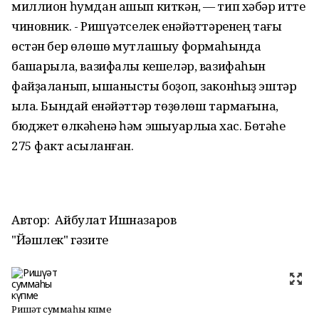
миллион һумдан ашып киткән, — тип хәбәр итте
чиновник. - Ришүәтселек енәйәттәренең тағы
өстән бер өлөшө мутлашыу формаһында
башҡарыла, вазифалы кешеләр, вазифаһын
файҙаланып, ышанысты боҙоп, законһыҙ эштәр
ҡыла. Бындай енәйәттәр төҙөлөш тармағына,
бюджет өлкәһенә һәм эшҡыуарлыҡҡа хас. Бөтәһе
275 факт асыҡланған.
Автор:
Айбулат Ишназаров
"Йәшлек" гәзите
Ришүәт суммаһы күпме