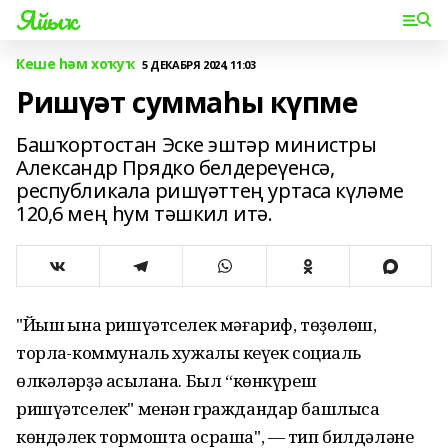
Яйыҡ
Кеше һәм хоҡуҡ
5 ДЕКАБРЯ 2024, 11:03
Ришүәт суммаһы күпме
Башҡортостан Эске эштәр министры
Александр Прядко белдереүенсә,
республикала ришүәттең уртаса күләме
120,6 мең һум тәшкил итә.
"Йыш ҡына ришүәтселек мәғариф, төҙөлөш,
торлаҡ-коммуналь хужалыҡ кеүек социаль
өлкәләрҙә асыҡлана. Был “көнкүреш
ришүәтселек" менән граждандар башлыса
көндәлек тормошта осраша", — тип билдәләне