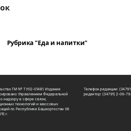
Рубрика "Еда и напитки"
ьство ПИ № ТУ02-01481. Издание
Телефон редакции: (34791
трировано Управлением Федеральной
редактор: (34791) 2-06-79. 
о надзору в сфере связи,
ионных технологий и массовых
аций по Республике Башкортостан 06
15 г.