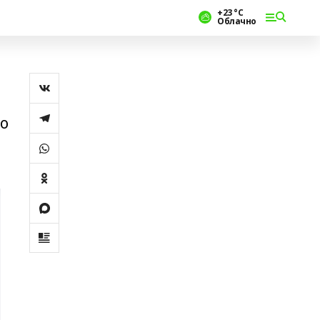
+23 °С
Облачно
о