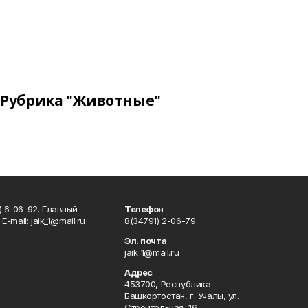
Рубрика "Животные"
) 6-06-92. Главный
Телефон
Е-mаil: jaik_1@mail.ru
8(34791) 2-06-79
Эл. почта
jaik_1@mail.ru
Адрес
453700, Республика
Башкортостан, г. Учалы, ул.
Строительная, 16.