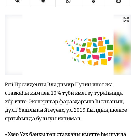
Рәсәй Президенты Владимир Путин ипотека
ставкаһы кимәлен 10% түбән кәметеү тураһында
хәбәр итте. Эксперттар фараздарына һылтанып,
дәүләт башлығы әйтеүенсә, ул 2019 йылдың икенсе
яртыһында булыуы ихтимал.
«Хәҙер Үҙәк банкы төп ставканы кәметте һәм шунда