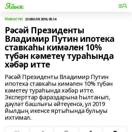
Яйыҡ
Новости
23 ИЮЛЯ 2019, 05:14
Рәсәй Президенты
Владимир Путин ипотека
ставкаһы кимәлен 10%
түбән кәметеү тураһында
хәбәр итте
Рәсәй Президенты Владимир Путин
ипотека ставкаһы кимәлен 10% түбән
кәметеү тураһында хәбәр итте.
Эксперттар фараздарына һылтанып,
дәүләт башлығы әйтеүенсә, ул 2019
йылдың икенсе яртыһында булыуы
ихтимал.