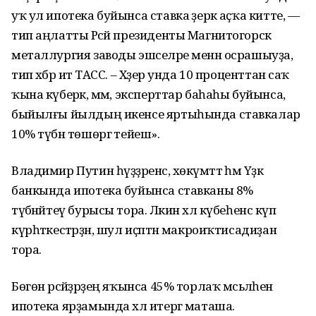
уҡ ул ипотека буйынса ставка әҙерәк аҫҡа китте, —
тип аңлатты Рәсәй президенты Магнитогорск
металлургия заводы эшселәре менән осрашыуҙа,
тип хәбәр итә ТАСС. – Хәҙер унда 10 проценттан саҡ
ҡына күберәк, әммә, эксперттар баһаһы буйынса,
быйылғы йылдың икенсе яртыһында ставкалар
10% түбән төшөргә тейеш».
Владимир Путин һүҙҙәренсә, хөкүмәттә һәм Үҙәк
банкында ипотека буйынса ставканы 8%
түбәнәйтеү бурысы тора. Ләкин хәл күбеһенсә күп
күрһәткестәрҙән, шул иҫәптән макроиҡтисадиҙан
тора.
Бөгөн рәсәйҙәрҙең яҡынса 45% торлаҡ мәсьәләһен
ипотека ярҙамында хәл итергә маташа.