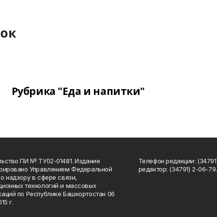
Рубрика "Еда и напитки"
ьство ПИ № ТУ02-01481. Издание
Телефон редакции: (34791
трировано Управлением Федеральной
редактор: (34791) 2-06-79. 
о надзору в сфере связи,
ионных технологий и массовых
аций по Республике Башкортостан 06
15 г.