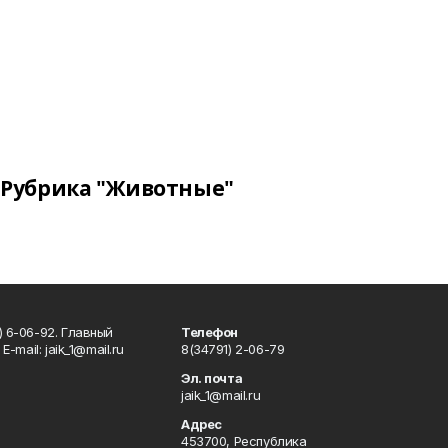
Рубрика "Животные"
) 6-06-92. Главный
Телефон
Е-mаil: jaik_1@mail.ru
8(34791) 2-06-79
Эл. почта
jaik_1@mail.ru
Адрес
453700, Республика