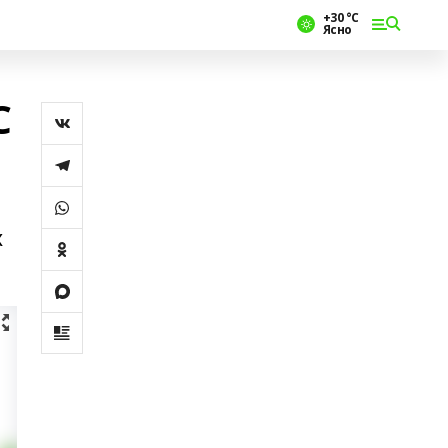
+30 °С
Ясно
С
х