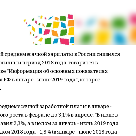
й среднемесячной зарплаты в России снизился
логичный период 2018 года, говорится в
ке "Информация об основных показателях
РФ в январе - июне 2019 года", которое
.
еднемесячной заработной платы в январе -
го роста в феврале до 3,1% в апреле. "В июне в
вил 2,3%, а в целом за январь - июнь 2019 года
 2018 года - 1,8% (в январе - июне 2018 года -