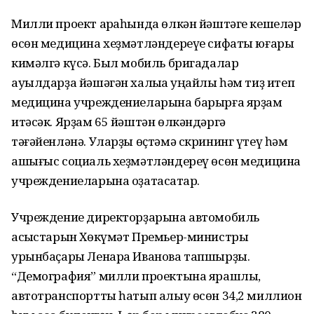
Милли проект арҡаһында өлкән йәштәге кешеләр
өсөн медицина хеҙмәтләндереүе сифаты юғары
кимәлгә күсә. Был мобиль бригадалар
ауылдарҙа йәшәгән халыҡҡа уңайлы һәм тиҙ итеп
медицина учреждениеларына барырға ярҙам
итәсәк. Ярҙам 65 йәштән өлкәндәргә
тәғәйенләнә. Уларҙы өҫтәмә скрининг үтеү һәм
ашығыс социаль хеҙмәтләндереү өсөн медицина
учреждениеларына оҙатасаҡтар.
Учреждение директорҙарына автомобиль
асҡыстарын Хөкүмәт Премьер-министры
урынбаҫары Ленара Иванова тапшырҙы.
“Демография” милли проектына ярашлы,
автотранспортты һатып алыу өсөн 34,2 миллион