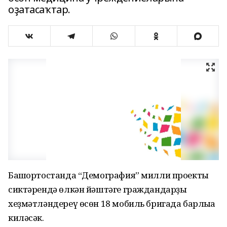
оҙатасаҡтар.
Башҡортостанда “Демография” милли проекты
сиктәрендә өлкән йәштәге граждандарҙы
хеҙмәтләндереү өсөн 18 мобиль бригада барлыҡҡа
киләсәк.