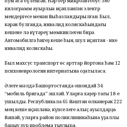
һум аҡса бүленгән. Һәр бер микроавтобус 380
килограмм ауырлыҡҡа иҫәпләнгән электр
мендергесе менән йыһазландырылған. Был,
кәрәк булғанда, инвалид коляскаһындағы
кешене лә күтәреү мөмкинлеген бирә.
Автомобилгә һигеҙ кеше һыя, шул иҫәптән - ике
инвалид коляскаһы.
Был махсус транспорт өс ҡарттар йортона һәм 12
психоневрология интернатына оҙатыласаҡ.
Әлеге мәлдә Башҡортостанда ошондай 34
“мобиль бригада” эшләй. Уларға хәҙер тағы 18-е
ҡушылды. Республикала 65 йәштән өлкәнерәк 222
мең кеше иҫәпләнә, күпселеге алыҫ ауылдарҙа
йәшәй, уларға район поликлиникаһына үҙаллы
барыу ҙур проблема тыуҙыра.