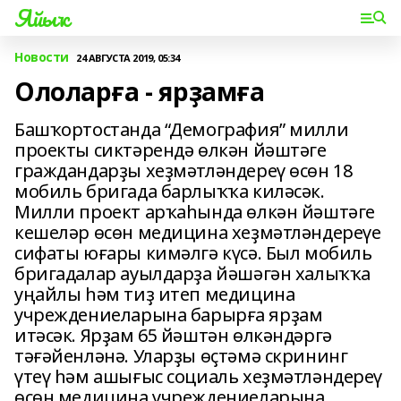
Яйыҡ
Новости
24 АВГУСТА 2019, 05:34
Ололарға - ярҙамға
Башҡортостанда “Демография” милли
проекты сиктәрендә өлкән йәштәге
граждандарҙы хеҙмәтләндереү өсөн 18
мобиль бригада барлыҡҡа киләсәк.
Милли проект арҡаһында өлкән йәштәге
кешеләр өсөн медицина хеҙмәтләндереүе
сифаты юғары кимәлгә күсә. Был мобиль
бригадалар ауылдарҙа йәшәгән халыҡҡа
уңайлы һәм тиҙ итеп медицина
учреждениеларына барырға ярҙам
итәсәк. Ярҙам 65 йәштән өлкәндәргә
тәғәйенләнә. Уларҙы өҫтәмә скрининг
үтеү һәм ашығыс социаль хеҙмәтләндереү
өсөн медицина учреждениеларына