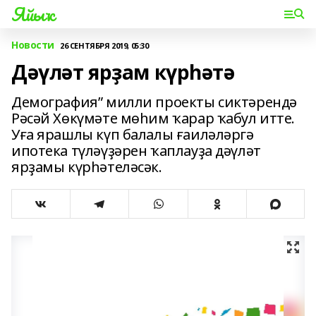
Яйыҡ
Новости
26 СЕНТЯБРЯ 2019, 05:30
Дәүләт ярҙам күрһәтә
Демография” милли проекты сиктәрендә
Рәсәй Хөкүмәте мөһим ҡарар ҡабул итте.
Уға ярашлы күп балалы ғаиләләргә
ипотека түләүҙәрен ҡаплауҙа дәүләт
ярҙамы күрһәтеләсәк.