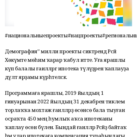
#национальныепроекты#нацпроекты#региональн
Демография” милли проекты сиктәрендә Рәсәй
Хөкүмәте мөһим ҡарар ҡабул итте. Уға ярашлы
күп балалы ғаиләләргә ипотека түләүҙәрен ҡаплауҙа
дәүләт ярҙамы күрһәтеләсәк.
Программаға ярашлы, 2019 йылдың 1
ғинуарынан 2022 йылдың 31 декабренә тиклем
торлаҡҡа мохтаж ғаиләләрҙә өсөнсө бала тыуған
осраҡта 450 мең һумлыҡ аҡса ипотеканы
ҡаплау өсөн бүленә. Бындай ғаиләләр Рәсәйҙә байтаҡ
һәм улар ипотекаға компенсация тураһындағы