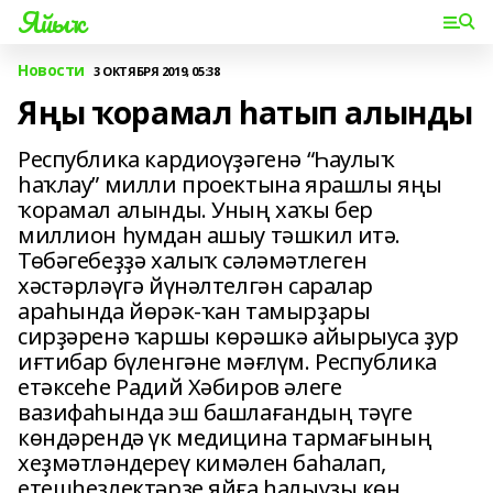
Яйыҡ
Новости
3 ОКТЯБРЯ 2019, 05:38
Яңы ҡорамал һатып алынды
Республика кардиоүҙәгенә “Һаулыҡ
һаҡлау” милли проектына ярашлы яңы
ҡорамал алынды. Уның хаҡы бер
миллион һумдан ашыу тәшкил итә.
Төбәгебеҙҙә халыҡ сәләмәтлеген
хәстәрләүгә йүнәлтелгән саралар
араһында йөрәк-ҡан тамырҙары
сирҙәренә ҡаршы көрәшкә айырыуса ҙур
иғтибар бүленгәне мәғлүм. Республика
етәксеһе Радий Хәбиров әлеге
вазифаһында эш башлағандың тәүге
көндәрендә үк медицина тармағының
хеҙмәтләндереү кимәлен баһалап,
етешһеҙлектәрҙе яйға һалыуҙы көн