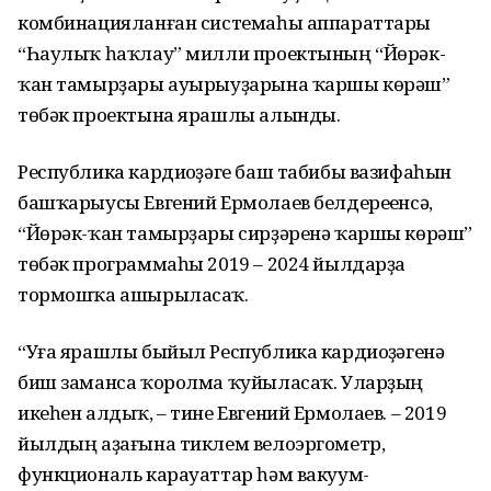
комбинацияланған системаһы аппараттары
“Һаулыҡ һаҡлау” милли проектының “Йөрәк-
ҡан тамырҙары ауырыуҙарына ҡаршы көрәш”
төбәк проектына ярашлы алынды.
Республика кардиоүҙәге баш табибы вазифаһын
башҡарыусы Евгений Ермолаев белдереүенсә,
“Йөрәк-ҡан тамырҙары сирҙәренә ҡаршы көрәш”
төбәк программаһы 2019 – 2024 йылдарҙа
тормошҡа ашырыласаҡ.
“Уға ярашлы быйыл Республика кардиоүҙәгенә
биш заманса ҡоролма ҡуйыласаҡ. Уларҙың
икеһен алдыҡ, – тине Евгений Ермолаев. – 2019
йылдың аҙағына тиклем велоэргометр,
функциональ карауаттар һәм вакуум-