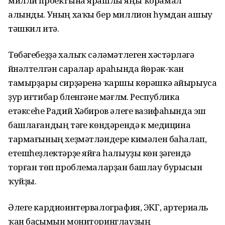
милли проектына ярашлы яңы ҡорамал
алынды. Уның хаҡы бер миллион һумдан ашыу
тәшкил итә.
Төбәгебеҙҙә халыҡ сәләмәтлеген хәстәрләүгә
йүнәлтелгән саралар араһында йөрәк-ҡан
тамырҙары сирҙәренә ҡаршы көрәшкә айырыуса
ҙур иғтибар бүленгәне мәғлүм. Республика
етәксеһе Радий Хәбиров әлеге вазифаһында эш
башлағандың тәүге көндәрендә үк медицина
тармағының хеҙмәтләндереү кимәлен баһалап,
етешһеҙлектәрҙе яйға һалыуҙы көн үҙәгендә
торған төп проблемаларҙан башлау бурысын
ҡуйҙы.
Әлеге кардиоинтервалография, ЭКГ, артериаль
ҡан баҫымын мониторинглауҙың