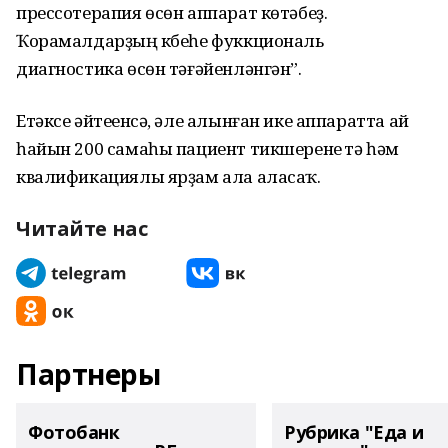
прессотерапия өсөн аппарат көтәбеҙ.
Ҡорамалдарҙың күбеһе фуккциональ
диагностика өсөн тәғәйенләнгән”.
Етәксе әйтеүенсә, әле алынған ике аппаратта ай
һайын 200 самаһы пациент тикшеренеү үтә һәм
квалификациялы ярҙам ала аласаҡ.
Читайте нас
Партнеры
Фотобанк
Рубрика "Еда и