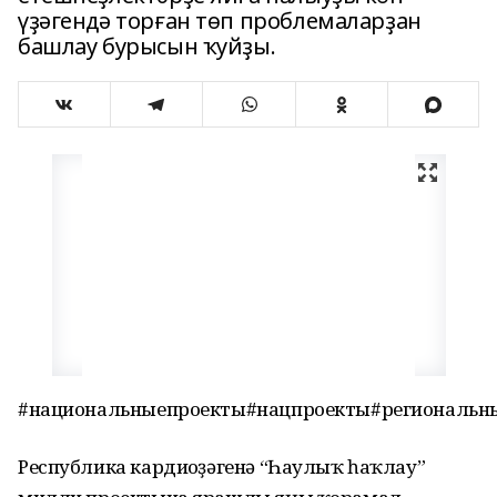
үҙәгендә торған төп проблемаларҙан
башлау бурысын ҡуйҙы.
#национальныепроекты#нацпроекты#региональн
Республика кардиоүҙәгенә “Һаулыҡ һаҡлау”