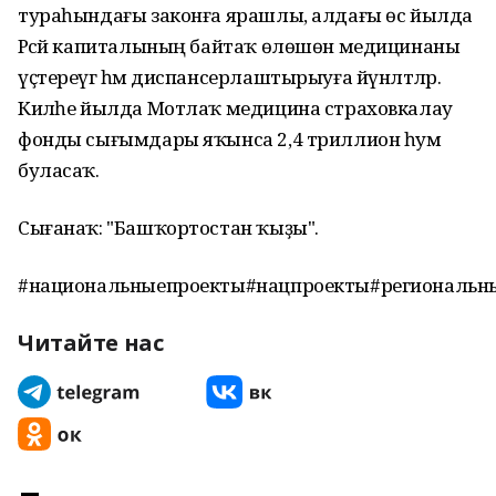
тураһындағы законға ярашлы, алдағы өс йылда
Рәсәй капиталының байтаҡ өлөшөн медицинаны
үҫтереүгә һәм диспансерлаштырыуға йүнәлтәләр.
Киләһе йылда Мотлаҡ медицина страховкалау
фонды сығымдары яҡынса 2,4 триллион һум
буласаҡ.
Сығанаҡ: "Башҡортостан ҡыҙы".
#национальныепроекты#нацпроекты#региональн
Читайте нас