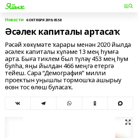
Яйыҡ
Новости
6 ОКТЯБРЯ 2019, 05:58
Әсәлек капиталы артасаҡ
Рәсәй хөкүмәте ҡарары менән 2020 йылда
әсәлек капиталы күләме 13 мең һумға
арта. Быға тиклем был түләү 453 мең һум
булһа, яңы йылдан 466 меңгә етергә
тейеш. Сара “Демография” милли
проектын уңышлы тормошҡа ашырыу
өсөн тос өлөш буласаҡ.