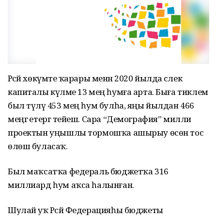
Рәсәй хөкүмәте ҡарары менән 2020 йылда әсәлек
капиталы күләме 13 мең һумға арта. Быға тиклем
был түләү 453 мең һум булһа, яңы йылдан 466
меңгә етергә тейеш. Сара “Демография” милли
проектын уңышлы тормошҡа ашырыу өсөн тос
өлөш буласаҡ.
Был маҡсатҡа федераль бюджетҡа 316
миллиард һум аҡса һалынған.
Шулай уҡ Рәсәй Федерацияһы бюджеты