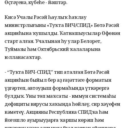
Өҫтәүенә, күбеһе - йәштәр.
Кисә Учалы Рәсәй Һаулыҡ һаҡлау
министрлығының «Туҡта ВИЧ/СПИД» Бөтә Рәсәй
акцияһына ҡушылды. Ҡатнашыусылар Өфөнән
старт алған. Учалынан һуң улар Белорет,
Туймазы һәм Октябрьский ҡалаларына
юлланасаҡтар.
- “Туҡта ВИЧ-СПИД” тип аталған Бөтә Рәсәй
акцияһын быйыл бер аҙ ғәҙәттәге форматын
үҙгәртеп, автоуҙыш формаһында үткәрергә
булдыҡ. Уның төп маҡсаты - иммун системаһы
дефициты вирусы хаҡында һөйләү, сир хәүефен
кәметеү. Акцияны Республика СПИДҡа һәм
йоғошло ауырыуҙарға ҡаршы көрәш һәм
иҫкәртеү үҙәге алтынсы йыл рәттән ойоштора, -