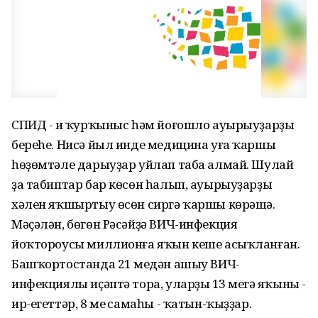
СПИД - иң ҡурҡыныс һәм йоғошло ауырыуҙарҙың
береһе. Нисә йыл инде медицина уға ҡаршы
һөҙөмтәле дарыуҙар уйлап таба алмай. Шулай
ҙа табиптар бар көсөн һалып, ауырыуҙарҙың
хәлен яҡшыртыу өсөн сиргә ҡаршы көрәшә.
Мәҫәлән, бөгөн Рәсәйҙә ВИЧ-инфекция
йоҡтороусы миллионға яҡын кеше асыҡ­ланған.
Башҡортостанда 21 меңдән ашыу ВИЧ-
инфекциялы иҫәптә тора, уларҙың 13 меңгә яҡыны -
ир-егеттәр, 8 мең самаһы - ҡатын-ҡыҙҙар.