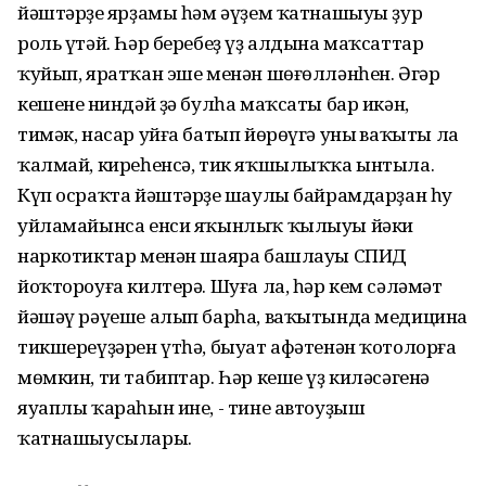
йәштәрҙең ярҙамы һәм әүҙем ҡатнашыуы ҙур
роль үтәй. Һәр беребеҙ үҙ алдына маҡсаттар
ҡуйып, яратҡан эше менән шөғөлләнһен. Әгәр
кешенең ниндәй ҙә булһа маҡсаты бар икән,
тимәк, насар уйға батып йөрөүгә уның ваҡыты ла
ҡалмай, киреһенсә, тик яҡшылыҡҡа ынтыла.
Күп осраҡта йәш­тәрҙең шаулы байрамдарҙан һуң
уйламайынса енси яҡынлыҡ ҡылыуы йәки
наркотиктар менән шаяра башлауы СПИД
йоҡтороуға килтерә. Шуға ла, һәр кем сәләмәт
йәшәү рәүеше алып барһа, ваҡытында медицина
тикшереүҙәрен үтһә, быуат афәтенән ҡотолорға
мөмкин, ти табиптар. Һәр кеше үҙ киләсәгенә
яуап­лы ҡараһын ине, - тине автоуҙыш
ҡатнашыусылары.