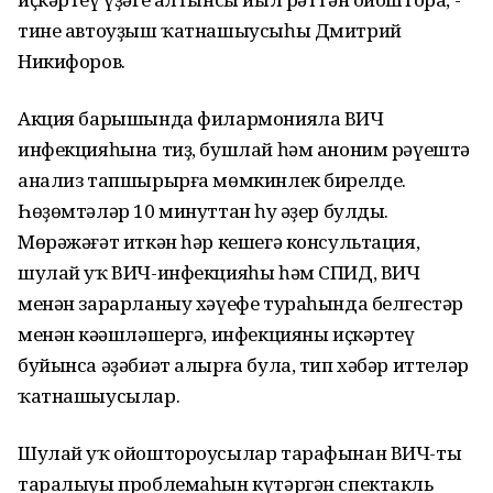
тине автоуҙыш ҡатнашыусыһы Дмитрий
Никифоров.
Акция барышында филармонияла ВИЧ
инфекцияһына тиҙ, бушлай һәм аноним рәүештә
анализ тапшырырға мөмкинлек бирелде.
Һөҙөмтәләр 10 минуттан һуң әҙер булды.
Мөрәжәғәт иткән һәр кешегә консультация,
шулай уҡ ВИЧ-инфекцияһы һәм СПИД, ВИЧ
менән зарарланыу хәүефе тураһында белгестәр
менән кәңәшләшергә, инфекцияны иҫкәртеү
буйынса әҙәбиәт алырға була, тип хәбәр иттеләр
ҡатнашыусылар.
Шулай уҡ ойоштороусылар тарафынан ВИЧ-тың
таралыуы проблемаһын күтәргән спектакль