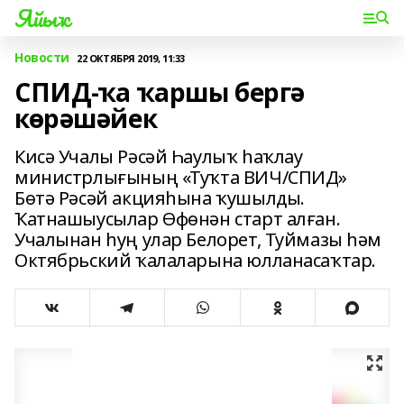
Яйыҡ
Новости
22 ОКТЯБРЯ 2019, 11:33
СПИД-ҡа ҡаршы бергә
көрәшәйек
Кисә Учалы Рәсәй Һаулыҡ һаҡлау
министрлығының «Туҡта ВИЧ/СПИД»
Бөтә Рәсәй акцияһына ҡушылды.
Ҡатнашыусылар Өфөнән старт алған.
Учалынан һуң улар Белорет, Туймазы һәм
Октябрьский ҡалаларына юлланасаҡтар.