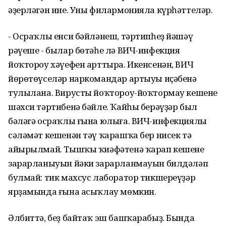
әҙерләгән ине. Уны филармонияла күрһәттеләр.
- Осраҡлы енси бәйләнеш, тәртипһеҙ йәшәү
рәүеше - былар бөтәһе лә ВИЧ-инфекция
йоҡтороу хәүефен арттыра. Икенсенән, ВИЧ
йөрөтөүселәр наркомандар артыуы иҫәбенә
тулылана. Вирусты йоҡтороу-йоҡтормау кешенең
шәхси тәртибенә бәйле. Ҡайһы берәүҙәр был
бәләгә осраҡлы ғына юлыға. ВИЧ-инфекциялы
сәләмәт кешенән тәү ҡарашҡа бер нисек тә
айырылмай. Тышҡы ҡиәфәтенә ҡарап кешенең
зарарланыуын йәки зарарланмауын билдәләп
булмай: тик махсус лаборатор тикшереүҙәр
ярҙамында ғына асыҡлау мөмкин.
Әлбиттә, беҙ байтаҡ эш башҡарабыҙ. Бында