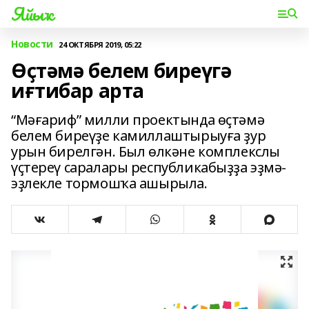
Яйыҡ
Новости
24 ОКТЯБРЯ 2019, 05:22
Өҫтәмә белем биреүгә
иғтибар арта
“Мәғариф” милли проектында өҫтәмә
белем биреүҙе камиллаштырыуға ҙур
урын бирелгән. Был өлкәне комплекслы
үҫтереү саралары республикабыҙҙа эҙмә-
эҙлекле тормошҡа ашырыла.