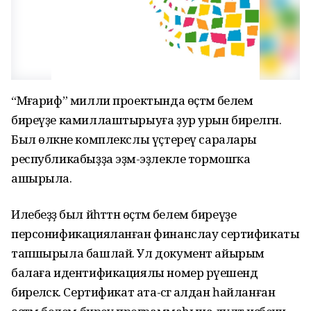
“Мәғариф” милли проектында өҫтәмә белем
биреүҙе камиллаштырыуға ҙур урын бирелгән.
Был өлкәне комплекслы үҫтереү саралары
республикабыҙҙа эҙмә-эҙлекле тормошҡа
ашырыла.
Илебеҙҙә был йәһәттән өҫтәмә белем биреүҙе
персонификацияланған финанслау сертификаты
тапшырыла башлай. Ул документ айырым
балаға идентификациялы номер рәүешендә
биреләсәк. Сертификат ата-әсәгә алдан һайланған