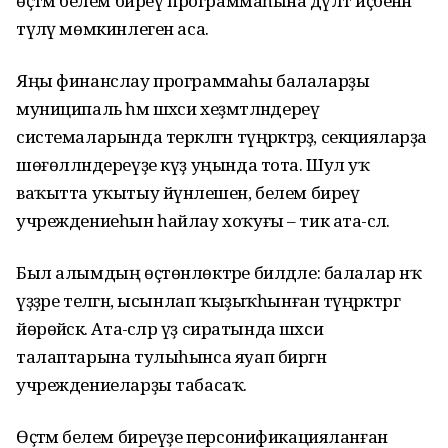
өҫтәмә белем биреү программаһына дәүләт иҫәбенән
түләү мөмкинлеген аса.
Яңы финанслау программаһы балаларҙы
муниципаль һәм шәхси хеҙмәтләндереү
системаларында теркәлгән түңәрәктәрҙә, секцияларҙа
шөғөлләндереүҙе күҙ уңында тота. Шул уҡ
ваҡытта уҡытыу йүнәлешен, белем биреү
учреждениеһын һайлау хоҡуғы – тик ата-әсәлә.
Был алымдың өҫтөнлөктәре билдәле: балалар нәҡ
үҙҙәре теләгән, ысынлап ҡыҙыҡһынған түңәрәктәргә
йөрөйәсәк. Ата-әсәләр үҙ сиратында шәхси
талаптарына тулыһынса яуап биргән
учреждениеларҙы табасаҡ.
Өҫтәмә белем биреүҙе персонификацияланған