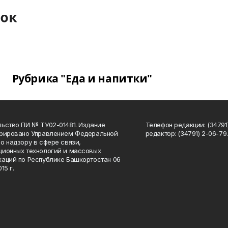
Рубрика "Еда и напитки"
ьство ПИ № ТУ02-01481. Издание
Телефон редакции: (34791
трировано Управлением Федеральной
редактор: (34791) 2-06-79. 
о надзору в сфере связи,
ионных технологий и массовых
аций по Республике Башкортостан 06
15 г.