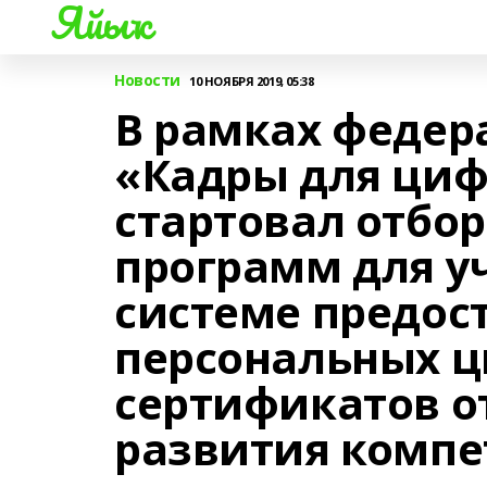
Яйыҡ
Новости
10 НОЯБРЯ 2019, 05:38
В рамках федер
«Кадры для ци
стартовал отбо
программ для у
системе предос
персональных 
сертификатов от
развития комп