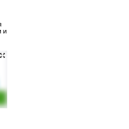
я
м и