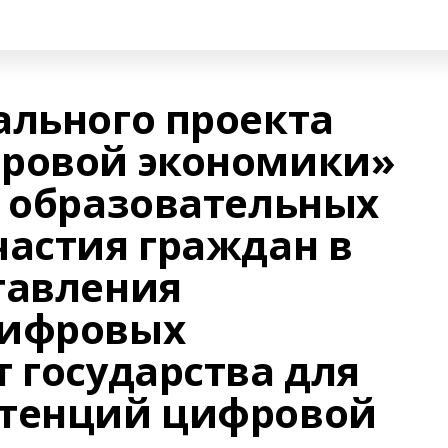
ального проекта
фровой экономики»
р образовательных
частия граждан в
тавления
цифровых
 государства для
етенций цифровой