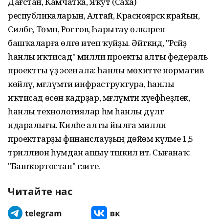
Дағстан, Камчатка, Яҡут (Саха)
республикаларын, Алтай, Красноярск крайын,
Силәбе, Төмән, Ростов, Һарытау өлкәләрен
башҡаларға өлгө итеп ҡуйҙы. Әйткәндә, "Рәсәйҙә
һанлы иҡтисад" милли проекты алты федераль
проектты үҙ эсенә ала: һанлы мөхитте норматив
көйләү, мәғлүмәти инфраструктура, һанлы
иҡтисад өсөн кадрҙар, мәғлүмәти хәүефһеҙлек,
һанлы технологиялар һәм һанлы дәүләт
идаралығы. Киләһе алты йылға милли
проекттарҙы финанслауҙың дөйөм күләме 1,5
триллион һумдан ашыу тәшкил итә. Сығанаҡ:
"Башҡортостан" гәзите.
Читайте нас