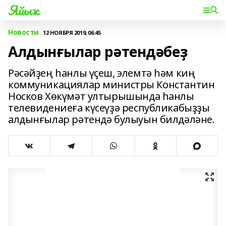
Яйыҡ
Новости
12 НОЯБРЯ 2019, 06:45
Алдынғылар рәтендәбеҙ
Рәсәйҙең һанлы үҫеш, элемтә һәм киң
коммуникациялар министры Константин
Носков Хөкүмәт ултырышында һанлы
телевидениеға күсеүҙә республикабыҙҙы
алдынғылар рәтендә булыуын билдәләне.