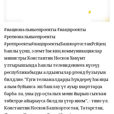
#национальныепроекты #нацпроекты
#региональныепроекты
#регпроекты#нацпроектыБашкортостанРәсәйҙең
һанлы үҫеш, элемтә һәм киң коммуникациялар
министры Константин Носков Хөкүмәт
ултырышында һанлы телевидениеға күсеүҙә
республикабыҙҙы алдынғылар рәтендә булыуын
билдәләне. "Ғәҙәти телканалдарҙы һүндереү һәм яңы
алым буйынса эш башлау үтә ауыр шарттарҙа
барһа ла, уны ҙур оҫталыҡ менән йырып сыҡҡан
төбәктәрҙе айырыуса билдәләп үтер инем", - тине ул.
Константин Носков Башҡортостан, Татарстан,