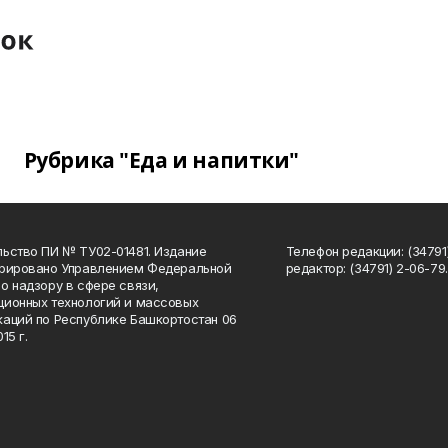
Рубрика "Еда и напитки"
ьство ПИ № ТУ02-01481. Издание
Телефон редакции: (34791
трировано Управлением Федеральной
редактор: (34791) 2-06-79. 
о надзору в сфере связи,
ионных технологий и массовых
аций по Республике Башкортостан 06
15 г.