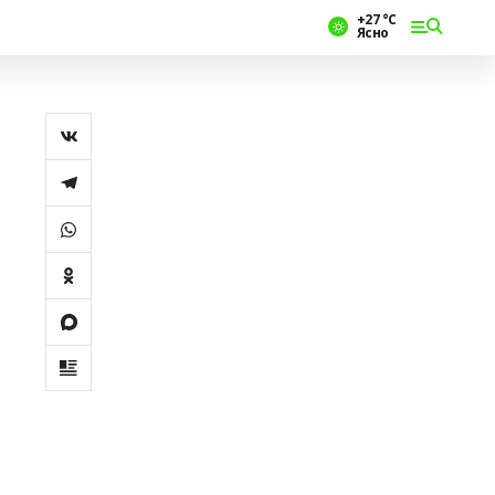
+27 °С
Ясно