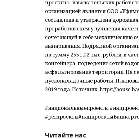
проектно- изыскательских работ ст
организацией является ООО «Уфимс
составлена и утверждена дорожная 
проработки схем улучшения качест
сочетающей в себе механическую оч
выпаривания. Подрядной организа
на сумму 2551,02 тыс. рублей, в ча
контейнера, подведение сетей водо
асфальтирование территории. На с
пусконаладочные работы. Плановый 
2019 года. Источник: https://house.b
#национальныепроекты #нацпроек
#регпроекты#нацпроектыБашкорт
Читайте нас