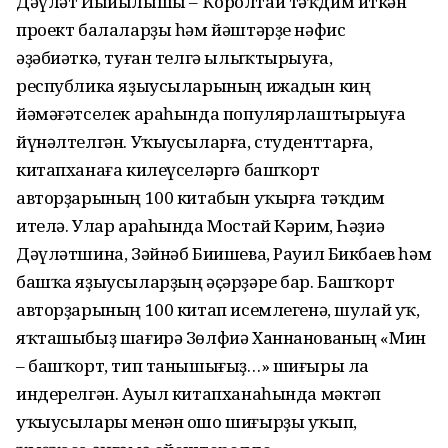
Дәүләт Йыйылышы – Ҡоролтай тәҡдим иткән
проект балаларҙы һәм йәштәрҙе нәфис
әҙәбиәткә, туған телгә ылыҡтырыуға,
республика яҙыусыларының ижадын киң
йәмәғәтселек араһында популярлаштырыуға
йүнәлтелгән. Уҡыусыларға, студенттарға,
китапханаға килеүселәргә башҡорт
авторҙарының 100 китабын уҡырға тәҡдим
ителә. Улар араһында Мостай Кәрим, Һәҙиә
Дәүләтшина, Зәйнәб Биишева, Рауил Бикбаев һәм
башҡа яҙыусыларҙың әҫәрҙәре бар. Башҡорт
авторҙарының 100 китап исемлегенә, шулай уҡ,
яҡташыбыҙ шағирә Зөлфиә Ханнанованың «Мин
– башҡорт, тип танышығыҙ…» шиғыры ла
индерелгән. Ауыл китапханаһында мәктәп
уҡыусылары менән ошо шиғырҙы уҡып,