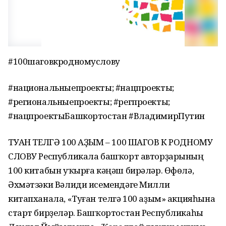
#100шаговкродномуслову
#национальныепроекты; #нацпроекты;
#региональныепроекты; #регпроекты;
#нацпроектыБашкортостан #ВладимирПутин
ТУҒАН ТЕЛГӘ 100 АҘЫМ – 100 ШАГОВ К РОДНОМУ
СЛОВУ Республикала башҡорт авторҙарының
100 китабын уҡырға кәңәш бирәләр. Өфөлә,
Әхмәтзәки Вәлиди исемендәге Милли
китапханала, «Туған телгә 100 аҙым» акцияһына
старт бирҙеләр. Башҡортостан Республикаһы