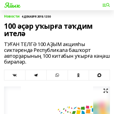
Яйыҡ
Новости
4 ДЕКАБРЯ 2019, 12:50
100 әҫәр уҡырға тәҡдим
ителә
ТУҒАН ТЕЛГӘ 100 АҘЫМ акцияһы
сиктәрендә Республикала башҡорт
авторҙарының 100 китабын уҡырға кәңәш
бирәләр.